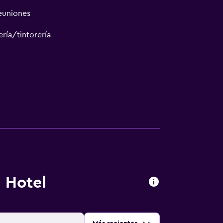
reuniones
ría/tintorería
 Hotel