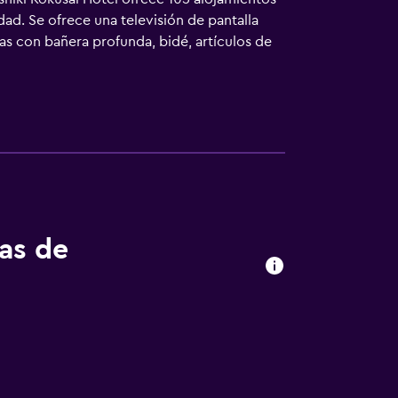
dad. Se ofrece una televisión de pantalla
s con bañera profunda, bidé, artículos de
 cable y wifi gratis. Los servicios para las
ón y tabla de planchar con plancha. Se ofrece
tas de