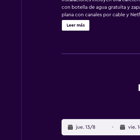
con botella de agua gratuita y zapa
plana con canales por cable y Net
higiene personal gratuitos y secado
Leer más
personas de negocios incluyen escr
servicio de limpieza todos los días
jue. 13/8
-
vie. 