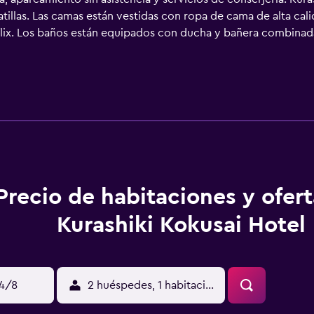
tillas. Las camas están vestidas con ropa de cama de alta cali
flix. Los baños están equipados con ducha y bañera combinada
r de pelo. Este hotel en Kurashiki ofrece acceso a Internet por
itorio y teléfono. Es posible solicitar masajes en la habitaci
.
Precio de habitaciones y ofer
Kurashiki Kokusai Hotel
14/8
2 huéspedes, 1 habitación