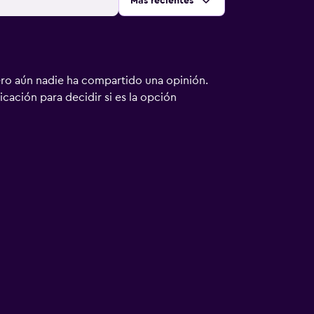
Ordenar por
:
Más recientes
ero aún nadie ha compartido una opinión.
bicación para decidir si es la opción