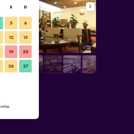
S
D
5
6
12
13
1/22
Otros
19
20
26
27
rellas