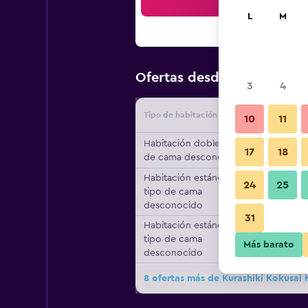
Bus
L
M
$105
Ofertas desde
/
Oferta m
3
4
Tipo de habitación
Proveedo
10
11
Habitación doble, tipo
17
18
de cama desconocido
Habitación estándar,
24
25
tipo de cama
desconocido
31
Habitación estándar,
tipo de cama
Más barato
desconocido
8 ofertas más de Kurashiki Kokusai 