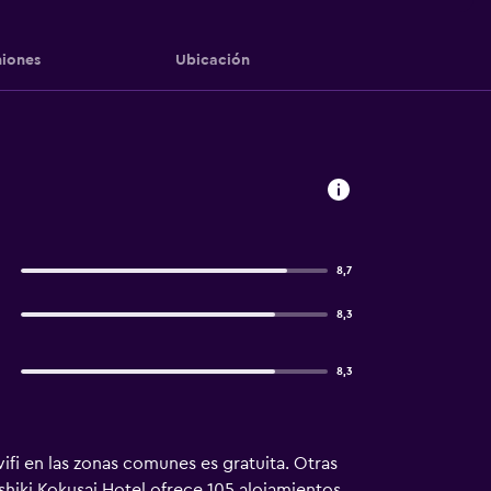
iones
Ubicación
8,7
8,3
8,3
ifi en las zonas comunes es gratuita. Otras
ashiki Kokusai Hotel ofrece 105 alojamientos