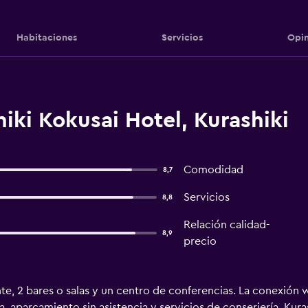
Habitaciones
Servicios
Opin
iki Kokusai Hotel, Kurashiki
Comodidad
8,7
Servicios
8,8
Relación calidad-
8,9
precio
te, 2 bares o salas y un centro de conferencias. La conexión w
a, aparcamiento sin asistencia y servicios de conserjería. Kur