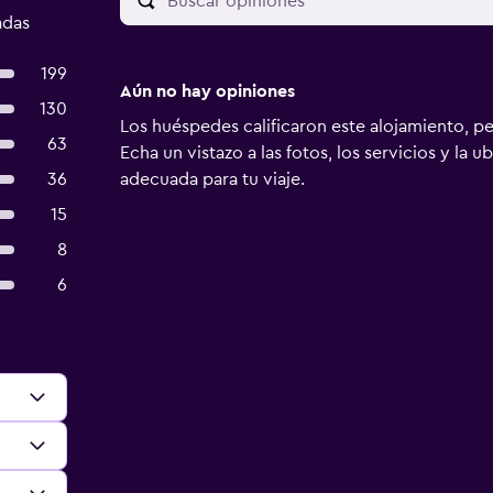
adas
199
Aún no hay opiniones
130
Los huéspedes calificaron este alojamiento, p
63
Echa un vistazo a las fotos, los servicios y la u
36
adecuada para tu viaje.
15
8
6