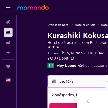
Vuelos
Ofertas de hotel
Hoteles en Asia
Hote
Alojamientos
Kurashiki Kokusa
Autos
Hotel de 3 estrellas con Restauran
3 estrellas
Planifica con IA
1-1-44 Chuo, Kurashiki 710-0046
+81 864 225 141
Muy bueno
456 calificacione
8,4
Trips
Español
jue. 13/8
-
2 huéspedes, 1 habitación