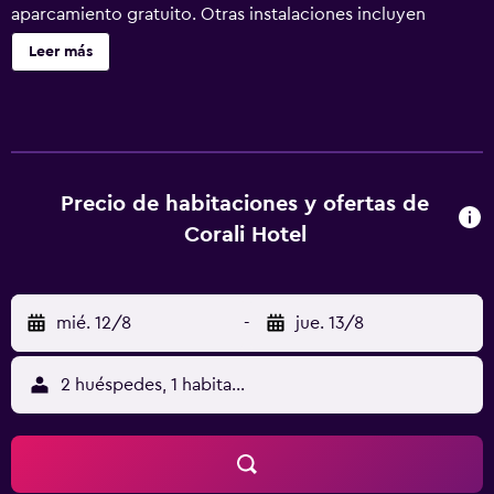
aparcamiento gratuito. Otras instalaciones incluyen
lavandería, una biblioteca y un jardín. Corali Hotel ofrece
Leer más
21 alojamientos con aire acondicionado, minibar y secador
de pelo. Las habitaciones disponen de balcón o patio con
mobiliario. Se ofrece una televisión de pantalla plana en
todas las habitaciones. Los baños están equipados con
ducha y artículos de higiene personal gratuitos. Los
huéspedes pueden navegar por la web gracias a nuestro
Precio de habitaciones y ofertas de
acceso a Internet wifi gratis. Se ofrece servicio de
Corali Hotel
limpieza todos los días y es posible solicitar tabla de
planchar con plancha. Se pueden practicar las actividades
de ocio y esparcimiento que se indican más abajo en las
mié. 12/8
-
jue. 13/8
instalaciones o cerca del alojamiento (es posible que se
aplique un recargo).
2 huéspedes, 1 habitación