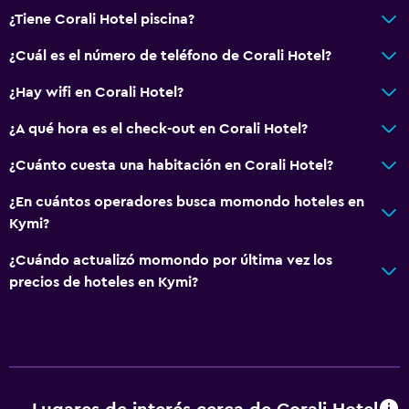
Teléfono
¿Tiene Corali Hotel piscina?
Vista a la montaña
¿Cuál es el número de teléfono de Corali Hotel?
Piso de mosaico/mármol
¿Hay wifi en Corali Hotel?
Espacio de almacenamiento
¿A qué hora es el check-out en Corali Hotel?
Baño
¿Cuánto cuesta una habitación en Corali Hotel?
Ducha
¿En cuántos operadores busca momondo hoteles en
Secador de pelo
Kymi?
Aseo
¿Cuándo actualizó momondo por última vez los
Papel higiénico
precios de hoteles en Kymi?
Baño privado
Comedor
Bar de tapas
Bar/lounge