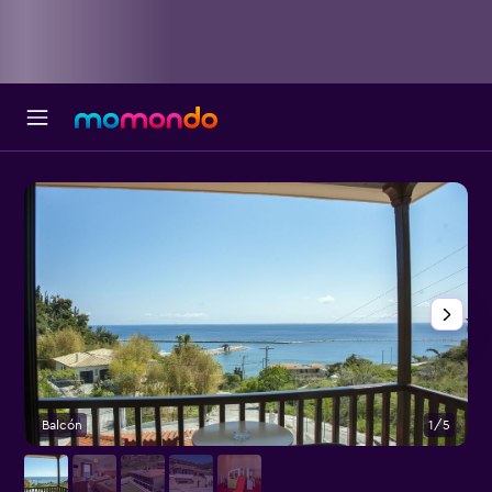
Balcón
1/5