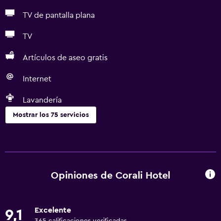
TV de pantalla plana
TV
Artículos de aseo gratis
Internet
Lavandería
Mostrar los 75 servicios
Servicios básicos
Wifi gratis
Dispositivo hotspot móvil
Opiniones de Corali Hotel
Wifi disponible en todas las instalaciones
Internet
Excelente
9,1
Ropa de cama