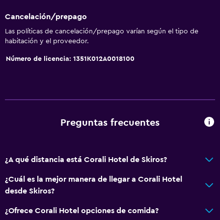
Juegos de mesa/rompecabezas
Cancelación/prepago
Ciclismo
Las políticas de cancelación/prepago varían según el tipo de
Dardos
habitación y el proveedor.
Submarinismo
Número de licencia: 1351K012A0018100
Buceo
Paseos a caballo
Mesa de billar
Preguntas frecuentes
General
Vista a una calle tranquila
¿A qué distancia está Corali Hotel de Skiros?
Habitaciones familiares
Vista al mar
¿Cuál es la mejor manera de llegar a Corali Hotel
desde Skiros?
Vista al jardín
Sofá
¿Ofrece Corali Hotel opciones de comida?