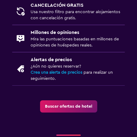
Habitación
CANCELACIÓN GRATIS
Usa nuestro filtro para encontrar alojamientos
Enchufe cerca de la cama
con cancelación gratis.
Sofá cama
Millones de opiniones
Perchero
Mira las puntuaciones basadas en millones de
Armario o clóset
opiniones de huéspedes reales.
Alertas de precios
Salud y seguridad
¿Aún no quieres reservar?
Limpieza diaria
Crea una alerta de precios
para realizar un
seguimiento.
Botiquín de primeros auxilios
Caja fuerte
Buscar ofertas de hotel
Ideal para familias
Cuna/cama nido disponibles
Zona cubierta de juegos
Club infantil