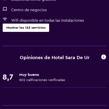
Centro de negocios
Wifi disponible en todas las instalaciones
Mostrar los 143 servicios
General
Acceso al salón ejecutivo
Habitaciones familiares
Opiniones de Hotel Sara De Ur
Vista al jardín
Piso de parquet o madera noble
Muy bueno
8,7
Vista al patio interior
802 calificaciones verificadas
Vista a la montaña
Vista a la piscina
Espacio de almacenamiento