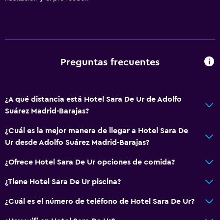
Aire acondicionado
Wifi gratis
Ropa de cama
Toallas
Preguntas frecuentes
Champú
Adaptador
¿A qué distancia está Hotel Sara De Ur de Adolfo
Gel de ducha
Suárez Madrid-Barajas?
Papeleras
¿Cuál es la mejor manera de llegar a Hotel Sara De
Ur desde Adolfo Suárez Madrid-Barajas?
Cocina
¿Ofrece Hotel Sara De Ur opciones de comida?
Copas
Tetera eléctrica
¿Tiene Hotel Sara De Ur piscina?
Utensilios de cocina
¿Cuál es el número de teléfono de Hotel Sara De Ur?
Cocina