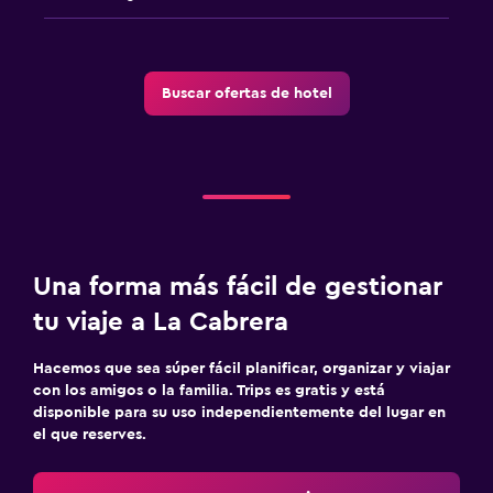
Gorro de baño
Baño pequeño adicional
Tina de baño
Buscar ofertas de hotel
Bidé
Bañera de hidromasaje
Aseo
Papel higiénico
Cepillo de dientes
Ducha italiana
Una forma más fácil de gestionar
tu viaje a La Cabrera
Servicios y facilidades
Hacemos que sea súper fácil planificar, organizar y viajar
Centro de negocios
con los amigos o la familia. Trips es gratis y está
disponible para su uso independientemente del lugar en
Servicio de conserjería
el que reserves.
Personal de entretenimiento
Instalaciones para reuniones