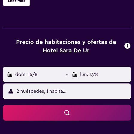
Leer más
una cafetería. Hotel Sara De Ur ofrece 14 alojamientos con
reproductor de DVD y botella de agua gratuita. Estos
alojamientos con mobiliario y decoración diferentes
disponen de una zona de estar separada. Se ofrece
frigorífico/congelador grande, microondas y cafetera y
tetera. Los baños están equipados con bañera, bidé,
Precio de habitaciones y ofertas de
artículos de higiene personal gratuitos y secador de pelo.
Hotel Sara De Ur
Este hotel en La Cabrera ofrece acceso a Internet wifi
gratis. Se ofrece una televisión de pantalla plana con
Netflix. Se ofrece servicio de limpieza todos los días y es
dom. 16/8
-
lun. 17/8
posible solicitar tabla de planchar con plancha. Los
servicios de ocio y esparcimiento en este hotel incluyen
una piscina al aire libre. Se pueden practicar las
2 huéspedes, 1 habitación
actividades de ocio y esparcimiento que se indican más
abajo en las instalaciones o cerca del alojamiento (es
posible que se aplique un recargo).