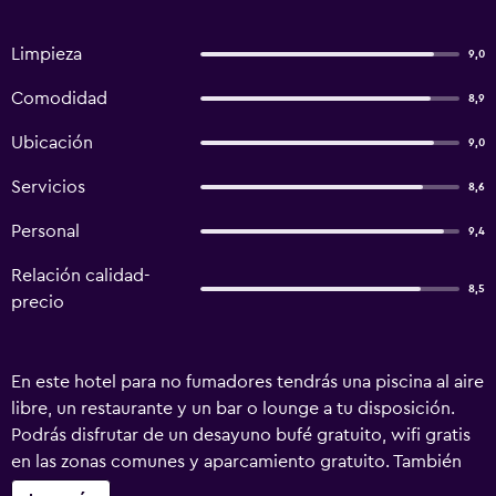
Limpieza
9,0
Comodidad
8,9
Ubicación
9,0
Servicios
8,6
Personal
9,4
Relación calidad-
8,5
precio
En este hotel para no fumadores tendrás una piscina al aire
libre, un restaurante y un bar o lounge a tu disposición.
Podrás disfrutar de un desayuno bufé gratuito, wifi gratis
en las zonas comunes y aparcamiento gratuito. También
encontrarás un bar junto a la piscina, un bar-cafetería y