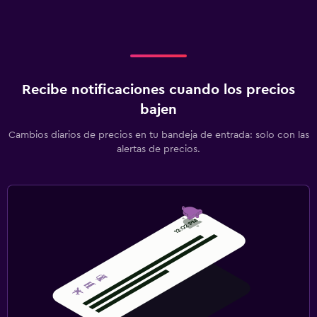
Esquí
Paseos a caballo
Karaoke
Mesa de billar
Recibe notificaciones cuando los precios
Windsurf
bajen
Senderismo
Cambios diarios de precios en tu bandeja de entrada: solo con las
alertas de precios.
Aire libre
Comedor al aire libre
Muebles de exterior
Área de picnic
Jardín
Terraza/patio
Sillas de playa