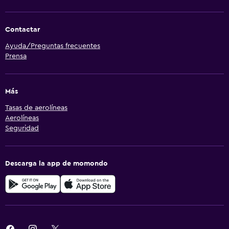
Estacionamiento y transporte
Traslado al aeropuerto (con cargos)
Contactar
Estacionamiento gratuito
Ayuda/Preguntas frecuentes
Estacionamiento privado
Prensa
Servicio de traslado (cargo adicional)
Más
Zona de trabajo
Tasas de aerolíneas
Escritorio
Aerolíneas
Seguridad
Gimnasio
Tenis
Descarga la app de momondo