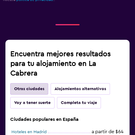
Radio
Biblioteca
Sala de estar/TV compartida
Reproductor de CD
TV
Encuentra mejores resultados
Reproductor de DVD
para tu alojamiento en La
Cabrera
Ideal para familias
Cuidado de niños o guardería
Otras ciudades
Alojamientos alternativos
Cuna/cama nido disponibles
Libros, DVD, música para niños
Voy a tener suerte
Completa tu viaje
Comidas para niños
Ciudades populares en España
Parque infantil
Barreras de seguridad para niños
a partir de $64
Hoteles en Madrid