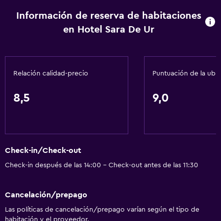
Chimenea
Información de reserva de habitaciones
Zona de estar
en Hotel Sara De Ur
Sofá
Solárium
Habitaciones insonorizadas
Relación calidad-precio
Puntuación de la ubi
Insonorización
Piso de mosaico/mármol
8,5
9,0
Servicios básicos
Wifi disponible en todas las instalaciones
Check-in/Check-out
Internet
Check-in después de las 14:00 - Check-out antes de las 11:30
Ventilador
Extinguidor
Cancelación/prepago
Artículos de aseo gratis
Las políticas de cancelación/prepago varían según el tipo de
Calefacción
habitación y el proveedor.