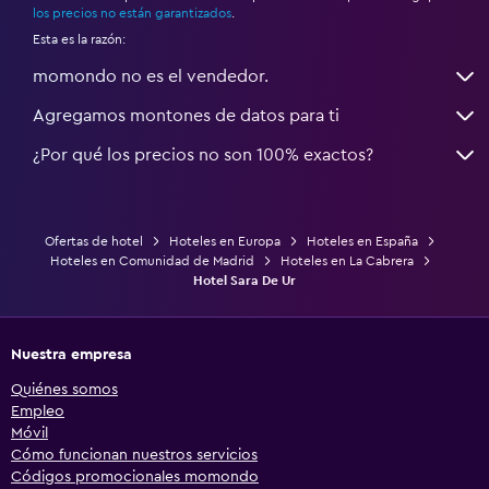
Armario o clóset
los precios no están garantizados
.
Esta es la razón:
Salud y seguridad
momondo no es el vendedor.
Limpieza diaria
Agregamos montones de datos para ti
Cámaras CCTV en zonas comunes
¿Por qué los precios no son 100% exactos?
Botiquín de primeros auxilios
Caja fuerte
Productos de limpieza
Ofertas de hotel
Hoteles en Europa
Hoteles en España
Hoteles en Comunidad de Madrid
Hoteles en La Cabrera
Hotel Sara De Ur
Piscina y spa
Bañera de hidromasaje
Nuestra empresa
Piscina al aire libre
Quiénes somos
Piscina con vista
Empleo
Móvil
Piscina privada
Cómo funcionan nuestros servicios
Códigos promocionales momondo