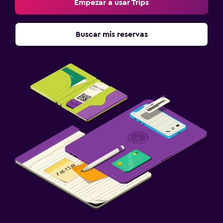
Empezar a usar Trips
Minimercado en las instalaciones
Servicio de habitaciones
Buscar mis reservas
Mostrador de información turística
Acceso con llave
Check-out exprés
Check-in/check-out privado
Salas de conferencia
Botella de agua
Actividades
Bicicletas
Pesca
Juegos de mesa/rompecabezas
Canotaje