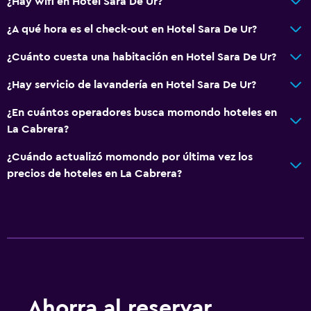
¿Hay wifi en Hotel Sara De Ur?
Cocineta
¿A qué hora es el check-out en Hotel Sara De Ur?
Microondas
Cocina
¿Cuánto cuesta una habitación en Hotel Sara De Ur?
Tetera/cafetera
¿Hay servicio de lavandería en Hotel Sara De Ur?
Tetera
¿En cuántos operadores busca momondo hoteles en
Tostadora
La Cabrera?
Nevera
¿Cuándo actualizó momondo por última vez los
Cafetera
precios de hoteles en La Cabrera?
Comedor
Accesibilidad y adecuación
Unidad ubicada en la planta baja
Unidad accesible para personas en silla de ruedas
Hipoalergénico
Ahorra al reservar