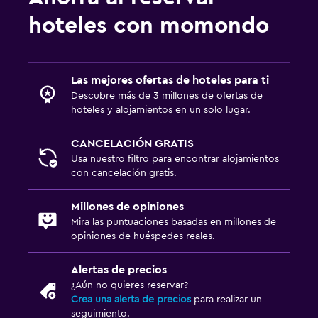
Almohada hipoalergénica
hoteles con momondo
Almohada sin plumas
Áreas designadas para fumadores
Entrada privada
Las mejores ofertas de hoteles para ti
Descubre más de 3 millones de ofertas de
Habitaciones para no fumadores disponibles
hoteles y alojamientos en un solo lugar.
Accesibilidad
Estacionamiento accesible
CANCELACIÓN GRATIS
Usa nuestro filtro para encontrar alojamientos
Habitación hipoalergénica
con cancelación gratis.
Plantas superiores accesibles por escaleras
Millones de opiniones
Mira las puntuaciones basadas en millones de
Baño
opiniones de huéspedes reales.
Secador de pelo
Alertas de precios
Baño privado
¿Aún no quieres reservar?
Ducha
Crea una alerta de precios
para realizar un
seguimiento.