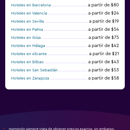
Periquera
a partir de $80
Hoteles en Barcelona
a partir de $24
Hoteles en Valencia
Lavandería
a partir de $19
Hoteles en Sevilla
a partir de $54
Hoteles en Palma
Lavandería
a partir de $75
Hoteles en Ibiza
Servicio de planchado
a partir de $42
Hoteles en Málaga
Servicios de lavandería/tintorería
a partir de $21
Hoteles en Alicante
Plancha y tabla de planchar
a partir de $43
Hoteles en Bilbao
Tendedero
a partir de $53
Hoteles en San Sebastián
a partir de $58
Hoteles en Zaragoza
Habitación
a partir de $49
Hoteles en Toledo
Cama plegable
Enchufe cerca de la cama
Sofá cama
Perchero
momondo siempre trata de obtener precios exactos, sin embargo,
*