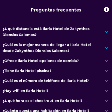
Preguntas frecuentes
Servicios y facilidades
Cambio de divisas
¿A qué distancia está Ilaria Hotel de Zakynthos
Recepción 24 horas
Dionsios Salomos?
Ideal para familias
¿Cuál es la mejor manera de llegar a Ilaria Hotel
desde Zakynthos Dionsios Salomos?
Parque infantil
Piscina (para niños)
¿Ofrece Ilaria Hotel opciones de comida?
¿Tiene Ilaria Hotel piscina?
Servicios básicos
¿Cuál es el número de teléfono de Ilaria Hotel?
Wifi
Aire acondicionado
¿Hay wifi en Ilaria Hotel?
¿A qué hora es el check-out en Ilaria Hotel?
Estacionamiento y transporte
¿Cuánto cuesta una habitación en Ilaria Hotel?
Traslado aeropuerto