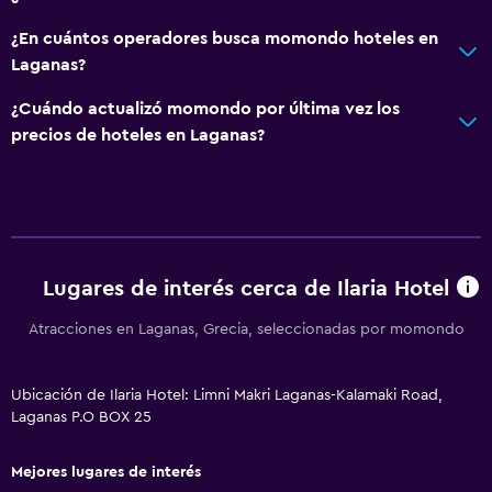
¿En cuántos operadores busca momondo hoteles en
Accesibilidad y adecuación
Laganas?
Ascensor
¿Cuándo actualizó momondo por última vez los
precios de hoteles en Laganas?
Lavandería
Lavandería
General
Espacio de almacenamiento
Lugares de interés cerca de Ilaria Hotel
Atracciones en Laganas, Grecia, seleccionadas por momondo
Salud y seguridad
Caja fuerte
Ubicación de Ilaria Hotel: Limni Makri Laganas-Kalamaki Road,
Laganas P.O BOX 25
Piscina
Mejores lugares de interés
Piscina al aire libre