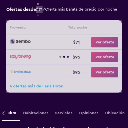
Ofertas desde
$71
/
Oferta más barata de precio por noche
Proveedor
Total noche
$71
Ver oferta
$95
Ver oferta
$95
Ver oferta
4 ofertas más de Ilaria Hotel
Sobre
Habitaciones
Servicios
Opiniones
Ubicación