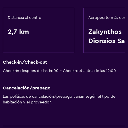
Sistema de entretenimiento
TV por cable o vía satélite
Distancia al centro
Aeropuerto más cer
Biblioteca
2,7 km
Zakynthos
Dionsios Sa
Baño
Tina de baño
Secador de pelo
Check-in/Check-out
Check-in después de las 14:00 - Check-out antes de las 12:00
Aire libre
Terraza
Cancelación/prepago
Jardín
Las políticas de cancelación/prepago varían según el tipo de
habitación y el proveedor.
Actividades
Acceso a la playa
Bicicletas