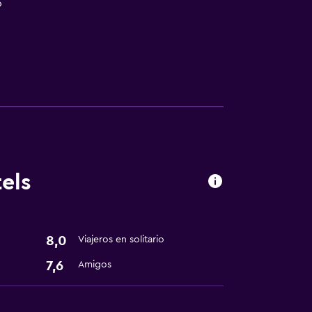
o
els
8,0
Viajeros en solitario
har
7,6
Amigos
tintorería