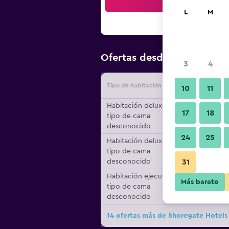
Bus
L
M
$93
Ofertas desde
/
Oferta má
3
4
Tipo de habitación
Proveedo
10
11
Habitación deluxe,
17
18
tipo de cama
desconocido
24
25
Habitación deluxe,
tipo de cama
desconocido
31
Habitación ejecutiva,
Más barato
tipo de cama
desconocido
14 ofertas más de Shoregate Hotels