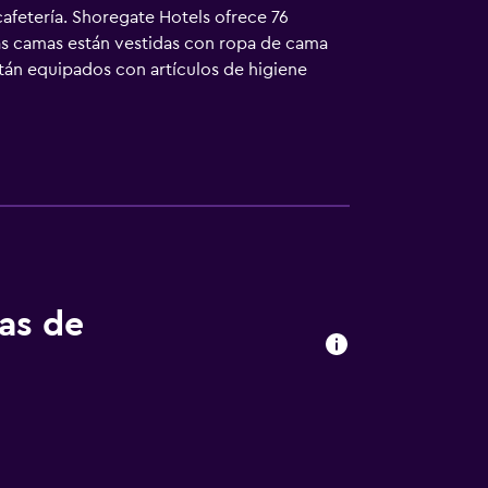
cafetería. Shoregate Hotels ofrece 76
 Las camas están vestidas con ropa de cama
stán equipados con artículos de higiene
o acceso a Internet wifi gratis. Los
 incluyen cafetera y tetera y tabla de
arcimiento en este hotel incluyen una
tas de