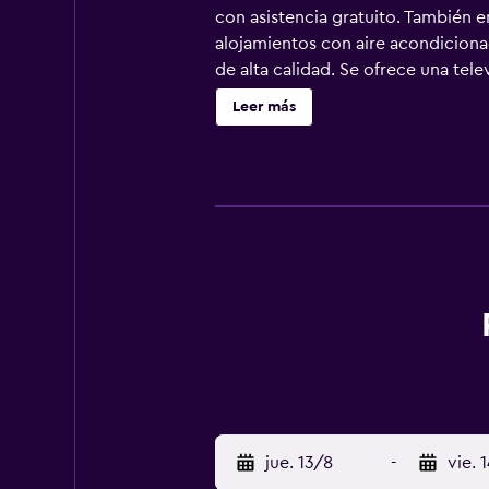
con asistencia gratuito. También e
alojamientos con aire acondicionad
de alta calidad. Se ofrece una tel
personal gratuitos y secador de pe
Leer más
servicios para las personas de neg
planchar con plancha. Se ofrece se
piscina al aire libre y gimnasio.
jue. 13/8
-
vie. 