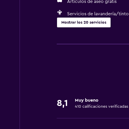
Artículos de aseo gratis
Servicios de lavandería/tinto
Mostrar los 20 servicios
Comedor
Bar/lounge
Cafetera
Microondas
Minibar
Nevera
Accesibilidad y adecuación
Muy bueno
8,1
410 calificaciones verificadas
Ascensor
Áreas designadas para fumadores