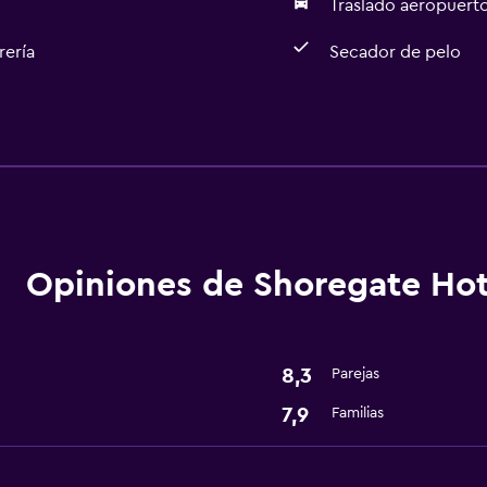
Traslado aeropuert
rería
Secador de pelo
Servicios básicos
Wifi gratis
Aire acondicionado
Artículos de aseo gratis
Opiniones de Shoregate Hot
Lavandería
8,3
Parejas
Plancha y tabla de planc
7,9
Familias
Servicios de lavandería/