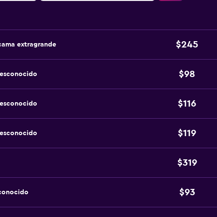
$245
 cama extragrande
$98
desconocido
$116
desconocido
$119
desconocido
$319
$93
sconocido