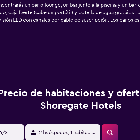
ncontrarás un bar o lounge, un bar junto a la piscina y un bar-
o, caja fuerte (cabe un portátil) y botella de agua gratuita.
evisión LED con canales por cable de suscripción. Los baños e
lo. Los huéspedes pueden navegar por la web gracias a nuestr
ocios incluyen escritorio y teléfono. Las habitaciones también
rvicio de limpieza todos los días. Los servicios de ocio y esp
Precio de habitaciones y ofer
Shoregate Hotels
14/8
2 huéspedes, 1 habitación