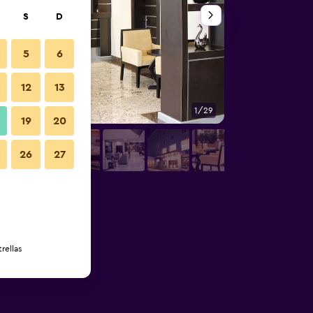
S
D
5
6
12
13
1/29
Otros
19
20
26
27
rellas