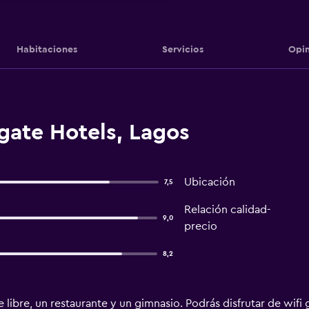
Habitaciones
Servicios
Opin
gate Hotels, Lagos
Ubicación
7,5
Relación calidad-
9,0
precio
8,2
re libre, un restaurante y un gimnasio. Podrás disfrutar de wif