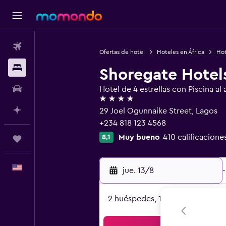
Vuelos
Ofertas de hotel
Hoteles en África
Hot
Alojamientos
Shoregate Hotel
Autos
Hotel de 4 estrellas con Piscina al a
4 estrellas
Planifica con IA
29 Joel Ogunnaike Street, Lagos
+234 818 123 4568
Muy bueno
410 calificacione
8,1
Trips
Español
jue. 13/8
-
2 huéspedes, 1 habitación