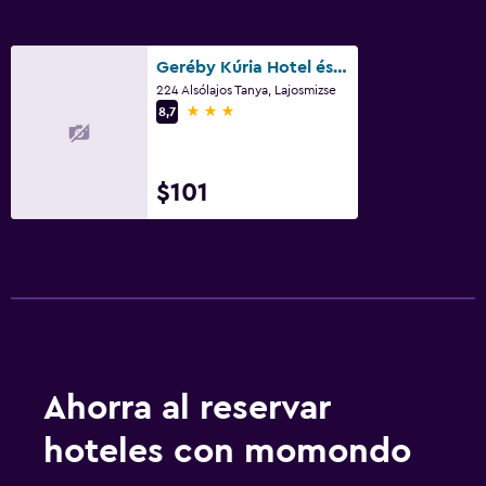
Geréby Kúria Hotel és Lovasudvar
224 Alsólajos Tanya, Lajosmizse
3 estrellas
8,7
$101
Ahorra al reservar
hoteles con momondo