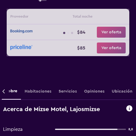
Proveedor
Total noche
$84
Ver oferta
$85
Ver oferta
Sobre
Habitaciones
Servicios
Opiniones
Ubicación
Acerca de Mizse Motel, Lajosmizse
Limpieza
8,8