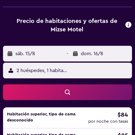
disponen de TV LCD vía satélite, baño privado con ducha,
secador de pelo y artículos de aseo gratuitos. Hay caja
fuerte, servicio de lavandería y un salón de belleza que
Precio de habitaciones y ofertas de
ofrece tratamientos de belleza. En Lajosmizse se puede
Mizse Motel
practicar equitación. El Motel Mizse se encuentra a 18 km
de los baños termales de Kecskemet.
sáb. 15/8
-
dom. 16/8
2 huéspedes, 1 habitación
$84
Habitación superior, tipo de cama
desconocido
por noche con tasas