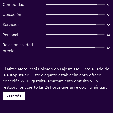
Comodidad
8,7
Ubicación
8,9
Servicios
8,5
Personal
8,8
Relación calidad-
8,4
precio
El Mizse Motel está ubicado en Lajosmizse, justo al lado de
la autopista M5. Este elegante establecimiento ofrece
conexión Wi-Fi gratuita, aparcamiento gratuito y un
restaurante abierto las 24 horas que sirve cocina húngara
e internacional. Los alojamientos cuentan con aire
Leer más
acondicionado y mobiliario moderno. Todos los
alojamientos son elegantes y presentan una decoración
con colores vivos y suelos de madera. Todos ellos