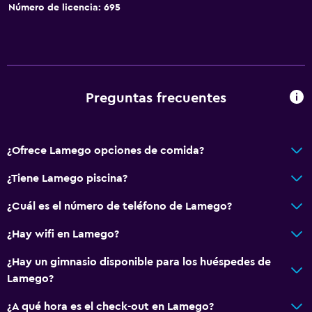
Bar en la piscina
Número de licencia: 695
Sauna
Comedor
Almuerzos para llevar
Preguntas frecuentes
Menús para dietas especiales (bajo petición)
Restaurante
¿Ofrece Lamego opciones de comida?
Bar/lounge
Minibar
¿Tiene Lamego piscina?
Bar de tapas
¿Cuál es el número de teléfono de Lamego?
Desayuno en la habitación
¿Hay wifi en Lamego?
Nevera
¿Hay un gimnasio disponible para los huéspedes de
Cafetera
Lamego?
Máquina expendedora (bebidas)
¿A qué hora es el check-out en Lamego?