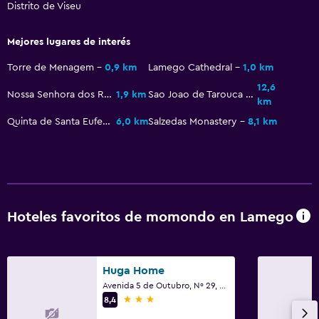
Distrito de Viseu
Servicio de conserjería
Instalaciones para reuniones
Mejores lugares de interés
Servicio de habitaciones
Torre de Menagem
0,9 km
Lamego Cathedral
1,0 km
Recepción 24 horas
12,6
Nossa Senhora dos Remedios
1,9 km
Sao Joao de Tarouca Monastery
Salas de conferencia
km
Caja fuerte
Quinta de Santa Eufemia
6,0 km
Salzedas Monastery
8,1 km
Botella de agua
Baño
Secador de pelo
Hoteles favoritos de momondo en Lamego
Baño privado
Ducha
Huga Home
Aseo
Avenida 5 de Outubro, Nº 29, Lamego, Distrito de Viseu
Papel higiénico
3 estrellas
8,4