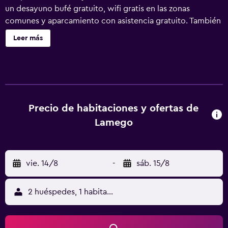
un desayuno bufé gratuito, wifi gratis en las zonas
comunes y aparcamiento con asistencia gratuito. También
encontrarás un gimnasio, un bar o lounge y un bar junto a
Leer más
la piscina. Lamego Hotel & Life ofrece 98 alojamientos con
minibar y zapatillas. Se ofrece televisión por satélite. Los
baños están equipados con ducha y secador de pelo. Este
hotel en Lamego ofrece acceso a Internet wifi gratis. Los
servicios para las personas de negocios incluyen
escritorio y teléfono. Se ofrece servicio de limpieza todos
Precio de habitaciones y ofertas de
los días. En el alojamiento hay piscina cubierta, piscina
Lamego
infantil y piscina al aire libre de temporada. Otros servicios
de ocio y esparcimiento incluyen una pista de tenis al aire
libre y gimnasio. Se pueden practicar las actividades de
vie. 14/8
-
sáb. 15/8
ocio y esparcimiento que se indican más abajo en las
instalaciones o cerca del alojamiento (es posible que se
aplique un recargo).
2 huéspedes, 1 habitación