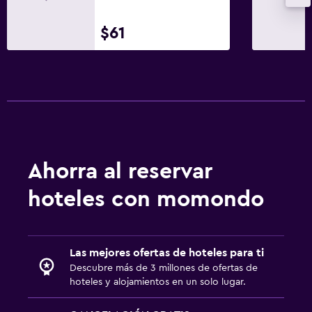
Cepillo de dientes
Ducha italiana
$61
General
Habitaciones familiares
Vista al jardín
Posibilidad de habitaciones conectadas
Espacio de almacenamiento
Ahorra al reservar
Pantuflas
hoteles con momondo
Teléfono
Alfombrado
Las mejores ofertas de hoteles para ti
Sistema de entretenimiento
Descubre más de 3 millones de ofertas de
TV de pantalla plana
hoteles y alojamientos en un solo lugar.
TV por cable o vía satélite