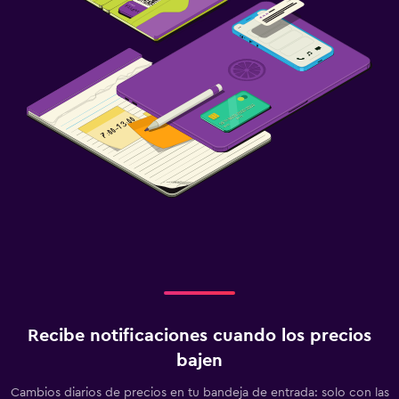
Traslado al aeropuerto (con cargos)
Estacionamiento gratuito
Estacionamiento privado
Carga de vehículos eléctricos
Habitación
Camas extralargas (+2 m)
Enchufe cerca de la cama
Perchero
Armario o clóset
Lavandería
Recibe notificaciones cuando los precios
Lavandería
bajen
Servicio de planchado
Cambios diarios de precios en tu bandeja de entrada: solo con las