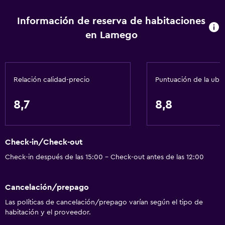
Toallas
Información de reserva de habitaciones
Champú
en Lamego
Gel de ducha
Papeleras
Relación calidad-precio
Puntuación de la ubi
Piscina y spa
Piscina climatizada
8,7
8,8
Spa
Bañera de hidromasaje
Check-in/Check-out
Piscina (cubierta)
Check-in después de las 15:00 - Check-out antes de las 12:00
Piscina al aire libre
Piscina con vista
Cancelación/prepago
Vapor
Las políticas de cancelación/prepago varían según el tipo de
Masajes
habitación y el proveedor.