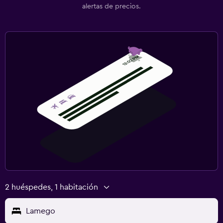
Servicios de lavandería/tintorería
alertas de precios.
Salud y seguridad
Limpieza diaria
Botiquín de primeros auxilios
Caja fuerte
Zona de trabajo
Fax/fotocopiadora
Escritorio
Gimnasio
Gimnasio
2 huéspedes, 1 habitación
Tenis
Lamego