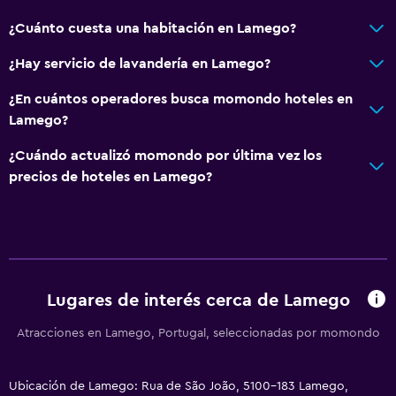
Accesibilidad y adecuación
¿Cuánto cuesta una habitación en Lamego?
Unidad accesible para personas en silla de ruedas
¿Hay servicio de lavandería en Lamego?
Para no fumadores
¿En cuántos operadores busca momondo hoteles en
Accesibilidad
Lamego?
Ducha adaptada para silla de ruedas
¿Cuándo actualizó momondo por última vez los
Ascensor
precios de hoteles en Lamego?
Silla para ducha
Ascensor disponible
Estacionamiento accesible
Plantas superiores accesibles por ascensor
Lugares de interés cerca de Lamego
Servicios y facilidades
Atracciones en Lamego, Portugal, seleccionadas por momondo
Centro de negocios
Servicio de despertador
Ubicación de Lamego: Rua de São João, 5100-183 Lamego,