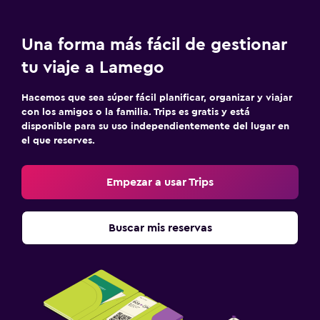
Cuidado de niños o guardería
Cuna/cama nido disponibles
Una forma más fácil de gestionar
Piscina (para niños)
tu viaje a Lamego
Comidas para niños
Zona cubierta de juegos
Hacemos que sea súper fácil planificar, organizar y viajar
con los amigos o la familia. Trips es gratis y está
Parque infantil
disponible para su uso independientemente del lugar en
el que reserves.
Aire libre
Área de picnic
Empezar a usar Trips
Jardín
Terraza/patio
Buscar mis reservas
Sillas de playa
Parrilla
Estacionamiento y transporte