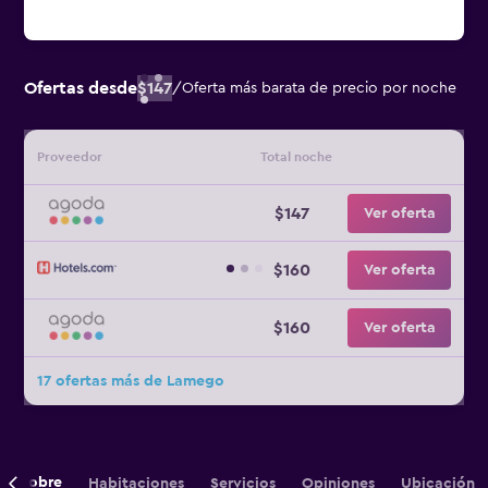
Ofertas desde
$147
/
Oferta más barata de precio por noche
Proveedor
Total noche
$147
Ver oferta
$160
Ver oferta
$160
Ver oferta
17 ofertas más de Lamego
Sobre
Habitaciones
Servicios
Opiniones
Ubicación