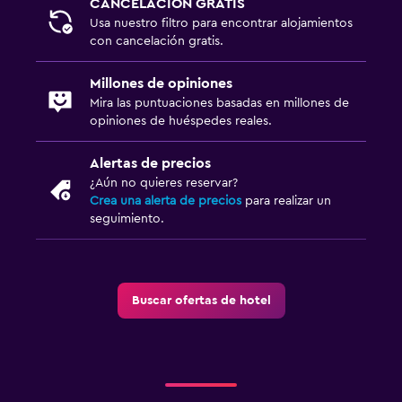
CANCELACIÓN GRATIS
Radio
Usa nuestro filtro para encontrar alojamientos
con cancelación gratis.
Biblioteca
Sala de estar/TV compartida
Millones de opiniones
TV
Mira las puntuaciones basadas en millones de
opiniones de huéspedes reales.
Actividades
Alertas de precios
Juegos de mesa/rompecabezas
¿Aún no quieres reservar?
Crea una alerta de precios
para realizar un
Sala de juegos
seguimiento.
Canotaje
Ciclismo
Ping pong
Buscar ofertas de hotel
Senderismo
Ideal para familias