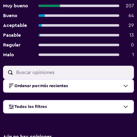
Muy bueno
207
Bueno
64
Aceptable
29
Pasable
13
Regular
0
Malo
1
Ordenar por
:
Más recientes
Todos los filtros
Aún no hay opiniones