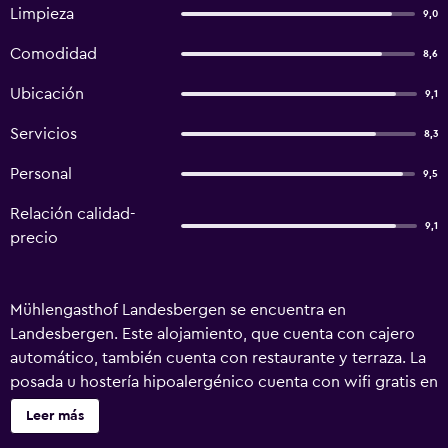
Limpieza
9,0
Comodidad
8,6
Ubicación
9,1
Servicios
8,3
Personal
9,5
Relación calidad-
9,1
precio
Mühlengasthof Landesbergen se encuentra en
Landesbergen. Este alojamiento, que cuenta con cajero
automático, también cuenta con restaurante y terraza. La
posada u hostería hipoalergénico cuenta con wifi gratis en
todo el alojamiento. En la posada u hostería, todas las
Leer más
habitaciones cuentan con armario, TV de pantalla plana,