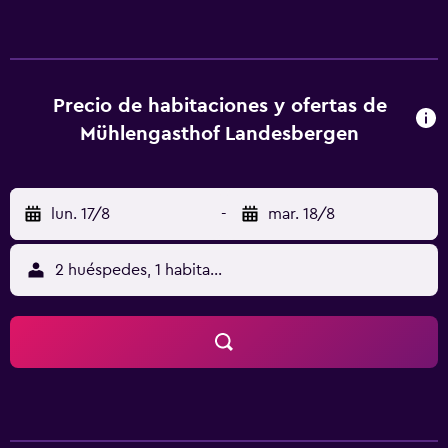
baño privado, ropa de cama y toallas. Mühlengasthof
Landesbergen ofrece desayuno vegetariano o sin gluten.
La clientela puede practicar actividades en Landesbergen
y alrededores, como senderismo y ciclismo. El aeropuerto
(Aeropuerto de Hannover) está a 46 km.
Precio de habitaciones y ofertas de
Mühlengasthof Landesbergen
lun. 17/8
-
mar. 18/8
2 huéspedes, 1 habitación