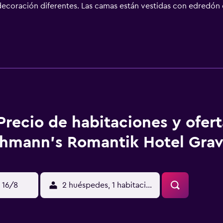
 decoración diferentes. Las camas están vestidas con edredón 
élite. Los baños están dotados de albornoces, zapatillas, artíc
ofrece acceso a Internet wifi gratis. Entre las comodidades 
torio, sillas de oficina y teléfono. Las habitaciones también in
los días y es posible solicitar juegos de cama hipoalergénicos.
cios de ocio y esparcimiento incluyen centro de bienestar y 
ican más abajo en las instalaciones o cerca del alojamiento (e
Precio de habitaciones y ofer
hmann's Romantik Hotel Gra
 16/8
2 huéspedes, 1 habitación