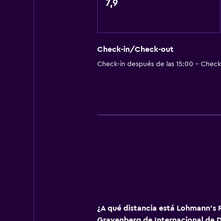
Toallas para piscina
7,9
Vapor
Servicios y facilidades
Check-in/Check-out
Servicio de despertador
Check-in después de las 15:00 - Check-
Caja fuerte
Baño turco
Instalaciones para reuniones
Servicio de habitaciones
Acceso con tarjeta
Masaje de pies
General
Pantuflas
¿A qué distancia está Lohmann's
Habitaciones insonorizadas
Gravenberg de Internacional de D