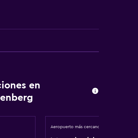
ión
ciones en
venberg
ca
Aeropuerto más cercano
ibles por ascensor