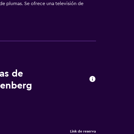
de plumas. Se ofrece una televisión de
ulos de higiene personal gratuitos y secador
especialmente pensadas para las personas en
cluyen caja fuerte y cafetera y tetera. Se
 En el alojamiento hay piscina cubierta y
sauna. Se pueden practicar las actividades
s posible que se aplique un recargo).
tas de
venberg
Link de reserva