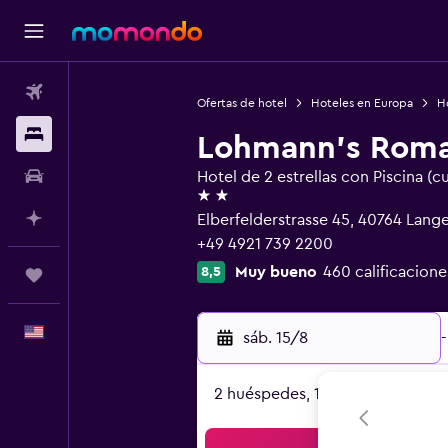
Vuelos
Ofertas de hotel
Hoteles en Europa
H
Alojamientos
Lohmann's Roma
Autos
Hotel de 2 estrellas con Piscina (c
2 estrellas
Planifica con IA
Elberfelderstrasse 45, 40764 Lange
+49 4921 739 2200
Muy bueno
460 calificacione
8,5
Trips
Español
sáb. 15/8
-
2 huéspedes, 1 habitación