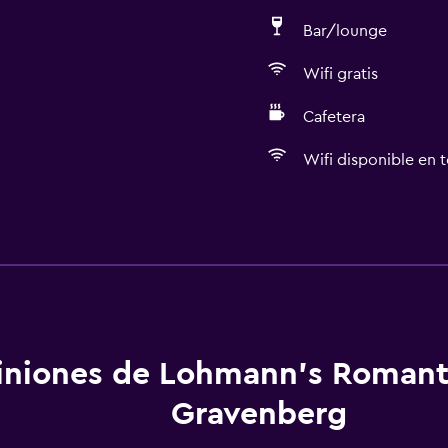
Bar/lounge
Wifi gratis
Cafetera
Wifi disponible en t
Comedor
Minibar
aciones
Almuerzos para llevar
Menús para dietas especi
Restaurante
iniones de Lohmann's Romant
Bar/lounge
Gravenberg
Desayuno en la habitaci