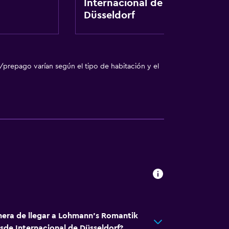
ibles por escaleras
Internacional de
Düsseldorf
fumadores
/prepago varían según el tipo de habitación y el
ento
nera de llegar a Lohmann's Romantik
tida
de Internacional de Düsseldorf?