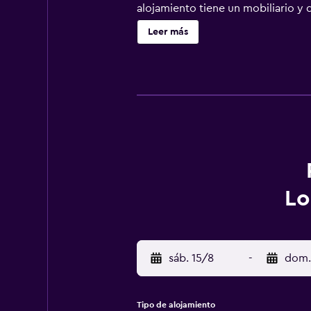
alojamiento tiene un mobiliario y
pantalla plana con canales por sat
Leer más
de pelo. Este hotel en Langenfeld 
viaje de negocios se incluyen escri
ofrece servicio de limpieza todos 
bañera de hidromasaje. Otros servi
de ocio y esparcimiento que se ind
Lo
sáb. 15/8
-
dom.
Tipo de alojamiento