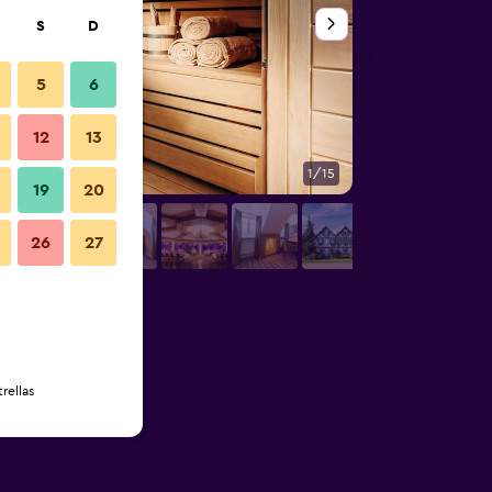
S
D
5
6
12
13
1/15
Otros
19
20
26
27
rellas