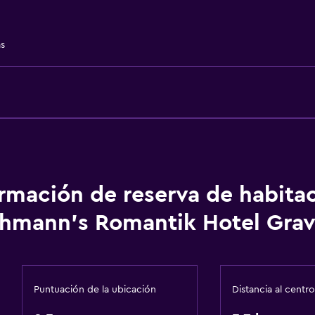
Tetera/cafetera
Cafetera
as
Accesibilidad y adecuac
ormación de reserva de habita
Ascensor disponible
hmann's Romantik Hotel Gra
Hipoalergénico
Habitación hipoalergéni
Para no fumadores
Puntuación de la ubicación
Distancia al centro
Plantas superiores acces