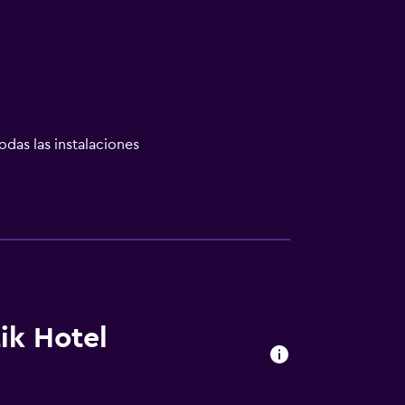
odas las instalaciones
ales (bajo petición)
ik Hotel
ón