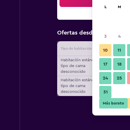
Bus
L
M
$150
Ofertas desde
/
Oferta m
3
4
Tipo de habitación
Proveedo
10
11
Habitación estándar,
17
18
tipo de cama
desconocido
24
25
Habitación estándar,
tipo de cama
desconocido
31
Más barato