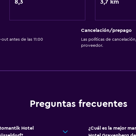
8,3
Plantas superiores acces
3,7 km
Áreas designadas para 
Baño
Cancelación/prepago
Ducha
out antes de las 11:00
Las políticas de cancelación
proveedor.
Secador de pelo
Aseo
Papel higiénico
Albornoz
Baño privado
Preguntas frecuentes
Sistema de entretenimi
TV de pantalla plana
 Romantik Hotel
¿Cuál es la mejor ma
Sala de estar/TV compar
üsseldorf?
Hotel Gravenberg des