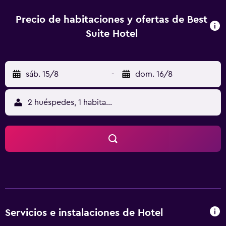
establecimiento. Cebu Metropolitan Cathedral, Mactan
Island Aquarium y SM City Cebu están a solo un cómodo
Precio de habitaciones y ofertas de Best
trayecto en coche del hotel.
Suite Hotel
sáb. 15/8
-
dom. 16/8
2 huéspedes, 1 habitación
Servicios e instalaciones de Hotel