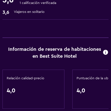
3,6
1 calificación verificada
Lavandería
3,6
Viajeros en solitario
Servicios de lavandería/tintorería
Servicios y facilidades
Recepción 24 horas
Servicios básicos
Información de reserva de habitaciones
en Best Suite Hotel
Wifi gratis
Relación calidad-precio
Puntuación de la ubi
4,0
4,0