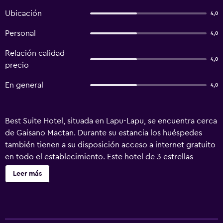
Ubicación
4,0
Personal
4,0
Relación calidad-
4,0
precio
En general
4,0
Best Suite Hotel, situada en Lapu-Lapu, se encuentra cerca
de Gaisano Mactan. Durante su estancia los huéspedes
también tienen a su disposición acceso a internet gratuito
en todo el establecimiento. Este hotel de 3 estrellas
ofrece recepción 24 horas, servicio de lavandería y
Leer más
servicio de tintorería. El hotel cuenta con habitaciones
que incluyen canales por cable/satélite. Aquellos
interesados en visitar los bares y restaurantes locales
tienen muchas opciones a solo unos pasos del