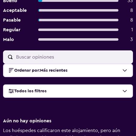
Bueno
33
Aceptable
8
Pasable
8
Regular
1
Malo
3
Ordenar por
:
Más recientes
Todos los filtros
Aún no hay opiniones
Los huéspedes calificaron este alojamiento, pero aún