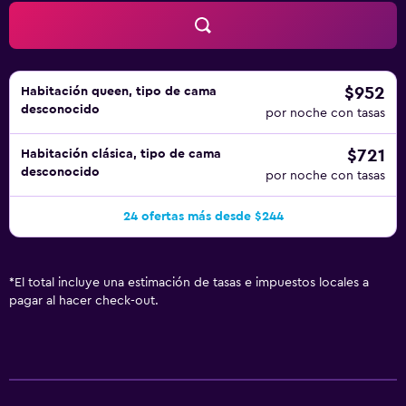
actividades de ocio y esparcimiento que se indican más
abajo en las instalaciones o cerca del alojamiento (es
posible que se aplique un recargo).
$952
Habitación queen, tipo de cama
desconocido
por noche con tasas
$721
Habitación clásica, tipo de cama
desconocido
por noche con tasas
24 ofertas más desde $244
*
El total incluye una estimación de tasas e impuestos locales a
pagar al hacer check-out.