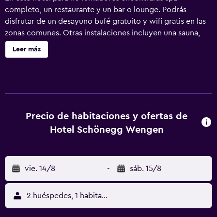
completo, un restaurante y un bar o lounge. Podrás
disfrutar de un desayuno bufé gratuito y wifi gratis en las
zonas comunes. Otras instalaciones incluyen una sauna,
servicios de spa y servicios de conserjería. Hotel
Leer más
Schönegg Wengen ofrece 20 alojamientos con caja fuerte
y periódicos gratuitos. Estos alojamientos ofrecen una
zona de estar separada. Las camas están vestidas con
edredón de plumas. Este hotel en Lauterbrunnen ofrece
acceso a Internet wifi gratis. Los baños están equipados
con zapatillas, artículos de higiene personal gratuitos y
Precio de habitaciones y ofertas de
secador de pelo. Entre las comodidades especialmente
Hotel Schönegg Wengen
pensadas para las personas en viaje de negocios se
incluyen escritorio, sillas de oficina y teléfono. Las
habitaciones también incluyen tabla de planchar con
vie. 14/8
-
sáb. 15/8
plancha y cortinas opacas. Se ofrece servicio de limpieza
todos los días y es posible solicitar juegos de cama
hipoalergénicos. Los servicios de ocio y esparcimiento en
2 huéspedes, 1 habitación
este hotel incluyen sauna. Se pueden practicar las