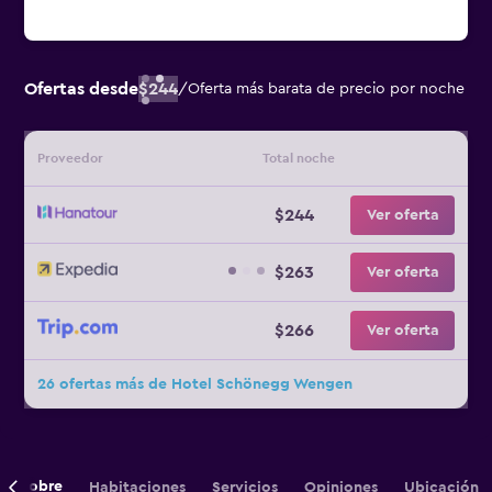
Ofertas desde
$244
/
Oferta más barata de precio por noche
Proveedor
Total noche
$244
Ver oferta
$263
Ver oferta
$266
Ver oferta
26 ofertas más de Hotel Schönegg Wengen
Sobre
Habitaciones
Servicios
Opiniones
Ubicación