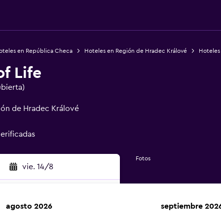
oteles en República Checa
Hoteles en Región de Hradec Králové
Hoteles
f Life
ubierta)
ión de Hradec Králové
verificadas
Fotos
vie. 14/8
agosto 2026
septiembre 202