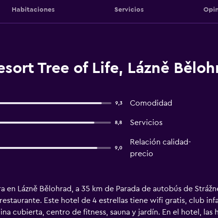
Habitaciones
Servicios
Opin
sort Tree of Life, Lázně Běloh
Comodidad
9,3
Servicios
8,8
Relación calidad-
9,0
precio
ra en Lázně Bělohrad, a 35 km de Parada de autobús de Strážn
staurante. Este hotel de 4 estrellas tiene wifi gratis, club inf
na cubierta, centro de fitness, sauna y jardín. En el hotel, las