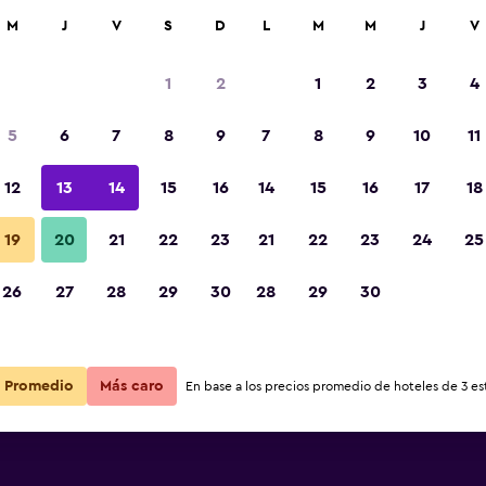
car
M
J
V
S
D
L
M
M
J
V
1
2
1
2
3
4
ás barata de precio por noche
5
6
7
8
9
7
8
9
10
11
r
Total noche
12
13
14
15
16
14
15
16
17
18
19
20
21
22
23
21
22
23
24
25
$254
Ver oferta
26
27
28
29
30
28
29
30
Promedio
Más caro
En base a los precios promedio de hoteles de 3 est