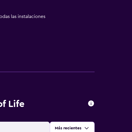
odas las instalaciones
f Life
Ordenar por
:
Más recientes