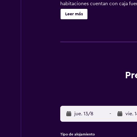
habitaciones cuentan con caja fuer
están equipadas con TV de pantalla
Leer más
alojamiento, la clientela puede dis
para practicar ciclismo. El person
del alojamiento. El aeropuerto (Ae
del aeropuerto.
Pr
jue. 13/8
-
vie. 
Tipo de alojamiento