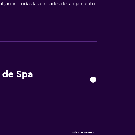
l jardín. Todas las unidades del alojamiento
disfrutar de un desayuno buffet. En el
n Spa Resort Tree of Life, y la zona es ideal
ón. The Grandmother's Valley está a 44 km
ervicio de traslado de pago para ir o volver
s de Spa
Link de reserva