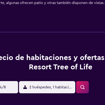
te, algunas ofrecen patio y otras también disponen de vistas a
 plana y secador de pelo. En Spa Resort Tree of Life se puede 
frutar de bañera de hidromasaje. Se puede jugar al ping-pong e
al, que habla checo y inglés, ofrece información en la recepci
ropuerto de Pardubice) está a 62 km, y el alojamiento ofrece s
ecio de habitaciones y oferta
Resort Tree of Life
14/8
2 huéspedes, 1 habitación