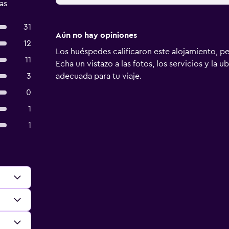
as
31
Aún no hay opiniones
12
Los huéspedes calificaron este alojamiento, p
11
Echa un vistazo a las fotos, los servicios y la u
3
adecuada para tu viaje.
0
1
1