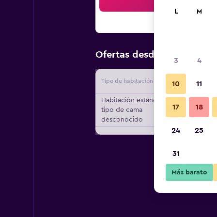
Bus
L
M
$254
Ofertas desde
/
Oferta m
3
4
Tipo de habitación
Proveedo
10
11
Habitación estándar,
17
18
tipo de cama
desconocido
24
25
31
Más barato