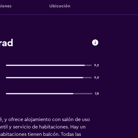
iones
Ubicación
rad
9,2
9,0
7,8
é, y ofrece alojamiento con salón de uso
antil y servicio de habitaciones. Hay un
 habitaciones tienen balcón. Todas las