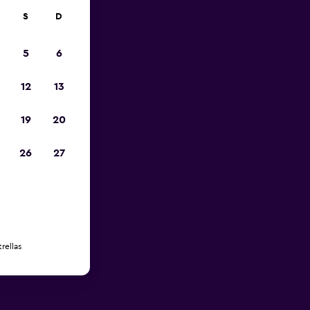
S
D
5
6
12
13
19
20
26
27
rellas