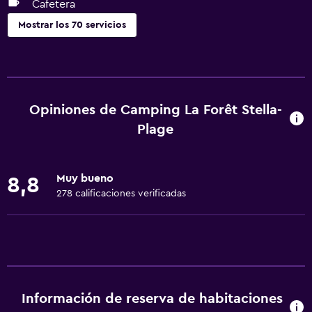
Cafetera
Mostrar los 70 servicios
Actividades
Senderismo
Pesca
Opiniones de Camping La Forêt Stella-
Juegos de mesa/rompecabezas
Plage
Sala de juegos
Golf
Muy bueno
8,8
Canotaje
278 calificaciones verificadas
Ciclismo
Tiro con arco
Paseos a caballo
Bolera
Información de reserva de habitaciones
Ping pong