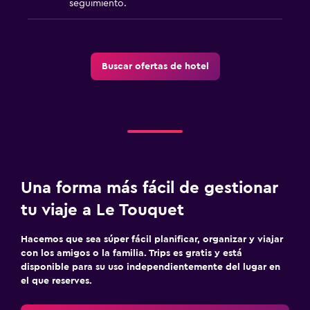
seguimiento.
Servicios y facilidades
Acceso con llave
Check-out exprés
Buscar ofertas de hotel
Check-in/check-out privado
Comedor
Servicio de entrega de comida
Mesa de comedor
Una forma más fácil de gestionar
Gimnasio
tu viaje a Le Touquet
Tenis
Hacemos que sea súper fácil planificar, organizar y viajar
Squash
con los amigos o la familia. Trips es gratis y está
disponible para su uso independientemente del lugar en
el que reserves.
Lavandería
Tendedero