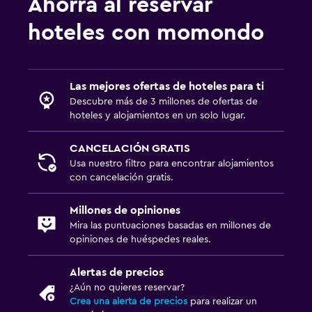
Ahorra al reservar
Aire libre
hoteles con momondo
Terraza/patio
Comedor al aire libre
Muebles de exterior
Las mejores ofertas de hoteles para ti
Descubre más de 3 millones de ofertas de
Habitación
hoteles y alojamientos en un solo lugar.
Enchufe cerca de la cama
CANCELACIÓN GRATIS
Sofá cama
Usa nuestro filtro para encontrar alojamientos
con cancelación gratis.
Armario o clóset
Millones de opiniones
Salud y seguridad
Mira las puntuaciones basadas en millones de
opiniones de huéspedes reales.
Botiquín de primeros auxilios
Cámaras CCTV en zonas comunes
Alertas de precios
Seguridad las 24 horas
¿Aún no quieres reservar?
Crea una alerta de precios
para realizar un