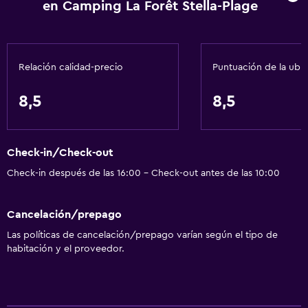
en Camping La Forêt Stella-Plage
Parque acuático
Mesa de billar
Windsurf
Relación calidad-precio
Puntuación de la ubi
Cocina
8,5
8,5
Copas
Microondas
Check-in/Check-out
Utensilios de cocina
Check-in después de las 16:00 - Check-out antes de las 10:00
Cocina
Nevera
Cancelación/prepago
Cafetera
Las políticas de cancelación/prepago varían según el tipo de
Comedor
habitación y el proveedor.
Cocina
Cocineta