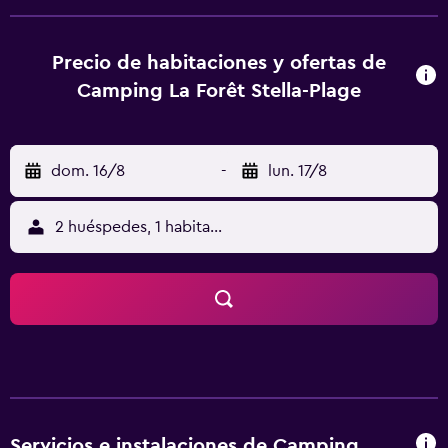
pong y futbolín. Hay servicio de alquiler de bicicletas y
bastones de marcha nórdica. Hay conexión WiFi en todo
el camping, por un suplemento. Hay servicio de panadería
Precio de habitaciones y ofertas de
y una selección de productos regionales. Los huéspedes
Camping La Forêt Stella-Plage
también pueden disfrutar de entradas a precios reducidos
para parques de atracciones cercanos. A 500 metros de La
Foret hay una sauna y pistas de squash y tenis.
dom. 16/8
-
lun. 17/8
2 huéspedes, 1 habitación
Servicios e instalaciones de Camping