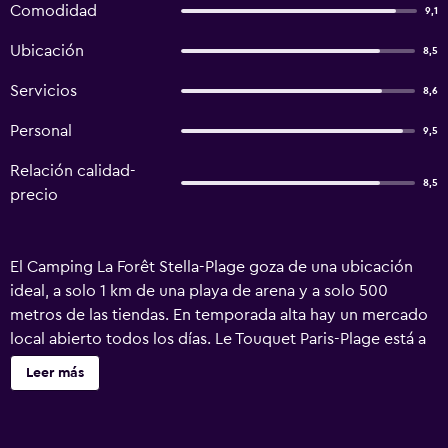
Comodidad
9,1
Ubicación
8,5
Servicios
8,6
Personal
9,5
Relación calidad-
8,5
precio
El Camping La Forêt Stella-Plage goza de una ubicación
ideal, a solo 1 km de una playa de arena y a solo 500
metros de las tiendas. En temporada alta hay un mercado
local abierto todos los días. Le Touquet Paris-Plage está a
solo 7 km. TV, baño y terraza con sillas de jardín. La zona
Leer más
de cocina está equipada con microondas. Cada parcela
tiene una plaza de aparcamiento privado. La Foret cuenta
con bolera, zona de juegos infantil, sala de juegos, ping