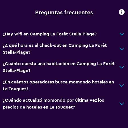
Servicios básicos
Preguntas frecuentes
Wifi
Ropa de cama
¿Hay wifi en Camping La Forêt Stella-Plage?
Extinguidor
¿A qué hora es el check-out en Camping La Forêt
Alarma de humo
Stella-Plage?
Calefacción
¿Cuánto cuesta una habitación en Camping La Forêt
Toallas/ropa de cama (cargo adicional)
Stella-Plage?
Papeleras
¿En cuántos operadores busca momondo hoteles en
Le Touquet?
General
Acceso a la playa
¿Cuándo actualizó momondo por última vez los
precios de hoteles en Le Touquet?
Habitaciones familiares
Zona de estar
Sofá