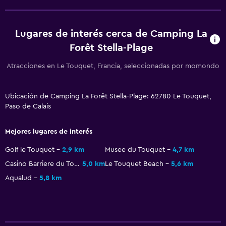
Insonorización
Lugares de interés cerca de Camping La
Baño
Forêt Stella-Plage
Baño compartido
Atracciones en Le Touquet, Francia, seleccionadas por momondo
Ducha
Aseo
Ubicación de Camping La Forêt Stella-Plage: 62780 Le Touquet,
Baño privado
Paso de Calais
Mejores lugares de interés
Ideal para familias
Golf le Touquet
2,9 km
Musee du Touquet
4,7 km
Cuna/cama nido disponibles
Casino Barriere du Touquet
5,0 km
Le Touquet Beach
5,6 km
Zona cubierta de juegos
Aqualud
5,8 km
Equipo infantil para zona de juegos al aire libre
Parque infantil