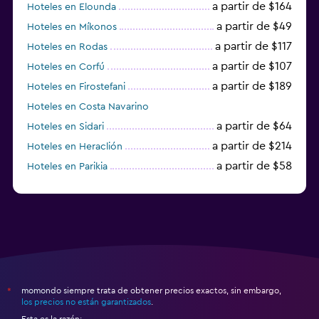
a partir de $164
Hoteles en Elounda
a partir de $49
Hoteles en Míkonos
a partir de $117
Hoteles en Rodas
a partir de $107
Hoteles en Corfú
a partir de $189
Hoteles en Firostefani
Hoteles en Costa Navarino
a partir de $64
Hoteles en Sidari
a partir de $214
Hoteles en Heraclión
a partir de $58
Hoteles en Parikia
Hoteles en Esparta
momondo siempre trata de obtener precios exactos, sin embargo,
*
los precios no están garantizados
.
Esta es la razón: