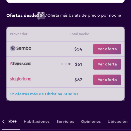
Ofertas desde
$54
/
Oferta más barata de precio por noche
Proveedor
Total noche
$54
Ver oferta
$61
Ver oferta
$67
Ver oferta
12 ofertas más de Christina Studios
Sobre
Habitaciones
Servicios
Opiniones
Ubicación