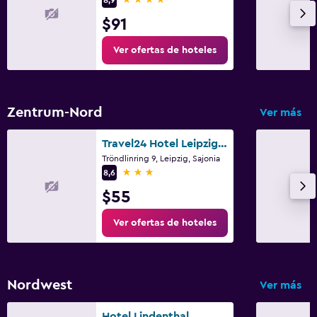
$91
Ver ofertas de hoteles
Zentrum-Nord
Ver más
Travel24 Hotel Leipzig City
Tröndlinring 9, Leipzig, Sajonia
3 estrellas
8,6
$55
Ver ofertas de hoteles
Nordwest
Ver más
Hotel Lindenthal