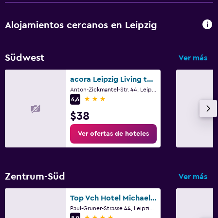
Alojamientos cercanos en Leipzig
Südwest
Ver más
acora Leipzig Living the City
Anton-Zickmantel-Str. 44, Leipzig, Sajonia
3 estrellas
6,6
$38
Ver ofertas de hoteles
Zentrum-Süd
Ver más
Top Vch Hotel Michaelis Leipzig
Paul-Gruner-Strasse 44, Leipzig, Sajonia
4 estrellas
8,9