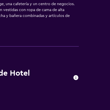
ge, una cafetería y un centro de negocios.
án vestidas con ropa de cama de alta
cha y bañera combinadas y artículos de
s para las personas de negocios incluyen
nchar con plancha. Se ofrece servicio de
al aire libre y gimnasio.
 de Hotel