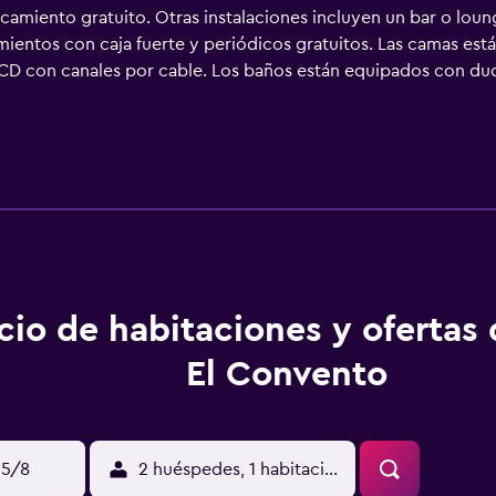
camiento gratuito. Otras instalaciones incluyen un bar o loun
ientos con caja fuerte y periódicos gratuitos. Las camas est
 LCD con canales por cable. Los baños están equipados con du
tel en León ofrece acceso a Internet wifi gratis. Los servicio
iones también incluyen botella de agua gratuita y tabla de pla
ios de ocio y esparcimiento en este hotel incluyen una piscina 
cio de habitaciones y ofertas
El Convento
15/8
2 huéspedes, 1 habitación