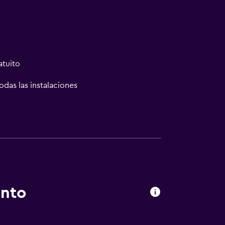
atuito
odas las instalaciones
ión
nta baja
madores disponibles
rsonas en silla de ruedas
ento
le
a