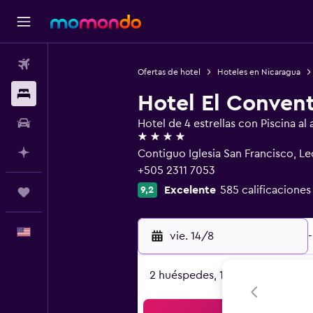
Vuelos
Ofertas de hotel
Hoteles en Nicaragua
Alojamientos
Hotel El Conven
Autos
Hotel de 4 estrellas con Piscina al a
4 estrellas
Planifica con IA
Contiguo Iglesia San Francisco, 
+505 2311 7053
Excelente
585 calificaciones
9,2
Trips
Español
vie. 14/8
-
2 huéspedes, 1 habitación