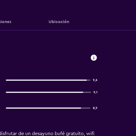
iones
Ubicación
9,6
9,1
8,9
disfrutar de un desayuno bufé gratuito, wifi