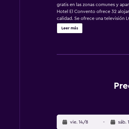
gratis en las zonas comunes y apar
Hotel El Convento ofrece 32 alojam
calidad. Se ofrece una televisión
higiene personal gratuitos. Este ho
Leer más
escritorio y teléfono. Las habitac
limpieza todos los días. Los servic
Pre
vie. 14/8
-
sáb. 