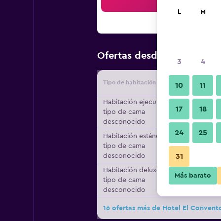
Bus
L
M
$76
Ofertas desde
/
Oferta má
3
4
Tipo de habitación
Proveedo
10
11
Habitación ejecutiva,
17
18
tipo de cama
desconocido
24
25
Habitación estándar,
tipo de cama
desconocido
31
Habitación deluxe,
Más barato
tipo de cama
desconocido
16 ofertas más de Hotel El Convent