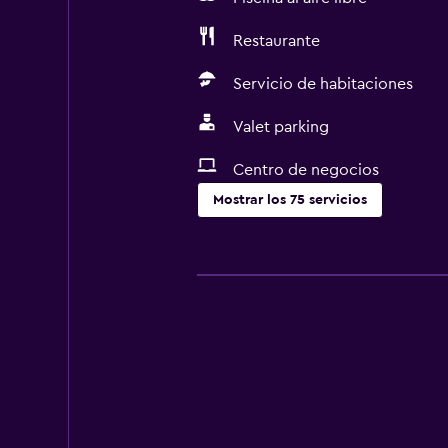
Restaurante
Servicio de habitaciones
Valet parking
Centro de negocios
Mostrar los 75 servicios
Servicios básicos
Wifi gratis
Wifi disponible en todas las instal
Internet
Toallas
Extinguidor
Artículos de aseo gratis