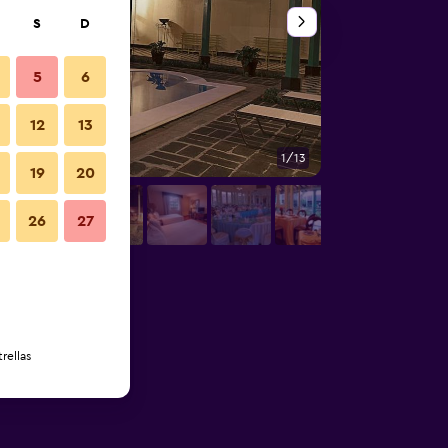
S
D
5
6
12
13
1/13
Otros
19
20
26
27
rellas