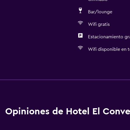
Bar/lounge
Wifi gratis
Estacionamiento gr
Wifi disponible en t
Accesibilidad y adecuac
Unidad ubicada en la pla
aciones
Habitaciones para no fu
Unidad accesible para pe
Accesibilidad
Opiniones de Hotel El Conv
Estacionamiento accesib
Almohada hipoalergénic