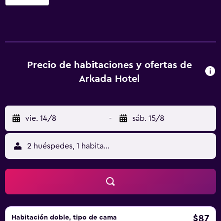
Hotel ofrece 32 alojamientos con caja fuerte y cafetera y
tetera. Las camas tienen colchones con una capa de
acolchado adicional. Se ofrece televisión por satélite. Los
baños están equipados con bañera o ducha. Este hotel en
Levoča ofrece acceso a Internet wifi gratis. Los servicios
para las personas de negocios incluyen escritorio y
Precio de habitaciones y ofertas de
teléfono. Se ofrece servicio de limpieza todos los días. Los
Arkada Hotel
servicios de ocio y esparcimiento en este hotel incluyen
sauna. Se pueden practicar las actividades de ocio y
esparcimiento que se indican más abajo en las
vie. 14/8
-
sáb. 15/8
instalaciones o cerca del alojamiento (es posible que se
aplique un recargo).
2 huéspedes, 1 habitación
$87
Habitación doble, tipo de cama