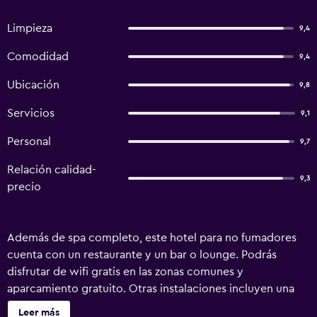
Limpieza
9,4
Comodidad
9,4
Ubicación
9,8
Servicios
9,1
Personal
9,7
Relación calidad-
9,3
precio
Además de spa completo, este hotel para no fumadores
cuenta con un restaurante y un bar o lounge. Podrás
disfrutar de wifi gratis en las zonas comunes y
aparcamiento gratuito. Otras instalaciones incluyen una
sauna, una zona para conferencias y lavandería. Arkada
Leer más