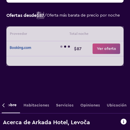
Ofertas desde
$87
/
Oferta más barata de precio por noche
Proveedor
Total noche
$87
Ver oferta
Sobre
Habitaciones
Servicios
Opiniones
Ubicación
Acerca de Arkada Hotel, Levoča