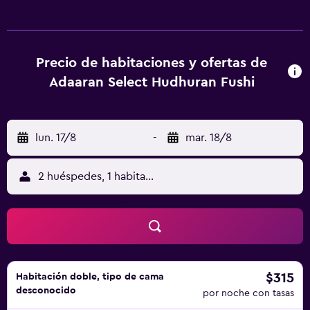
propiedad. Ofrece un centro de buceo y registros de
entrada y salida exprés, además de pistas de squash. La
propiedad ofrece habitaciones elegantes con baño, aire
acondicionado y televisión. Todas ellas disponen de
Precio de habitaciones y ofertas de
minibar, una sala de estar en la habitación y una
Adaaran Select Hudhuran Fushi
tetera/cafetera. Los baños tienen una ducha de lluvia y,
además, ofrecen un secador de pelo. Con su propio
restaurante, donde se sirven platos internacionales,
Adaaran Select Hudhuranfushi ofrece a sus huéspedes
lun. 17/8
-
mar. 18/8
todo lo necesario para disfrutar de una noche agradable,
sin tener que dejar la propiedad. También hay una gran
2 huéspedes, 1 habitación
variedad de bebidas en el bar al aire libre, desde donde se
puede ver la playa. El resort está a menos de 45 minutos
conduciendo Aeropuerto Internacional de Male.
Thulusdhoo está cerca de la propiedad.
$315
Habitación doble, tipo de cama
desconocido
por noche con tasas