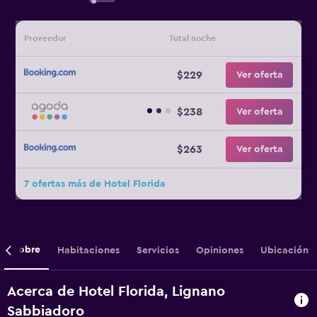
Proveedor
Total noche
$229
Ver oferta
$238
Ver oferta
$263
Ver oferta
7 ofertas más de Hotel Florida
Sobre
Habitaciones
Servicios
Opiniones
Ubicación
Acerca de Hotel Florida, Lignano
Sabbiadoro