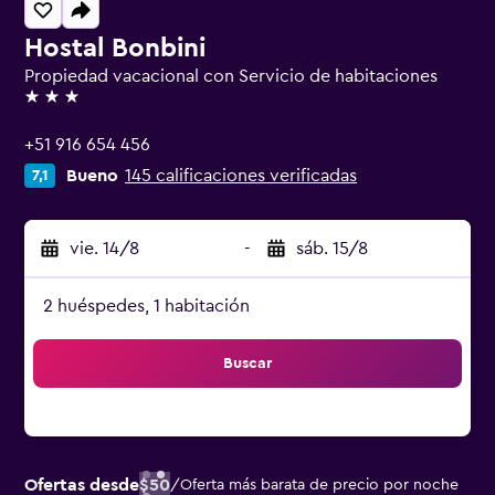
Hostal Bonbini
Propiedad vacacional con Servicio de habitaciones
3 estrellas
+51 916 654 456
Bueno
145 calificaciones verificadas
7,1
vie. 14/8
-
sáb. 15/8
2 huéspedes, 1 habitación
Buscar
Ofertas desde
$50
/
Oferta más barata de precio por noche