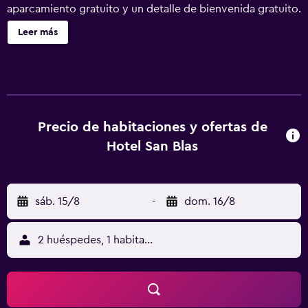
aparcamiento gratuito y un detalle de bienvenida gratuito.
Otras instalaciones incluyen un centro de conferencias,
Leer más
una cafetería y una zona para conferencias. Se ofrece
servicio de cambio de toallas a petición. Hotel San Blas
ofrece 38 alojamientos con aire acondicionado, minibar y
secador de pelo. Las camas están vestidas con edredón
de plumas. Este hotel en Lima ofrece acceso a Internet
gratis por cable y wifi. La velocidad del wifi es de 250
Precio de habitaciones y ofertas de
Mbps o más (de 3 a 5 personas, o hasta 10 dispositivos).
Hotel San Blas
Los servicios para las personas de negocios incluyen
escritorio y teléfono. Las habitaciones también incluyen
artículos de higiene personal gratuitos y cortinas opacas.
sáb. 15/8
-
dom. 16/8
Se ofrece servicio de descubierta nocturno y servicio de
limpieza todos los días. Es posible solicitar cambio de
toallas.
2 huéspedes, 1 habitación