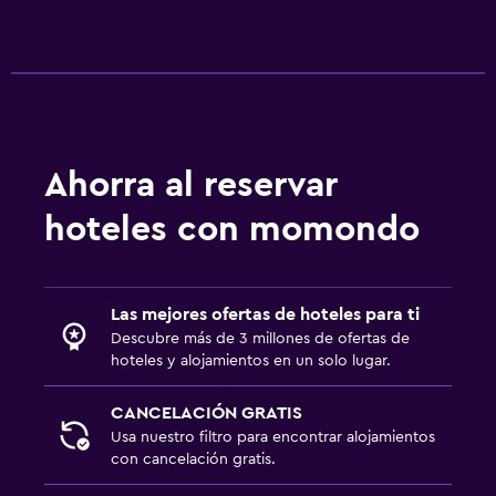
Aire libre
Terraza/patio
Jardín
Zona de trabajo
Ahorra al reservar
Fax/fotocopiadora
hoteles con momondo
Escritorio
Ideal para familias
Las mejores ofertas de hoteles para ti
Comidas para niños
Descubre más de 3 millones de ofertas de
hoteles y alojamientos en un solo lugar.
CANCELACIÓN GRATIS
Usa nuestro filtro para encontrar alojamientos
con cancelación gratis.