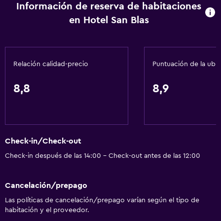
Información de reserva de habitaciones
Check-in/check-out privado
en Hotel San Blas
Recepción 24 horas
Servicios básicos
Relación calidad-precio
Puntuación de la ubi
Wifi gratis
Wifi disponible en todas las instalaciones
8,8
8,9
Internet
Ropa de cama
Toallas
Check-in/Check-out
Ventilador
Check-in después de las 14:00 - Check-out antes de las 12:00
Extinguidor
Artículos de aseo gratis
Cancelación/prepago
Champú
Las políticas de cancelación/prepago varían según el tipo de
Alarma de humo
habitación y el proveedor.