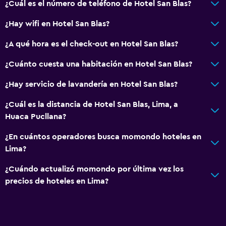
¿Cuál es el número de teléfono de Hotel San Blas?
Baño pequeño adicional
¿Hay wifi en Hotel San Blas?
Tina de baño
Secador de pelo
¿A qué hora es el check-out en Hotel San Blas?
Aseo
¿Cuánto cuesta una habitación en Hotel San Blas?
Papel higiénico
¿Hay servicio de lavandería en Hotel San Blas?
Baño público
¿Cuál es la distancia de Hotel San Blas, Lima, a
Baño privado
Huaca Pucllana?
General
¿En cuántos operadores busca momondo hoteles en
Lima?
Vista a una calle tranquila
Habitaciones familiares
¿Cuándo actualizó momondo por última vez los
precios de hoteles en Lima?
Zona de estar
Sofá
Habitaciones insonorizadas