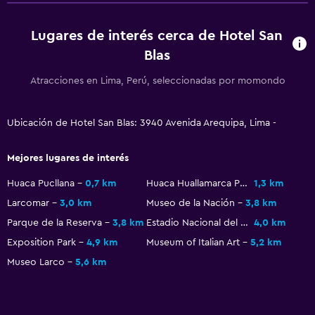
Teléfono
Vista a la ciudad
Lugares de interés cerca de Hotel San
Blas
Espacio de almacenamiento
Atracciones en Lima, Perú, seleccionadas por momondo
Comedor
Servicio de entrega de comida
Ubicación de Hotel San Blas: 3940 Avenida Arequipa, Lima -
Minibar
Mejores lugares de interés
Almuerzos para llevar
Restaurante
Huaca Pucllana
0,7 km
Huaca Huallamarca Pyramid
1,3 km
Larcomar
3,0 km
Museo de la Nación
3,8 km
Bar/lounge
Parque de la Reserva
3,8 km
Estadio Nacional del Perú
4,0 km
La comida se puede entregar en el alojamiento
Exposition Park
4,9 km
Museum of Italian Art
5,2 km
Museo Larco
5,6 km
Salud y seguridad
Limpieza diaria
Botiquín de primeros auxilios