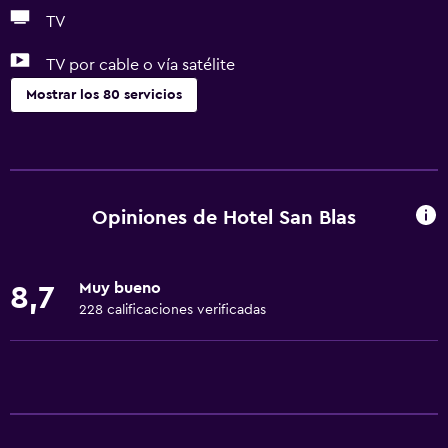
TV
TV por cable o vía satélite
Mostrar los 80 servicios
Servicios y facilidades
Centro de negocios
Servicio de despertador
Opiniones de Hotel San Blas
Servicio de conserjería
Caja fuerte
Muy bueno
8,7
Cambio de divisas
228 calificaciones verificadas
Instalaciones para reuniones
Servicio de habitaciones
Mostrador de información turística
Acceso con tarjeta