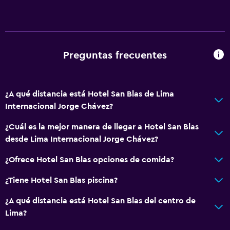
Aire acondicionado
Accesibilidad y adecuación
Accesibilidad
Preguntas frecuentes
Ascensor
Ascensor disponible
¿A qué distancia está Hotel San Blas de Lima
Estacionamiento accesible
Internacional Jorge Chávez?
Para no fumadores
¿Cuál es la mejor manera de llegar a Hotel San Blas
Almohada sin plumas
desde Lima Internacional Jorge Chávez?
Plantas superiores accesibles por ascensor
¿Ofrece Hotel San Blas opciones de comida?
Plantas superiores accesibles por escaleras
Áreas designadas para fumadores
¿Tiene Hotel San Blas piscina?
¿A qué distancia está Hotel San Blas del centro de
Baño
Lima?
Ducha