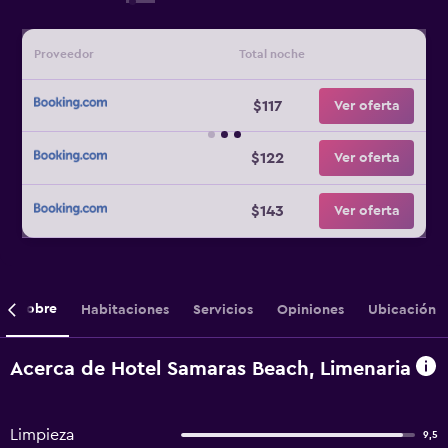
Proveedor
Total noche
$117
Ver oferta
$122
Ver oferta
$143
Ver oferta
Sobre
Habitaciones
Servicios
Opiniones
Ubicación
Acerca de Hotel Samaras Beach, Limenaria
Limpieza
9,5