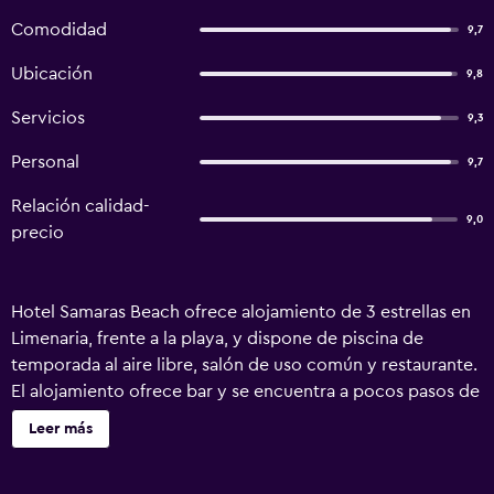
Comodidad
9,7
Ubicación
9,8
Servicios
9,3
Personal
9,7
Relación calidad-
9,0
precio
Hotel Samaras Beach ofrece alojamiento de 3 estrellas en
Limenaria, frente a la playa, y dispone de piscina de
temporada al aire libre, salón de uso común y restaurante.
El alojamiento ofrece bar y se encuentra a pocos pasos de
Playa de Limenaria. El hotel libre de humo cuenta con wifi
Leer más
gratis en todo el alojamiento. El hotel ofrece habitaciones
con aire acondicionado, armario, caja fuerte, TV de