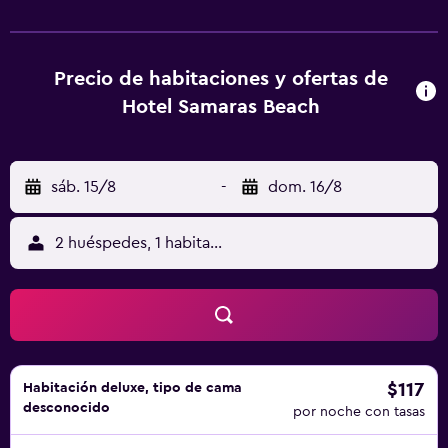
pantalla plana, balcón y baño privado con ducha. En Hotel
Samaras Beach, todas las habitaciones están equipadas
con ropa de cama y toallas. En el alojamiento se puede
disfrutar de un desayuno americano. Hotel Samaras Beach
Precio de habitaciones y ofertas de
ofrece terraza solárium. Hay alquiler de bicicletas y
Hotel Samaras Beach
alquiler de coches en el hotel, y la zona es ideal para
practicar senderismo y ciclismo. Puerto de Tasos está a 39
km del alojamiento, y Maries Church está a 10 km. El
sáb. 15/8
-
dom. 16/8
aeropuerto (Aeropuerto internacional de Kavala) está a 62
km.
2 huéspedes, 1 habitación
$117
Habitación deluxe, tipo de cama
desconocido
por noche con tasas