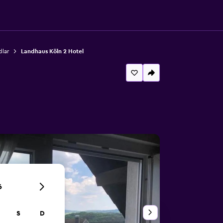
dlar
Landhaus Köln 2 Hotel
6
S
D