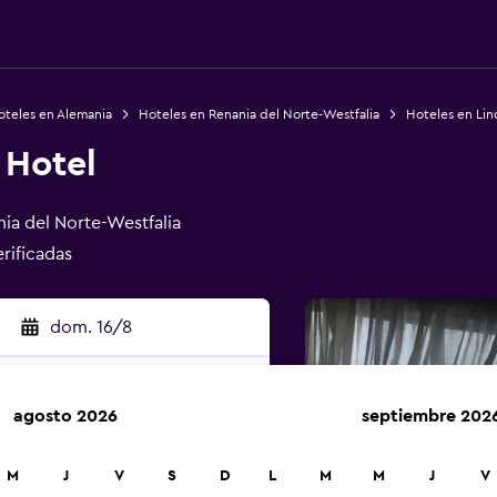
oteles en Alemania
Hoteles en Renania del Norte-Westfalia
Hoteles en Lin
 Hotel
nia del Norte-Westfalia
erificadas
dom. 16/8
agosto 2026
septiembre 202
car
M
J
V
S
D
L
M
M
J
V