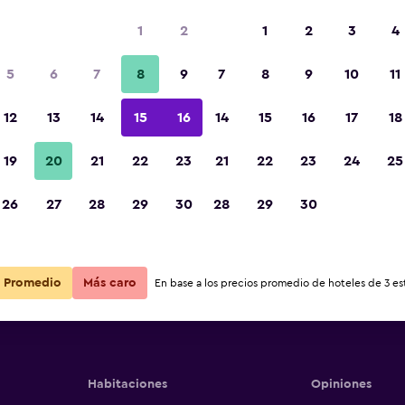
1
2
1
2
3
4
5
6
7
8
9
7
8
9
10
11
Balcón
12
13
14
15
16
14
15
16
17
18
Ver precios
el
19
20
21
22
23
21
22
23
24
25
Fotos
26
27
28
29
30
28
29
30
Ver precios
el
Ver precios
el
Promedio
Más caro
En base a los precios promedio de hoteles de 3 est
Habitaciones
Opiniones