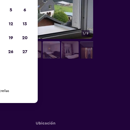
5
6
12
13
1/9
Otros
19
20
26
27
rellas
Ubicación