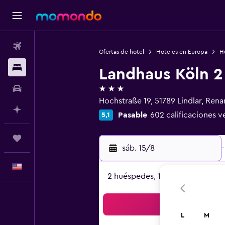
Vuelos
Ofertas de hotel
Hoteles en Europa
H
Alojamientos
Landhaus Köln 2
3 estrellas
Autos
Hochstraße 19, 51789 Lindlar, Rena
Planifica con IA
Pasable
602 calificaciones v
5,1
Trips
sáb. 15/8
-
Español
2 huéspedes, 1 habitación
Bus
L
M