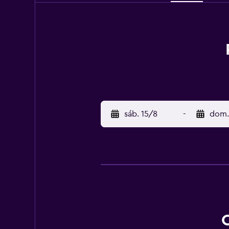
sáb. 15/8
-
dom.