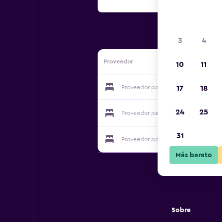
3
4
Proveedor
10
11
Proveedor para Landhaus Köln 2 Hot
17
18
24
25
Proveedor para Landhaus Köln 2 Hot
31
Proveedor para Landhaus Köln 2 Hot
Más barato
Sobre