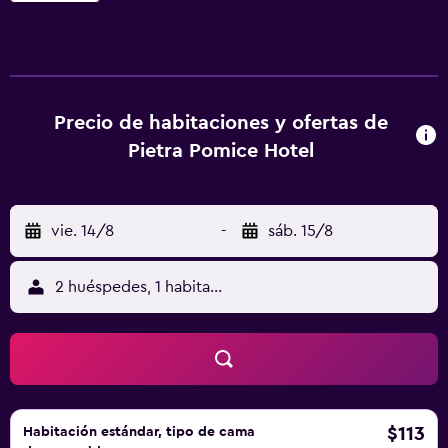
habitaciones del Pietra Pomice están equipadas con TV de
pantalla plana y minibar. El baño privado incluye secador
de pelo y artículos de aseo gratuitos. El desayuno buffet
incluye productos dulces y salados. Todos los días se sirve
en el Gattopardo Park Hotel, un establecimiento asociado.
Precio de habitaciones y ofertas de
También hay un restaurante siciliano a la carta abierto para
Pietra Pomice Hotel
la cena. Los huéspedes disfrutan de descuentos en
excursiones y visitas por las islas Eolias.
vie. 14/8
-
sáb. 15/8
2 huéspedes, 1 habitación
$113
Habitación estándar, tipo de cama