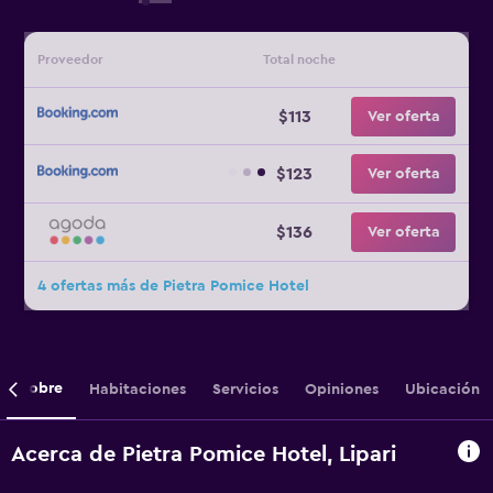
Proveedor
Total noche
$113
Ver oferta
$123
Ver oferta
$136
Ver oferta
4 ofertas más de Pietra Pomice Hotel
Sobre
Habitaciones
Servicios
Opiniones
Ubicación
Acerca de Pietra Pomice Hotel, Lipari