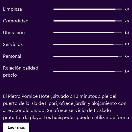
Limpieza
9,0
Comodidad
9,0
Ubicación
8,8
Servicios
8,7
Personal
9,4
Relación calidad-
8,9
precio
El Pietra Pomice Hotel, situado a 10 minutos a pie del
puerto de la isla de Lipari, ofrece jardín y alojamiento con
aire acondicionado. Se ofrece servicio de traslado
gratuito a la playa. Los huéspedes pueden utilizar de forma
gratuita las instalaciones del hotel asociado, situado a 15
Leer más
metros. Estos incluyen una piscina al aire libre y un bar. Las