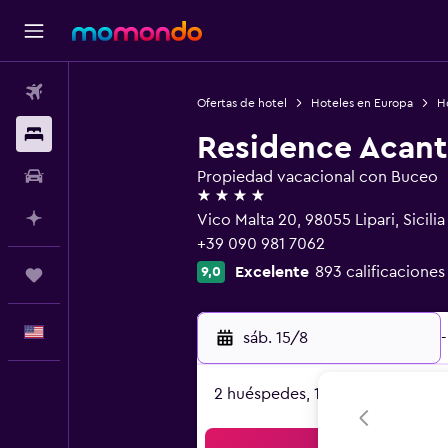
Vuelos
Ofertas de hotel
Hoteles en Europa
Ho
Alojamientos
Residence Acan
Autos
Propiedad vacacional con Buceo
4 estrellas
Planifica con IA
Vico Malta 20, 98055 Lipari, Sicilia
+39 090 981 7062
Excelente
893 calificaciones
9,0
Trips
Español
sáb. 15/8
-
2 huéspedes, 1 habitación