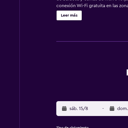
conexión Wi-Fi gratuita en las zon
las islas vecinas. El establecimien
Leer más
grande del archipiélago de las Eol
barco a la isla principal de Sicilia 
sáb. 15/8
-
dom.
Tipo de alojamiento