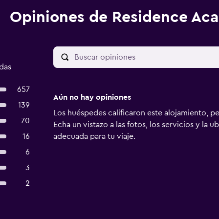
Opiniones de Residence Ac
adas
657
Aún no hay opiniones
139
Los huéspedes calificaron este alojamiento, p
70
Echa un vistazo a las fotos, los servicios y la u
16
adecuada para tu viaje.
6
3
2