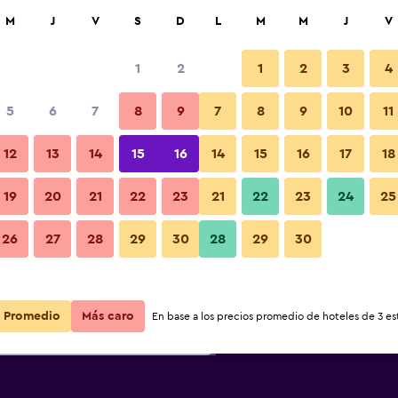
car
M
J
V
S
D
L
M
M
J
V
1
2
1
2
3
4
más barata de precio por noche
5
6
7
8
9
7
8
9
10
11
r
Total noche
12
13
14
15
16
14
15
16
17
18
19
20
21
22
23
21
22
23
24
25
$204
Ver oferta
26
27
28
29
30
28
29
30
$268
Ver oferta
Promedio
Más caro
En base a los precios promedio de hoteles de 3 est
$329
Ver oferta