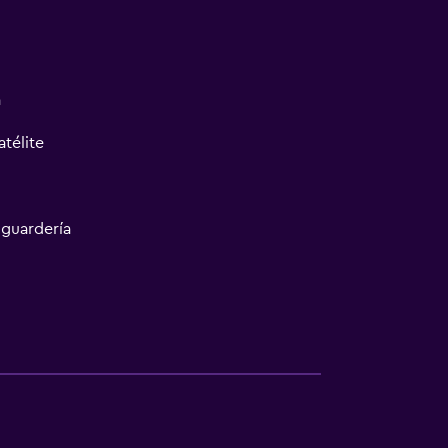
a
atélite
 guardería