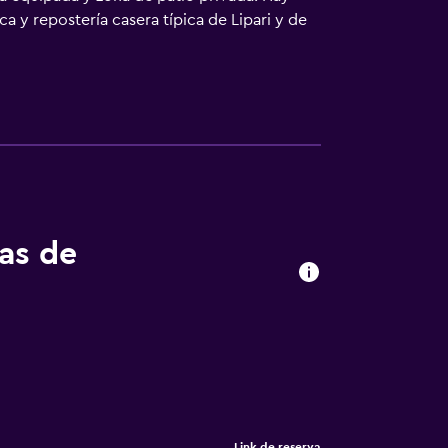
a y repostería casera típica de Lipari y de
tá situado en la isla de Lipari, la más
 Hay un servicio regular de transporte en
tas de
Link de reserva