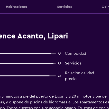
Habitaciones
Servicios
Opin
nce Acanto, Lipari
Comodidad
9,3
Servicios
9,7
Relación calidad-
9,1
precio
 5 minutos a pie del puerto de Lipari y a 20 minutos a pie de 
olias, y dispone de piscina de hidromasaje. Los apartamentos 
ado. Todos cuentan con aire acondicionado, TV, zona de cocin