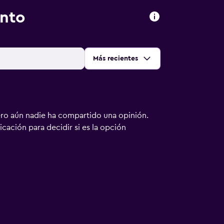
anto
Ordenar por
:
Más recientes
ero aún nadie ha compartido una opinión.
bicación para decidir si es la opción