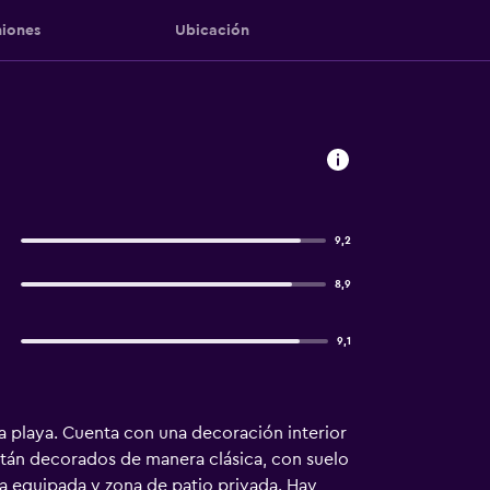
iones
Ubicación
9,2
8,9
9,1
la playa. Cuenta con una decoración interior
están decorados de manera clásica, con suelo
a equipada y zona de patio privada. Hay