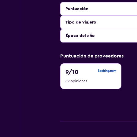
Puntuación
Tipo de viajero
Época del año
Puntuación de proveedores
9
9
/10
de
49 opiniones
10