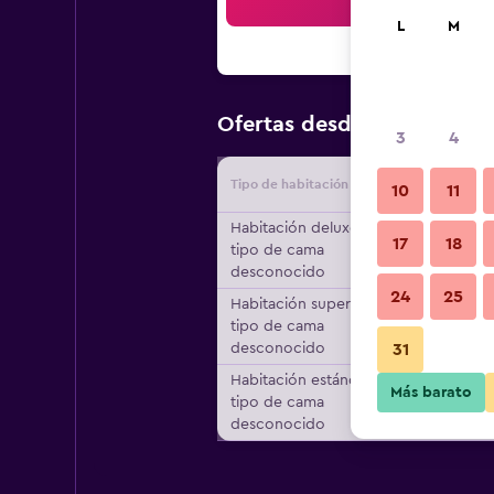
Bus
L
M
$204
Ofertas desde
/
Oferta 
3
4
Tipo de habitación
Proveedo
10
11
Habitación deluxe,
17
18
tipo de cama
desconocido
24
25
Habitación superior,
tipo de cama
desconocido
31
Habitación estándar,
Más barato
tipo de cama
desconocido