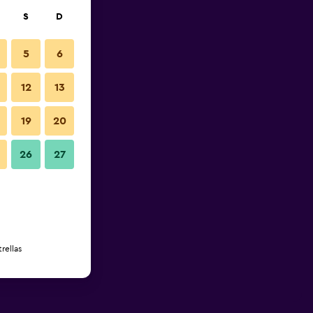
S
D
5
6
12
13
19
20
26
27
rellas