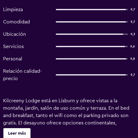
Limpieza
9,7
Comodidad
9,7
Ubicación
9,3
Servicios
9,6
Personal
9,8
Relación calidad-
9,7
precio
Kilcreeny Lodge está en Lisburn y ofrece vistas a la
montaña, jardín, salón de uso común y terraza. En el bed
and breakfast, tanto el wifi como el parking privado son
gratis. El desayuno ofrece opciones continentales,
inglesas/irlandesas o vegetarianas. The Belfast Empire
Leer más
Music Hall está a 21 km del alojamiento, y Centro The