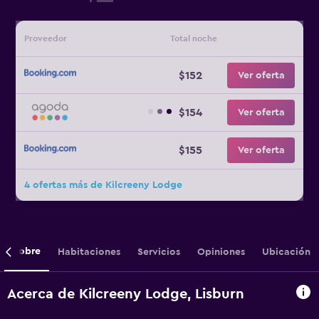
Proveedor
Total noche
$152
Ver oferta
$154
Ver oferta
$155
Ver oferta
4 ofertas más de Kilcreeny Lodge
Sobre
Habitaciones
Servicios
Opiniones
Ubicación
Acerca de Kilcreeny Lodge, Lisburn