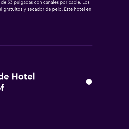
D de 33 pulgadas con canales por cable. Los
 gratuitos y secador de pelo. Este hotel en
as, o hasta 6 dispositivos). Los servicios
egos de cama hipoalergénicos, tabla de
en practicar las actividades de ocio y
que se aplique un recargo).
 de Hotel
f