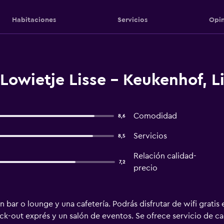
Habitaciones
Servicios
Opin
Lowietje Lisse - Keukenhof, L
Comodidad
8,6
Servicios
8,5
Relación calidad-
7,2
precio
un bar o lounge y una cafetería. Podrás disfrutar de wifi grat
k-out exprés y un salón de eventos. Se ofrece servicio de ca