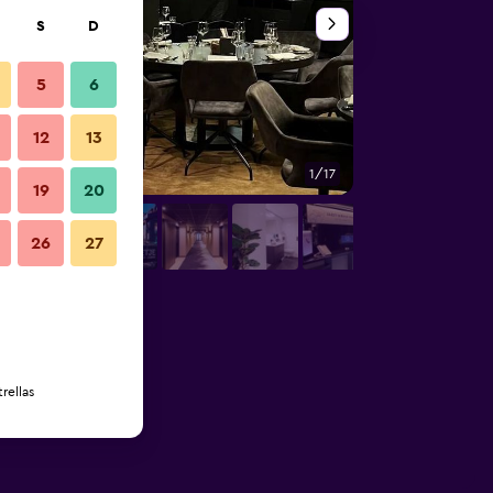
S
D
5
6
12
13
1/17
Otros
19
20
26
27
rellas