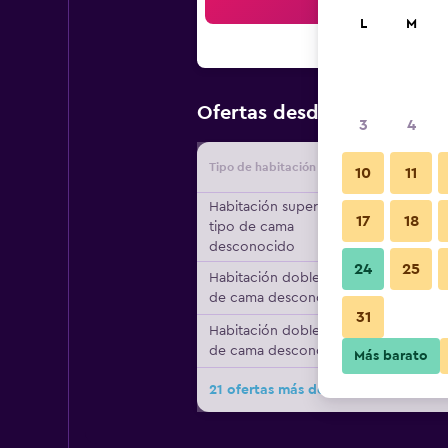
Bus
L
M
$68
Ofertas desde
/
Oferta má
3
4
Tipo de habitación
Proveedo
10
11
Habitación superior,
17
18
tipo de cama
desconocido
24
25
Habitación doble, tipo
de cama desconocido
31
Habitación doble, tipo
de cama desconocido
Más barato
21 ofertas más de Hotel Lowietje Li