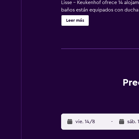
Lisse - Keukenhof ofrece 14 alojam
baños están equipados con ducha co
Lisse ofrece acceso a Internet wifi
Leer más
para las personas de negocios incl
planchar con plancha y cambio de t
esparcimiento que se indican más a
Pre
vie. 14/8
-
sáb. 