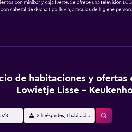
ientos con minibar y caja fuerte. Se ofrece una televisión LC
n cabezal de ducha tipo lluvia, artículos de higiene personal
 gratis con una velocidad de 100 Mbps o más (para 1 o 2 person
uyen periódicos gratuitos y teléfono. Es posible solicitar ju
oallas. Se ofrece servicio de limpieza todos los días. Se pued
bajo en las instalaciones o cerca del alojamiento (es posible 
cio de habitaciones y ofertas
Lowietje Lisse - Keukenho
15/8
2 huéspedes, 1 habitación