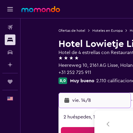
Vuelos
Ofertas de hotel
Hoteles en Europa
Ho
Alojamientos
Hotel Lowietje L
Autos
Hotel de 4 estrellas con Restauran
4 estrellas
Planifica con IA
Heereweg 10, 2161 AG Lisse, Holan
+31 252 725 911
Muy bueno
2.110 calificacion
8,0
Trips
Español
vie. 14/8
-
2 huéspedes, 1 habitación