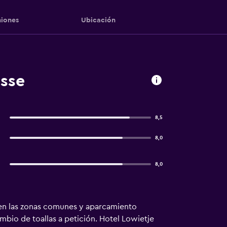
iones
Ubicación
isse
8,5
8,0
8,0
is en las zonas comunes y aparcamiento
mbio de toallas a petición. Hotel Lowietje