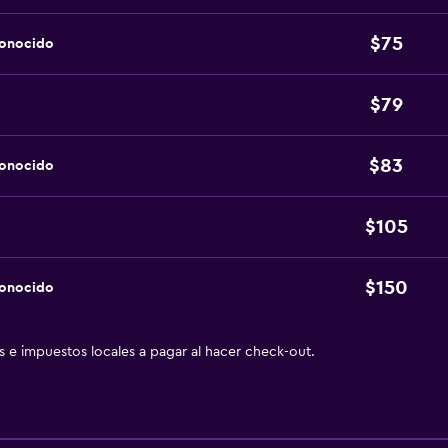
$75
conocido
$79
$83
conocido
$105
$150
conocido
as e impuestos locales a pagar al hacer check-out.