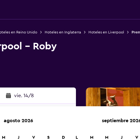
oteles en Reino Unido
Hoteles en Inglaterra
Hoteles en Liverpool
Prem
rpool - Roby
vie. 14/8
agosto 2026
septiembre 202
car
M
J
V
S
D
L
M
M
J
V