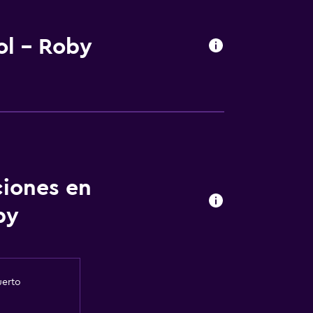
ol - Roby
ciones en
by
uerto