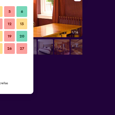
5
6
12
13
1/16
Restaurante
19
20
26
27
rellas