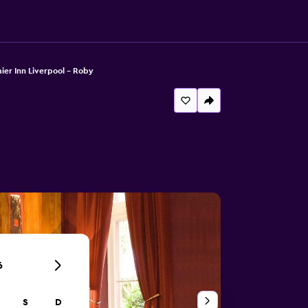
ier Inn Liverpool - Roby
6
S
D