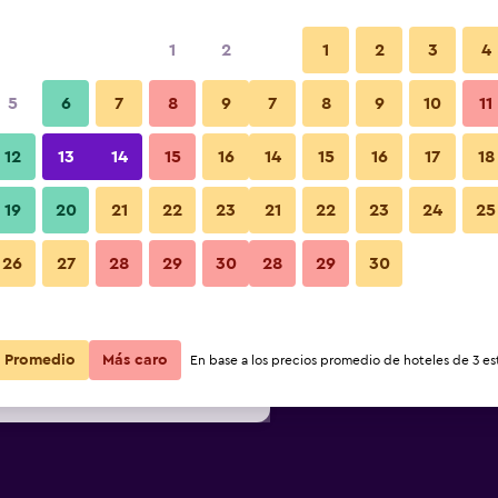
1
2
1
2
3
4
s barata de precio por noche
5
6
7
8
9
7
8
9
10
11
Lounge
r
Total noche
12
13
14
15
16
14
15
16
17
18
19
20
21
22
23
21
22
23
24
25
$69
Ver oferta
Fotos
26
27
28
29
30
28
29
30
$75
Ver oferta
$79
Ver oferta
Promedio
Más caro
En base a los precios promedio de hoteles de 3 est
ool - Roby