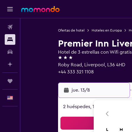
Vuelos
Ofertas de hotel
Hoteles en Europa
H
Alojamientos
Premier Inn Live
Autos
Hotel de 3 estrellas con Wifi gratis
3 estrellas
Planifica con IA
Roby Road, Liverpool, L36 4HD
+44 333 321 1108
Trips
jue. 13/8
-
Español
2 huéspedes, 1 habitación
Bus
L
M