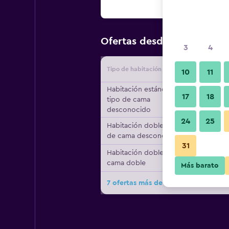
$69
Ofertas desde
/
Oferta má
3
4
Tipo de habitación
Proveedo
10
11
Habitación estándar,
17
18
tipo de cama
desconocido
24
25
Habitación doble, tipo
de cama desconocido
31
Habitación doble, 1
cama doble
Más barato
7 ofertas más de Premier Inn Liverp