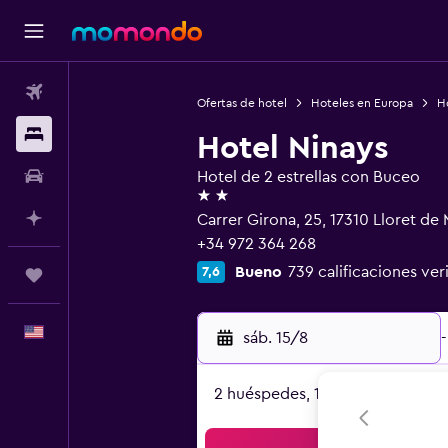
Vuelos
Ofertas de hotel
Hoteles en Europa
H
Alojamientos
Hotel Ninays
Autos
Hotel de 2 estrellas con Buceo
2 estrellas
Planifica con IA
Carrer Girona, 25, 17310 Lloret de 
+34 972 364 268
Bueno
739 calificaciones ver
7,6
Trips
Español
sáb. 15/8
-
2 huéspedes, 1 habitación