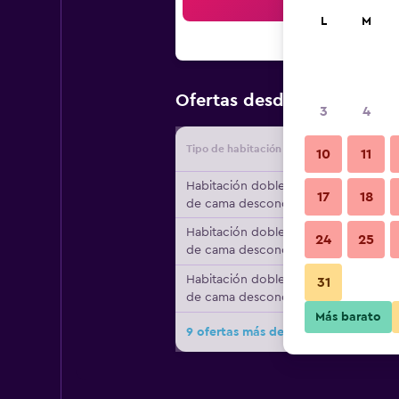
Bus
L
M
$100
Ofertas desde
/
Oferta m
3
4
Tipo de habitación
Proveedo
10
11
Habitación doble, tipo
17
18
de cama desconocido
Habitación doble, tipo
24
25
de cama desconocido
Habitación doble, tipo
31
de cama desconocido
Más barato
9 ofertas más de Hotel Ninays