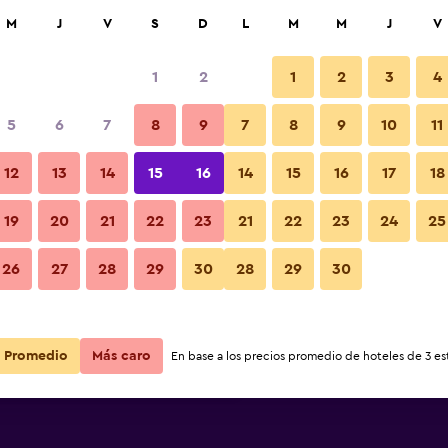
car
M
J
V
S
D
L
M
M
J
V
1
2
1
2
3
4
ás barata de precio por noche
5
6
7
8
9
7
8
9
10
11
r
Total noche
12
13
14
15
16
14
15
16
17
18
$100
Ver oferta
19
20
21
22
23
21
22
23
24
25
26
27
28
29
30
28
29
30
$100
Ver oferta
$105
Ver oferta
Promedio
Más caro
En base a los precios promedio de hoteles de 3 est