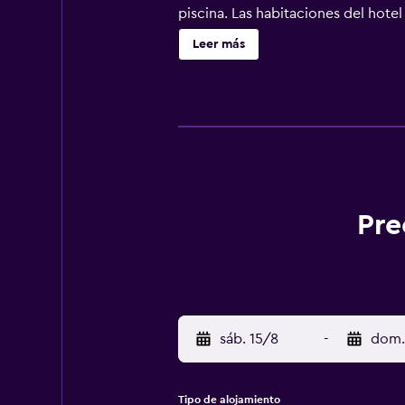
piscina. Las habitaciones del hote
internacionales. La mayoría de las
Leer más
tranquila de Lloret de Mar, a sólo
hotel.
Pre
sáb. 15/8
-
dom.
Tipo de alojamiento