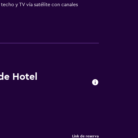
techo y TV vía satélite con canales
uertes. El Ninays está situado en una zona
e autobuses de Lloret se halla a 400 m del
 de Hotel
Link de reserva