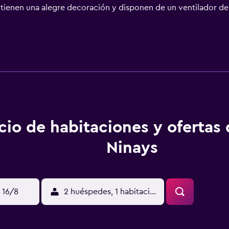
l tienen una alegre decoración y disponen de un ventilador de 
 habitaciones tienen balcón; también pueden alquilarse cajas f
 5 minutos a pie del animado centro de la ciudad. La estación d
cio de habitaciones y ofertas
Ninays
 16/8
2 huéspedes, 1 habitación