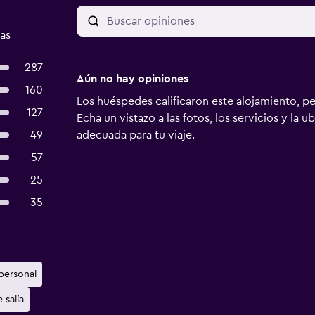
as
287
Aún no hay opiniones
160
Los huéspedes calificaron este alojamiento, p
127
Echa un vistazo a las fotos, los servicios y la u
49
adecuada para tu viaje.
57
25
35
personal
 salía