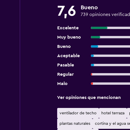
7,6
Bueno
739 opiniones verificad
Excelente
Muy bueno
Bueno
Aceptable
Pasable
Regular
Malo
Ver opiniones que mencionan
ventilador de techo
hotel terraza
plantas naturales
cortina y el agua se