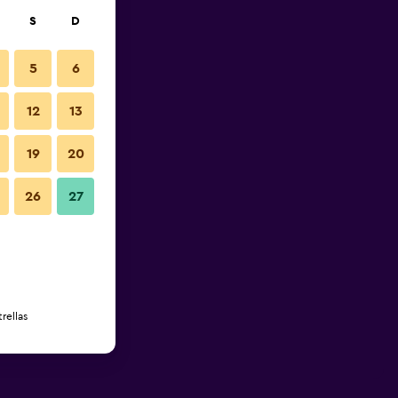
S
D
5
6
12
13
19
20
26
27
rellas