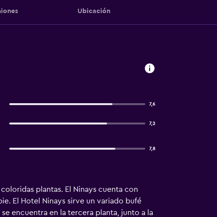
iones
Ubicación
7,6
7,2
7,8
e coloridas plantas. El Ninays cuenta con
ie. El Hotel Ninays sirve un variado bufé
se encuentra en la tercera planta, junto a la