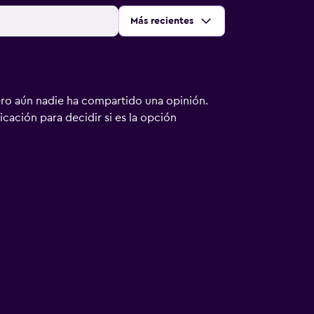
Ordenar por
:
Más recientes
ero aún nadie ha compartido una opinión.
bicación para decidir si es la opción