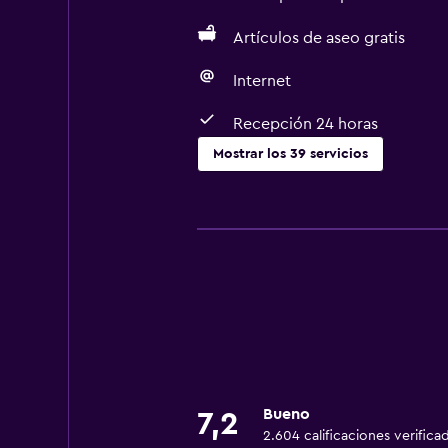
Artículos de aseo gratis
Internet
Recepción 24 horas
Mostrar los 39 servicios
Servicios básicos
Wifi gratis
Wifi disponible en todas las instal
Internet
Gel de ducha
Ropa de cama
Toallas
Bueno
7,2
Ventilador
2.604 calificaciones verifica