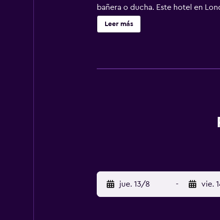
bañera o ducha. Este hotel en Londr
solicitar tabla de planchar con pla
Leer más
jue. 13/8
-
vie. 