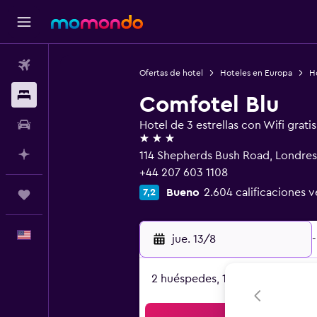
Vuelos
Ofertas de hotel
Hoteles en Europa
H
Alojamientos
Comfotel Blu
Autos
Hotel de 3 estrellas con Wifi gratis
3 estrellas
Planifica con IA
114 Shepherds Bush Road, Londre
+44 207 603 1108
Bueno
2.604 calificaciones v
7,2
Trips
Español
jue. 13/8
-
2 huéspedes, 1 habitación