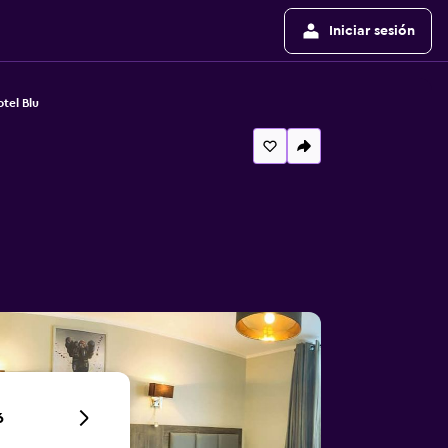
Iniciar sesión
tel Blu
6