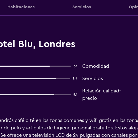
Habitaciones
Servicios
Opin
tel Blu, Londres
Comodidad
7,6
Servicios
8,4
Relación calidad-
8,1
precio
ndrás café o té en las zonas comunes y wifi gratis en las zo
 de pelo y artículos de higiene personal gratuitos. Estos al
 Se ofrece una televisión LCD de 24 pulgadas con canales por