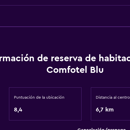
onal)
ormación de reserva de habita
Comfotel Blu
Servicios y facilidades
Servicio de despertador
Instalaciones para reuni
Puntuación de la ubicación
Distancia al centro
Recepción 24 horas
8,4
6,7 km
Acceso con tarjeta
Sistema de entretenimi