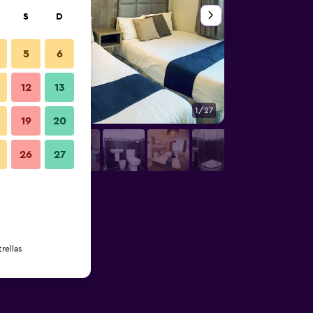
S
D
5
6
12
13
1/27
Otros
19
20
26
27
rellas