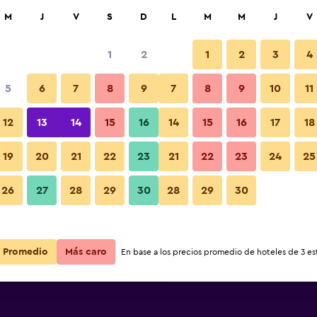
car
M
J
V
S
D
L
M
M
J
V
1
2
1
2
3
4
s barata de precio por noche
5
6
7
8
9
7
8
9
10
11
Otros
r
Total noche
12
13
14
15
16
14
15
16
17
18
$63
Ver oferta
19
20
21
22
23
21
22
23
24
25
Fotos
26
27
28
29
30
28
29
30
$86
Ver oferta
$88
Ver oferta
Promedio
Más caro
En base a los precios promedio de hoteles de 3 est