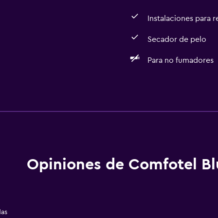
Instalaciones para 
Secador de pelo
Para no fumadores
Baño
Secador de pelo
aciones
Aseo
Papel higiénico
Ducha
Opiniones de Comfotel Bl
Baño privado
das