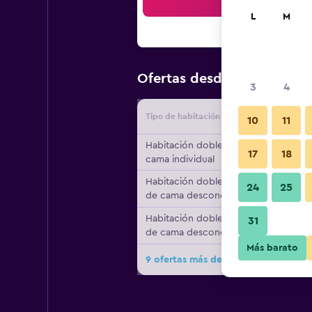
Bus
L
M
$63
Ofertas desde
/
Oferta má
3
4
Tipo de habitación
Proveedo
10
11
Habitación doble, 1
17
18
cama individual
Habitación doble, tipo
24
25
de cama desconocido
Habitación doble, tipo
31
de cama desconocido
Más barato
9 ofertas más de Comfotel Blu