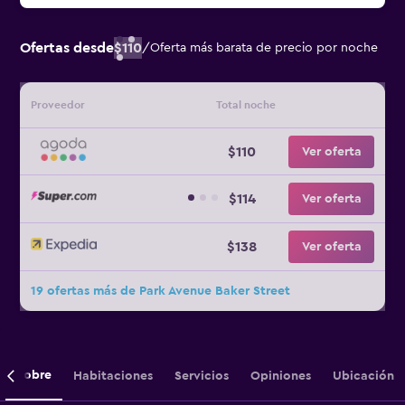
Ofertas desde
$110
/
Oferta más barata de precio por noche
Proveedor
Total noche
$110
Ver oferta
$114
Ver oferta
$138
Ver oferta
19 ofertas más de Park Avenue Baker Street
Sobre
Habitaciones
Servicios
Opiniones
Ubicación