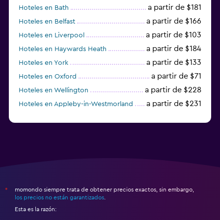
a partir de $181
Hoteles en Bath
a partir de $166
Hoteles en Belfast
a partir de $103
Hoteles en Liverpool
a partir de $184
Hoteles en Haywards Heath
a partir de $133
Hoteles en York
a partir de $71
Hoteles en Oxford
a partir de $228
Hoteles en Wellington
a partir de $231
Hoteles en Appleby-in-Westmorland
a partir de $69
Hoteles en Mánchester
momondo siempre trata de obtener precios exactos, sin embargo,
*
los precios no están garantizados
.
Esta es la razón: