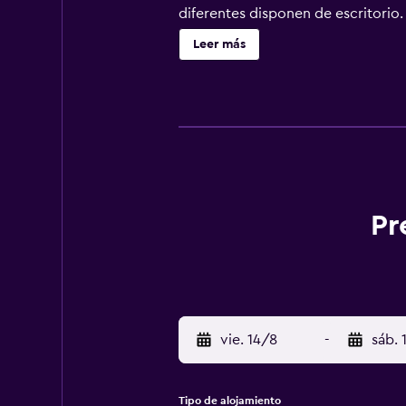
diferentes disponen de escritorio.
habitaciones. Los baños están equi
Leer más
pelo. Los huéspedes pueden navegar
de agua gratuita y cortinas opacas
nocturno de descubierta y servicio
Pr
vie. 14/8
-
sáb. 
Tipo de alojamiento