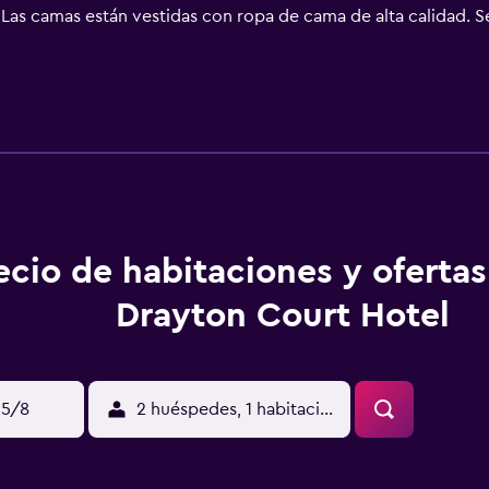
 Las camas están vestidas con ropa de cama de alta calidad. S
pados con ducha con cabezal de ducha tipo lluvia, artículos 
 por la web gracias a nuestro acceso a Internet wifi gratis.
. Es posible solicitar juegos de cama hipoalergénicos y tabla 
 de limpieza todos los días.
ecio de habitaciones y oferta
Drayton Court Hotel
15/8
2 huéspedes, 1 habitación