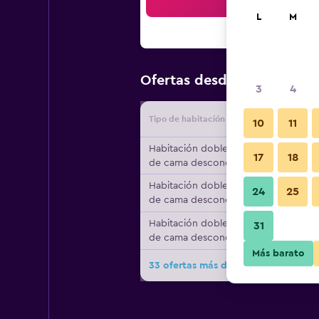
Bus
L
M
$118
Ofertas desde
/
Oferta má
3
4
Tipo de habitación
Proveedo
10
11
Habitación doble, tipo
17
18
de cama desconocido
Habitación doble, tipo
24
25
de cama desconocido
Habitación doble, tipo
31
de cama desconocido
Más barato
33 ofertas más de The Drayton Cour