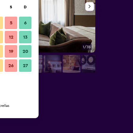
S
D
5
6
12
13
1/35
Sala de estar
19
20
26
27
rellas