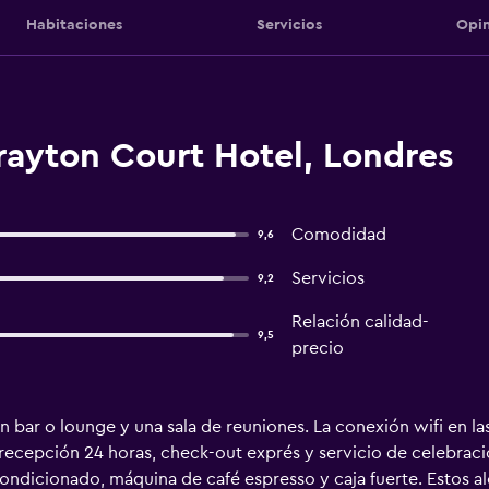
Habitaciones
Servicios
Opin
rayton Court Hotel, Londres
Comodidad
9,6
Servicios
9,2
Relación calidad-
9,5
precio
un bar o lounge y una sala de reuniones. La conexión wifi en l
e recepción 24 horas, check-out exprés y servicio de celebrac
condicionado, máquina de café espresso y caja fuerte. Estos a