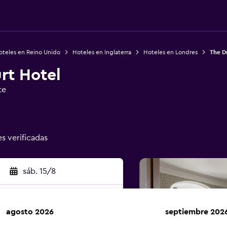
oteles en Reino Unido
Hoteles en Inglaterra
Hoteles en Londres
The D
rt Hotel
te
es verificadas
sáb. 15/8
agosto 2026
septiembre 202