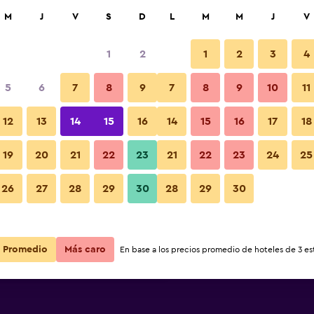
car
M
J
V
S
D
L
M
M
J
V
1
2
1
2
3
4
s barata de precio por noche
5
6
7
8
9
7
8
9
10
11
Sala de estar
r
Total noche
12
13
14
15
16
14
15
16
17
18
$118
Ver oferta
19
20
21
22
23
21
22
23
24
25
Fotos
26
27
28
29
30
28
29
30
$130
Ver oferta
$135
Ver oferta
Promedio
Más caro
En base a los precios promedio de hoteles de 3 est
t Hotel