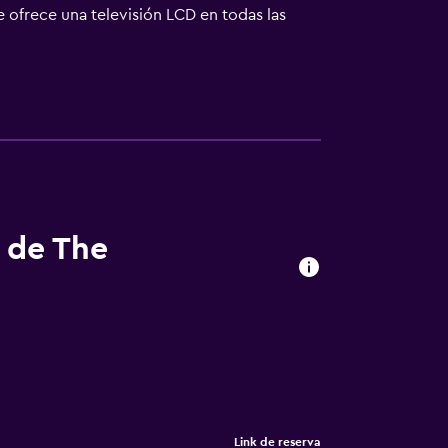
e ofrece una televisión LCD en todas las
de higiene personal gratuitos y secador de
 Las habitaciones también incluyen botella
de planchar con plancha. Se ofrece servicio
s de The
Link de reserva