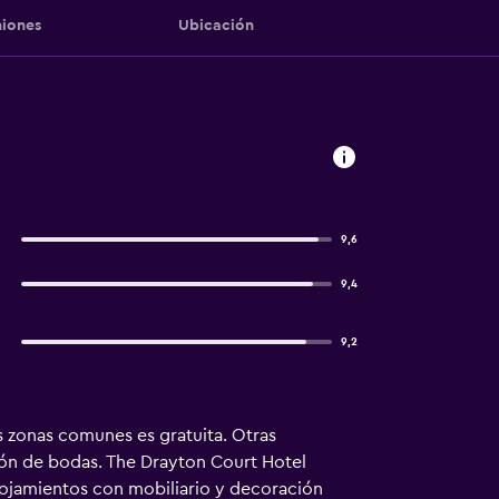
iones
Ubicación
9,6
9,4
9,2
as zonas comunes es gratuita. Otras
ión de bodas. The Drayton Court Hotel
lojamientos con mobiliario y decoración