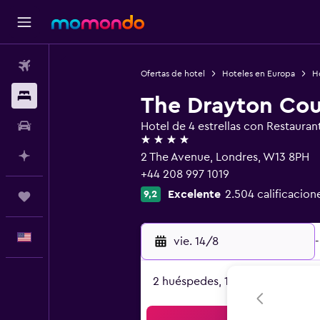
Vuelos
Ofertas de hotel
Hoteles en Europa
H
Alojamientos
The Drayton Cou
Autos
Hotel de 4 estrellas con Restauran
4 estrellas
Planifica con IA
2 The Avenue, Londres, W13 8PH
+44 208 997 1019
Excelente
2.504 calificacion
9,2
Trips
Español
vie. 14/8
-
2 huéspedes, 1 habitación