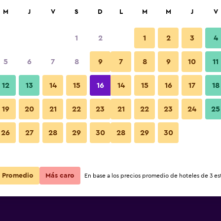
car
M
J
V
S
D
L
M
M
J
V
1
2
1
2
3
4
s barata de precio por noche
5
6
7
8
9
7
8
9
10
11
Servicio de la habitación
r
Total noche
12
13
14
15
16
14
15
16
17
18
$62
Ver oferta
19
20
21
22
23
21
22
23
24
25
Fotos
26
27
28
29
30
28
29
30
$70
Ver oferta
$77
Ver oferta
Promedio
Más caro
En base a los precios promedio de hoteles de 3 est
 Amiens