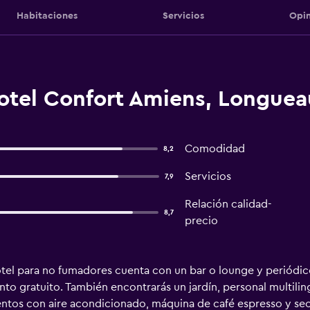
Habitaciones
Servicios
Opin
Hotel Confort Amiens, Longuea
Comodidad
8,2
Servicios
7,9
Relación calidad-
8,7
precio
el para no fumadores cuenta con un bar o lounge y periódicos 
o gratuito. También encontrarás un jardín, personal multiling
ntos con aire acondicionado, máquina de café espresso y sec