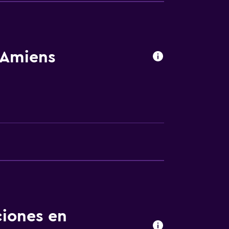
nta baja
rsonas en silla de ruedas
 consulta (pueden aplicar cargos extra)
 Amiens
le
apoyo
ibles por escaleras
ciones en