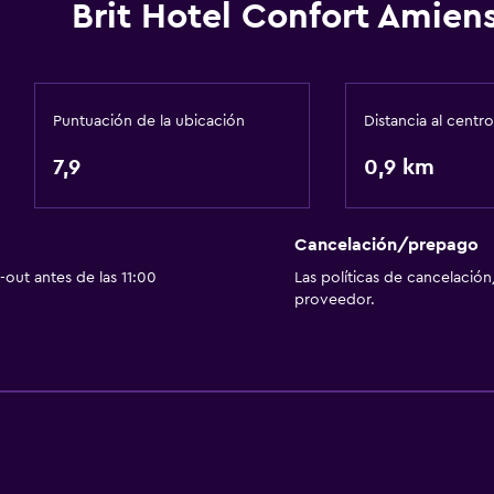
Brit Hotel Confort Amien
Almuerzos para llevar
Menús para dietas especi
Restaurante
Puntuación de la ubicación
Distancia al centro
Bar/lounge
7,9
0,9 km
Desayuno en la habitaci
La comida se puede entr
Cancelación/prepago
Salud y seguridad
out antes de las 11:00
Las políticas de cancelación
proveedor.
Limpieza diaria
Botiquín de primeros aux
tadas
Cámaras CCTV en zonas
Cámaras CCTV en el exte
Seguridad las 24 horas