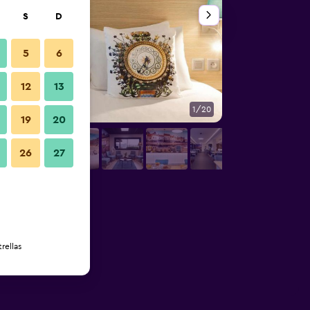
S
D
5
6
12
13
1/20
Buffet
19
20
26
27
rellas