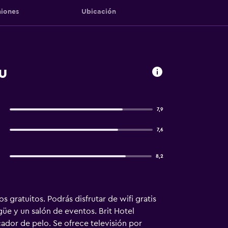
iones
Ubicación
u
7,9
7,6
8,2
gratuitos. Podrás disfrutar de wifi gratis
üe y un salón de eventos. Brit Hotel
ador de pelo. Se ofrece televisión por