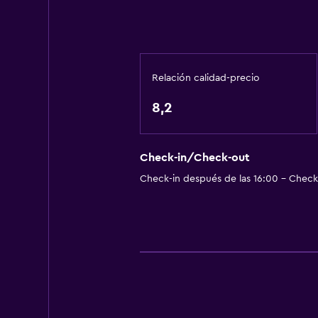
Ducha
Inodoro con cisterna alta
Secador de pelo
Relación calidad-precio
Aseo
8,2
Papel higiénico
Baño privado
Check-in/Check-out
General
Check-in después de las 16:00 - Check-
Habitaciones familiares
Piso de parquet o madera noble
Posibilidad de habitaciones conec
Habitaciones insonorizadas
Alfombrado