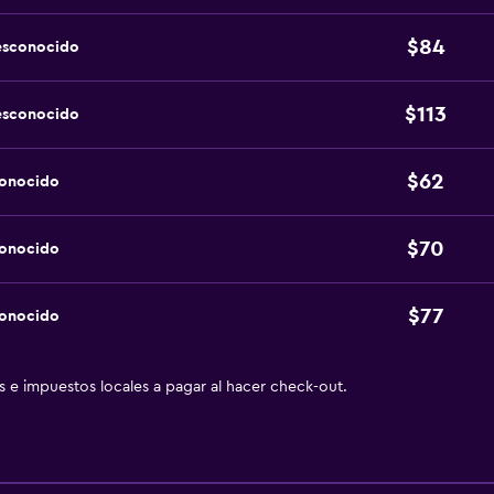
$84
esconocido
$113
esconocido
$62
conocido
$70
conocido
$77
conocido
as e impuestos locales a pagar al hacer check-out.