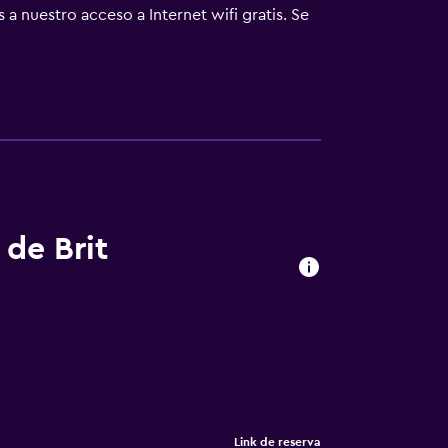
 nuestro acceso a Internet wifi gratis. Se
imiento que se indican más abajo en las
 de Brit
Link de reserva