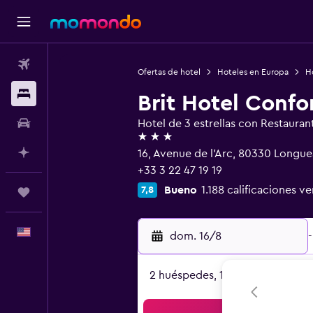
Vuelos
Ofertas de hotel
Hoteles en Europa
Ho
Alojamientos
Brit Hotel Confo
Autos
Hotel de 3 estrellas con Restauran
3 estrellas
Planifica con IA
16, Avenue de l'Arc, 80330 Long
+33 3 22 47 19 19
Bueno
1.188 calificaciones ve
7,8
Trips
Español
dom. 16/8
-
2 huéspedes, 1 habitación