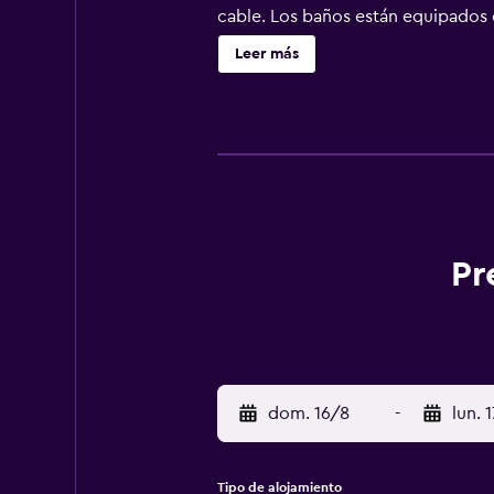
cable. Los baños están equipados 
ofrece servicio de limpieza todos 
Leer más
instalaciones o cerca del alojamie
Pr
dom. 16/8
-
lun. 
Tipo de alojamiento