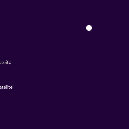
atuito
a
atélite
ión