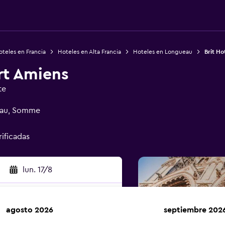
teles en Francia
Hoteles en Alta Francia
Hoteles en Longueau
Brit Ho
rt Amiens
te
ueau, Somme
rificadas
lun. 17/8
agosto 2026
septiembre 202