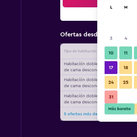
Bus
L
M
$62
Ofertas desde
/
Oferta má
3
4
Tipo de habitación
Proveedo
10
11
Habitación doble, tipo
17
18
de cama desconocido
Habitación doble, tipo
24
25
de cama desconocido
Habitación doble, tipo
31
de cama desconocido
Más barato
5 ofertas más de Brit Hotel Confort