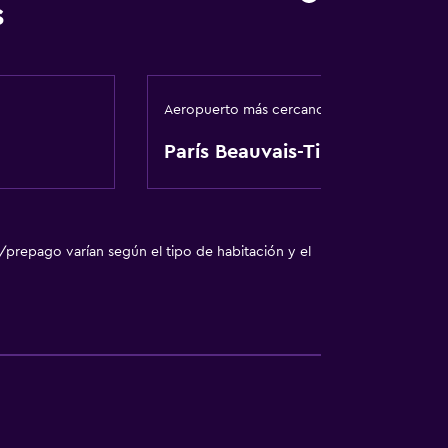
s
ales (bajo petición)
Aeropuerto más cercano
París Beauvais-Tillé
ón
egar en el alojamiento
/prepago varían según el tipo de habitación y el
ilios
 comunes
rior