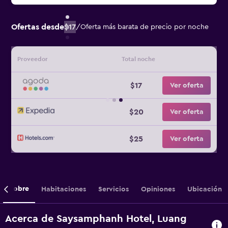
Ofertas desde
$17
/
Oferta más barata de precio por noche
Proveedor
Total noche
$17
Ver oferta
$20
Ver oferta
$25
Ver oferta
Sobre
Habitaciones
Servicios
Opiniones
Ubicación
Acerca de Saysamphanh Hotel, Luang