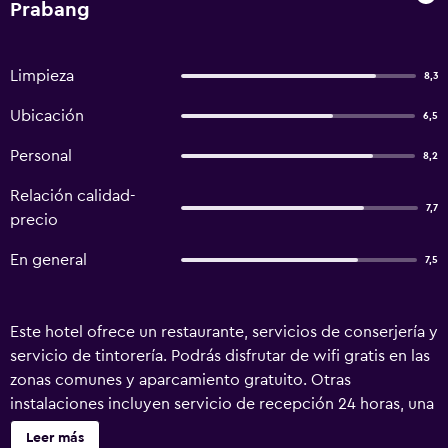
Prabang
Limpieza
8,3
Ubicación
6,5
Personal
8,2
Relación calidad-
7,7
precio
En general
7,5
Este hotel ofrece un restaurante, servicios de conserjería y
servicio de tintorería. Podrás disfrutar de wifi gratis en las
zonas comunes y aparcamiento gratuito. Otras
instalaciones incluyen servicio de recepción 24 horas, una
sala de ordenadores y asistencia turística y para la compra
Leer más