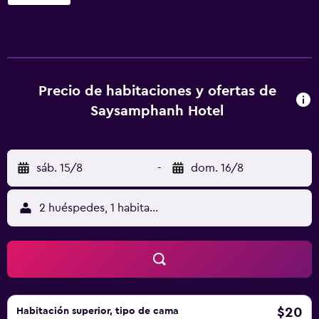
de entradas. Saysamphanh Hotel ofrece 31 alojamientos
con aire acondicionado, zapatillas y artículos de higiene
personal gratuitos. Se ofrece una televisión LCD de 21
pulgadas con canales por cable. Los baños están
equipados con ducha. Este hotel en Luang Prabang ofrece
acceso a Internet wifi gratis. Los servicios para las
Precio de habitaciones y ofertas de
personas de negocios incluyen escritorio y teléfono. Se
Saysamphanh Hotel
ofrece servicio de limpieza todos los días y es posible
solicitar masajes en la habitación.
sáb. 15/8
-
dom. 16/8
2 huéspedes, 1 habitación
$20
Habitación superior, tipo de cama