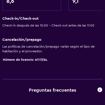
8,6
9,1
Ducha
Baño privado
Check-in/Check-out
General
Check-in después de las 15:00 - Check-out antes de las 11:00
Vista a una calle tranquila
Cancelación/prepago
Teléfono
Las políticas de cancelación/prepago varían según el tipo de
Piso de parquet o madera noble
habitación y el proveedor.
Número de licencia: 41117/AL
Estacionamiento y transporte
Estacionamiento en la calle
Estacionamiento gratuito
Sistema de entretenimiento
Preguntas frecuentes
Sala de estar/TV compartida
TV