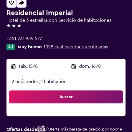
Residencial Imperial
Hotel de 3 estrellas con Servicio de habitaciones
3 estrellas
+351 231 939 577
Muy bueno
1.128 calificaciones verificadas
8,1
sáb. 15/8
-
dom. 16/8
2 huéspedes, 1 habitación
Buscar
Ofertas desde
$58
/
Oferta más barata de precio por noche