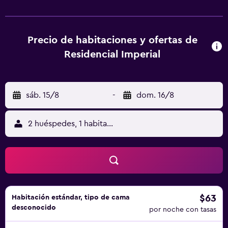
escritorio y TV. En Residencial Imperial, cada habitación
cuenta con aire acondicionado y baño privado. Centro
Termal de Curia está a 12 km del alojamiento, y Estación de
tren de Coímbra-A está a 24 km. El aeropuerto
Precio de habitaciones y ofertas de
(Aeropuerto de Viseu) está a 77 km.
Residencial Imperial
sáb. 15/8
-
dom. 16/8
2 huéspedes, 1 habitación
$63
Habitación estándar, tipo de cama
desconocido
por noche con tasas