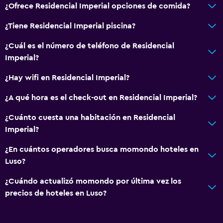
¿Ofrece Residencial Imperial opciones de comida?
¿Tiene Residencial Imperial piscina?
Accesibilidad y adecuación
Para no fumadores
¿Cuál es el número de teléfono de Residencial
Imperial?
Plantas superiores accesibles por escaleras
¿Hay wifi en Residencial Imperial?
Aire libre
¿A qué hora es el check-out en Residencial Imperial?
Terraza
¿Cuánto cuesta una habitación en Residencial
Terraza/patio
Imperial?
Servicios y facilidades
¿En cuántos operadores busca momondo hoteles en
Luso?
Botella de agua
Servicio de habitaciones
¿Cuándo actualizó momondo por última vez los
precios de hoteles en Luso?
Habitación
Armario o clóset