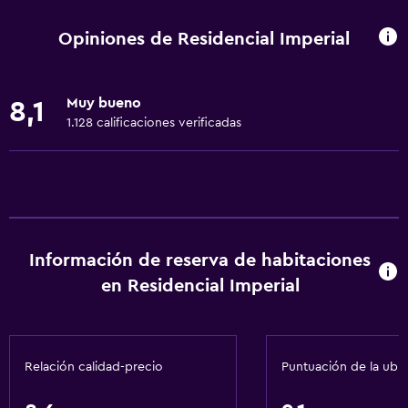
Wifi disponible en todas las instalaciones
Opiniones de Residencial Imperial
Internet
Gel de ducha
Muy bueno
8,1
Toallas
1.128 calificaciones verificadas
Aire acondicionado
Artículos de aseo gratis
Champú
Alarma de humo
Información de reserva de habitaciones
Calefacción
en Residencial Imperial
Baño
Tina de baño
Relación calidad-precio
Puntuación de la ubi
Aseo
Papel higiénico