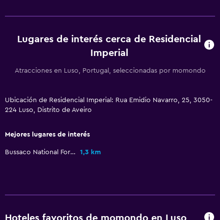
Zona de trabajo
Lugares de interés cerca de Residencial
Escritorio
Imperial
Comedor
Atracciones en Luso, Portugal, seleccionadas por momondo
La comida se puede entregar en el alojamiento
Ubicación de Residencial Imperial: Rua Emidio Navarro, 25, 3050-
224 Luso, Distrito de Aveiro
Salud y seguridad
Botiquín de primeros auxilios
Mejores lugares de interés
Bussaco National Forest
1,3 km
Hoteles favoritos de momondo en Luso