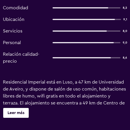
Comodidad
8,2
Ubicación
9,1
Servicios
8,0
Personal
9,0
Relación calidad-
8,6
precio
Residencial Imperial está en Luso, a 47 km de Universidad
de Aveiro, y dispone de salón de uso común, habitaciones
libres de humo, wifi gratis en todo el alojamiento y
terraza. El alojamiento se encuentra a 49 km de Centro de
congresos de Aveiro, a 8 km de Palacio de Bussaco y a 12
Leer más
km de Termas de Vale da Mó. Las habitaciones cuentan
con balcón. En el hostal o pensión, las habitaciones tienen