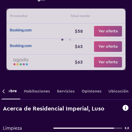
Proveedor
Total noche
$58
Ver oferta
$63
Ver oferta
$63
Ver oferta
Sobre
Habitaciones
Servicios
Opiniones
Ubicación
Acerca de Residencial Imperial, Luso
Limpieza
8,8