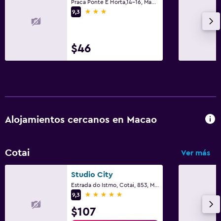
Praca Ponte E Horta,14-16, Macao
3 estrellas
9,3
$46
Alojamientos cercanos en Macao
Cotai
Ver más
Studio City
Estrada do Istmo, Cotai, 853, Macao
5 estrellas
9,3
$107