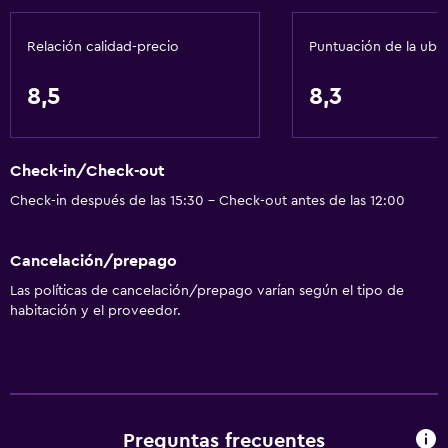
Accesibilidad y adecuación
Relación calidad-precio
Puntuación de la ubi
Para no fumadores
8,5
8,3
Habitaciones para no fumadores disponibles
Accesibilidad
Check-in/Check-out
General
Check-in después de las 15:30 - Check-out antes de las 12:00
Habitaciones familiares
Casilleros
Cancelación/prepago
Espacio de almacenamiento
Las políticas de cancelación/prepago varían según el tipo de
habitación y el proveedor.
Salud y seguridad
Limpieza diaria
Seguridad las 24 horas
Botiquín de primeros auxilios
Preguntas frecuentes