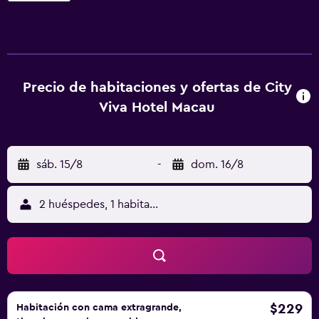
juegos infantil. Ruinas de la Catedral de San Pablo está a 1,7
km del alojamiento, y Plaza Lilau está a 2,4 km. El
aeropuerto (Macau Ferry Heliport) está a 2 km.
Precio de habitaciones y ofertas de City
Viva Hotel Macau
sáb. 15/8
-
dom. 16/8
2 huéspedes, 1 habitación
$229
Habitación con cama extragrande,