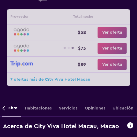
Proveedor
Total noche
$58
Ver oferta
$73
Ver oferta
$89
Ver oferta
7 ofertas más de City Viva Hotel Macau
Sobre
Habitaciones
Servicios
Opiniones
Ubicación
Acerca de City Viva Hotel Macau, Macao