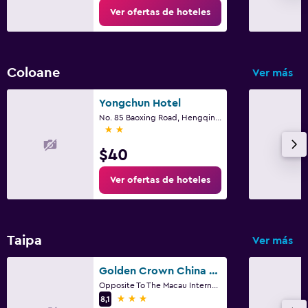
Ver ofertas de hoteles
Coloane
Ver más
Yongchun Hotel
No. 85 Baoxing Road, Hengqin Town, Zhuhai
2 estrellas
$40
Ver ofertas de hoteles
Taipa
Ver más
Golden Crown China Hotel
Opposite To The Macau International, Macao
3 estrellas
8,1