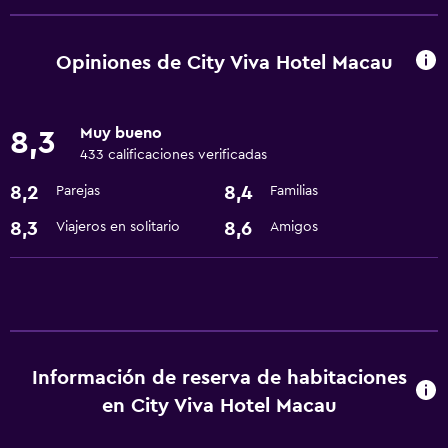
Cajero automático/banco
Check-out exprés
Opiniones de City Viva Hotel Macau
Servicio de conserjería
Caja fuerte
Muy bueno
8,3
Cambio de divisas
433 calificaciones verificadas
Check-in/check-out privado
8,2
8,4
Parejas
Familias
Recepción 24 horas
8,3
8,6
Viajeros en solitario
Amigos
Habitaciones para fumadores disponibles
Ideal para familias
Comidas para niños
Club infantil
Información de reserva de habitaciones
Parque infantil
en City Viva Hotel Macau
Piscina (para niños)