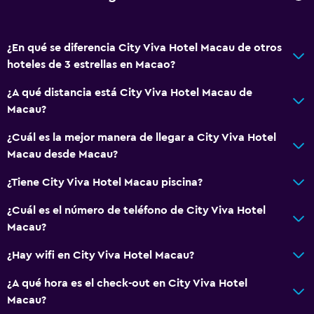
Servicios básicos
¿En qué se diferencia City Viva Hotel Macau de otros
Wifi gratis
hoteles de 3 estrellas en Macao?
Wifi disponible en todas las instalaciones
¿A qué distancia está City Viva Hotel Macau de
Extinguidor
Macau?
Lavandería
¿Cuál es la mejor manera de llegar a City Viva Hotel
Macau desde Macau?
Lavandería
Servicios de lavandería/tintorería
¿Tiene City Viva Hotel Macau piscina?
¿Cuál es el número de teléfono de City Viva Hotel
Piscina y spa
Macau?
Spa
¿Hay wifi en City Viva Hotel Macau?
Estacionamiento y transporte
¿A qué hora es el check-out en City Viva Hotel
Macau?
Servicio de traslado