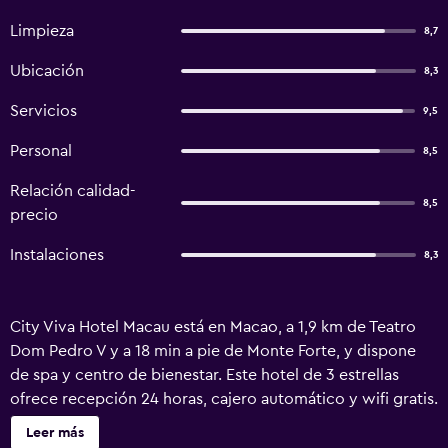
Limpieza
8,7
Ubicación
8,3
Servicios
9,5
Personal
8,5
Relación calidad-
8,5
precio
Instalaciones
8,3
City Viva Hotel Macau está en Macao, a 1,9 km de Teatro
Dom Pedro V y a 18 min a pie de Monte Forte, y dispone
de spa y centro de bienestar. Este hotel de 3 estrellas
ofrece recepción 24 horas, cajero automático y wifi gratis.
El alojamiento está a 1,8 km de Plaza del Senado y a 500
Leer más
metros del centro de la ciudad. El hotel ofrece zona de