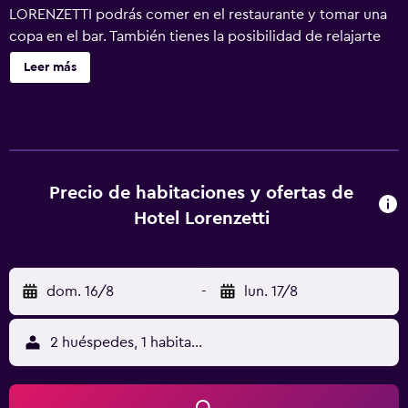
LORENZETTI podrás comer en el restaurante y tomar una
copa en el bar. También tienes la posibilidad de relajarte
con una piscina cubierta y un spa. HOTEL LORENZETTI
Leer más
ofrece 48 alojamientos, con acceso por pasillos exteriores
y minibar y caja fuerte. Las habitaciones disponen de
balcón. Las camas están vestidas con ropa de cama de alta
calidad. Se ofrece televisión por satélite. Los baños están
dotados de albornoces, zapatillas, bidé y artículos de
higiene personal gratuitos. Este hotel en Pinzolo ofrece
Precio de habitaciones y ofertas de
acceso a Internet wifi gratis. Los servicios para las
Hotel Lorenzetti
personas de negocios incluyen escritorio y teléfono. Las
habitaciones también incluyen botella de agua gratuita y
secador de pelo. Se ofrece servicio nocturno de
dom. 16/8
-
lun. 17/8
descubierta y servicio de limpieza todos los días. Este
hotel dispone de una pista de tenis cubierta y centro de
bienestar. En el alojamiento hay piscina cubierta y piscina
2 huéspedes, 1 habitación
infantil. Otros servicios de ocio y esparcimiento incluyen
sauna y gimnasio. Se pueden practicar las actividades de