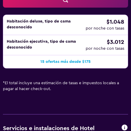
ocio y esparcimiento que se indican más abajo en las
instalaciones o cerca del alojamiento (es posible que se
aplique un recargo).
$1.048
Habitación deluxe, tipo de cama
desconocido
por noche con tasas
$3.012
Habitación ejecutiva, tipo de cama
desconocido
por noche con tasas
15 ofertas más desde $175
*
El total incluye una estimación de tasas e impuestos locales a
pagar al hacer check-out.
Servicios e instalaciones de Hotel