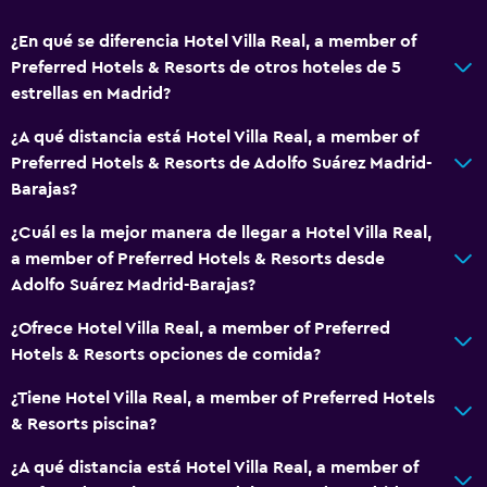
Extinguidor
¿En qué se diferencia Hotel Villa Real, a member of
Artículos de aseo gratis
Preferred Hotels & Resorts de otros hoteles de 5
Alarma de humo
estrellas en Madrid?
Calefacción
¿A qué distancia está Hotel Villa Real, a member of
Aire acondicionado
Preferred Hotels & Resorts de Adolfo Suárez Madrid-
Barajas?
Baño
¿Cuál es la mejor manera de llegar a Hotel Villa Real,
Ducha
a member of Preferred Hotels & Resorts desde
Adolfo Suárez Madrid-Barajas?
Tina de baño
Bañera de hidromasaje
¿Ofrece Hotel Villa Real, a member of Preferred
Hotels & Resorts opciones de comida?
Secador de pelo
Aseo
¿Tiene Hotel Villa Real, a member of Preferred Hotels
& Resorts piscina?
Albornoz
Baño privado
¿A qué distancia está Hotel Villa Real, a member of