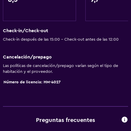
Vista al patio interior
Sofá
Habitaciones insonorizadas
Check-in/Check-out
Insonorización
Check-in después de las 15:00 - Check-out antes de las 12:00
Teléfono
Vista a la ciudad
Cancelación/prepago
Espacio de almacenamiento
Las políticas de cancelación/prepago varían según el tipo de
habitación y el proveedor.
Servicios básicos
Número de licencia: HM-4027
Wifi gratis
Wifi disponible en todas las instalaciones
Internet
Ropa de cama
Preguntas frecuentes
Toallas