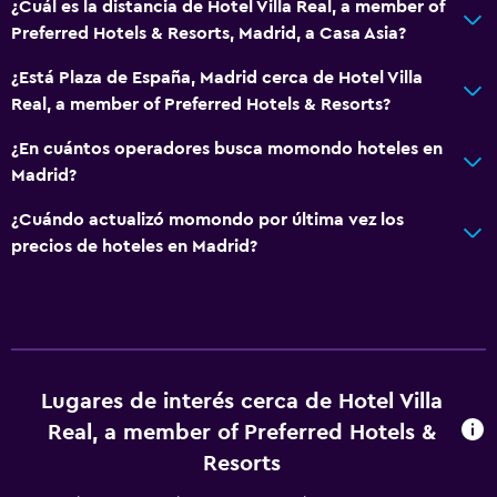
¿Cuál es la distancia de Hotel Villa Real, a member of
Cafetera
Preferred Hotels & Resorts, Madrid, a Casa Asia?
¿Está Plaza de España, Madrid cerca de Hotel Villa
Salud y seguridad
Real, a member of Preferred Hotels & Resorts?
Limpieza diaria
¿En cuántos operadores busca momondo hoteles en
Botiquín de primeros auxilios
Madrid?
Cámaras CCTV en zonas comunes
¿Cuándo actualizó momondo por última vez los
Cámaras CCTV en el exterior
precios de hoteles en Madrid?
Seguridad las 24 horas
Estacionamiento y transporte
Carga de vehículos eléctricos
Lugares de interés cerca de Hotel Villa
Estacionamiento
Real, a member of Preferred Hotels &
Estacionamiento privado
Resorts