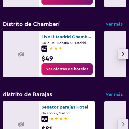
Gimnasio
Gimnasio
Distrito de Chamberí
Ver más
Live It Madrid Chamberi
Calle De Luchana 38, Madrid
3 estrellas
6,7
$49
Ver ofertas de hoteles
distrito de Barajas
Ver más
Senator Barajas Hotel
Galeon 27, Madrid
4 estrellas
8,0
$81