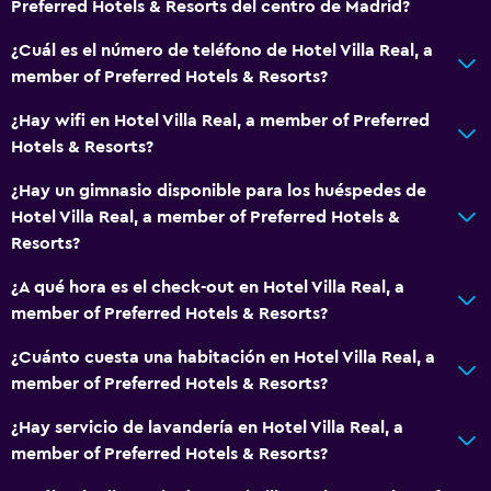
Preferred Hotels & Resorts del centro de Madrid?
Piscina y spa
¿Cuál es el número de teléfono de Hotel Villa Real, a
Piscina en la terraza
member of Preferred Hotels & Resorts?
Bar en la piscina
¿Hay wifi en Hotel Villa Real, a member of Preferred
Spa
Hotels & Resorts?
Piscina al aire libre
¿Hay un gimnasio disponible para los huéspedes de
Piscina pequeña
Hotel Villa Real, a member of Preferred Hotels &
Resorts?
Piscina con vista
¿A qué hora es el check-out en Hotel Villa Real, a
Comedor
member of Preferred Hotels & Resorts?
Minibar
¿Cuánto cuesta una habitación en Hotel Villa Real, a
Restaurante
member of Preferred Hotels & Resorts?
Bar/lounge
¿Hay servicio de lavandería en Hotel Villa Real, a
Desayuno en la habitación
member of Preferred Hotels & Resorts?
La comida se puede entregar en el alojamiento