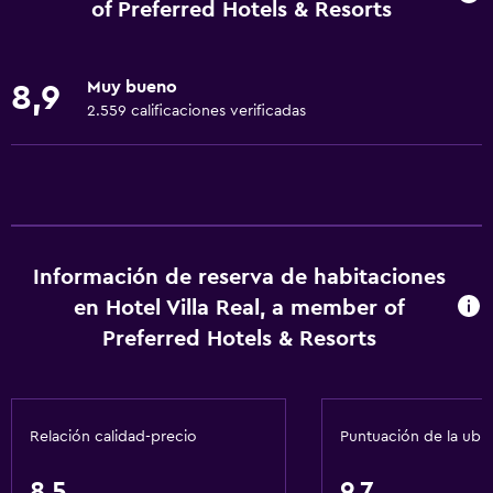
Renta de autos
of Preferred Hotels & Resorts
Servicio de despertador
Servicio de conserjería
Muy bueno
8,9
Caja fuerte
2.559 calificaciones verificadas
Cambio de divisas
Instalaciones para reuniones
Servicio de habitaciones
Mostrador de información turística
Información de reserva de habitaciones
Acceso con tarjeta
en Hotel Villa Real, a member of
Recepción 24 horas
Preferred Hotels & Resorts
General
Habitaciones familiares
Relación calidad-precio
Puntuación de la ubi
Zona de estar
Pantuflas
8,5
9,7