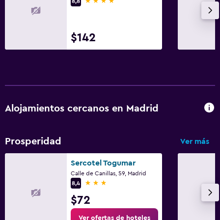
4 estrellas
8,8
Lavandería
Lavandería
$142
Servicio de planchado
Servicios de lavandería/tintorería
Zona de trabajo
Fax/fotocopiadora
Alojamientos cercanos en Madrid
Caja fuerte para laptops
Escritorio
Prosperidad
Ver más
Actividades
Sercotel Togumar
Bicicletas
Calle de Canillas, 59, Madrid
3 estrellas
8,4
Ideal para familias
$72
Cuna/cama nido disponibles
Ver ofertas de hoteles