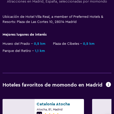
Sistema de entretenimiento
Atracciones en Madrid, España, seleccionadas por momondo
TV de pantalla plana
TV por cable o vía satélite
Ubicación de Hotel Villa Real, a member of Preferred Hotels &
Resorts: Plaza de Las Cortes 10, 28014 Madrid
TV
Mejores lugares de interés
Accesibilidad y adecuación
Museo del Prado
0,5 km
Plaza de Cibeles
0,5 km
Accesibilidad
Parque del Retiro
1,1 km
Ascensor
Para no fumadores
Aire libre
Hoteles favoritos de momondo en Madrid
Terraza/patio
Sillas de playa
Terraza
Catalonia Atocha
Atocha, 81, Madrid