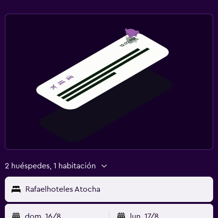
2 huéspedes, 1 habitación
Rafaelhoteles Atocha
dom. 16/8
lun. 17/8