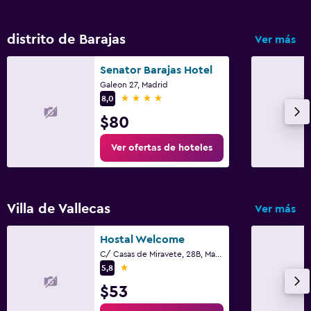
distrito de Barajas
Ver más
Senator Barajas Hotel
Galeon 27, Madrid
4 estrellas
8,0
$80
Ver ofertas de hoteles
Villa de Vallecas
Ver más
Hostal Welcome
C/ Casas de Miravete, 28B, Madrid
1 estrella
5,8
$53