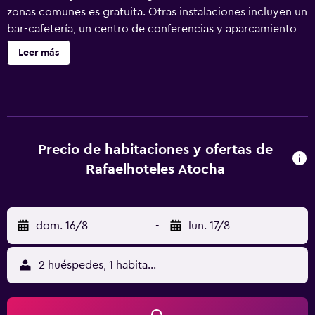
zonas comunes es gratuita. Otras instalaciones incluyen un
bar-cafetería, un centro de conferencias y aparcamiento
sin asistencia. Rafaelhoteles Atocha ofrece 245
Leer más
alojamientos con minibar y caja fuerte. Se ofrece una
televisión de pantalla plana de 32 pulgadas con canales
digitales. Los baños están equipados con ducha y bañera
combinadas con bañera profunda, artículos de higiene
personal de diseño, bidé y artículos de higiene personal
gratuitos. Los huéspedes pueden navegar por la web
Precio de habitaciones y ofertas de
gracias a nuestro acceso a Internet wifi gratis. Los
Rafaelhoteles Atocha
servicios para las personas de negocios incluyen
escritorio y teléfono. Las habitaciones también incluyen
secador de pelo y cortinas opacas. Se ofrece servicio de
dom. 16/8
-
lun. 17/8
limpieza todos los días. Los servicios de ocio y
esparcimiento en este hotel incluyen gimnasio abierto las
24 horas. Se pueden practicar las actividades de ocio y
2 huéspedes, 1 habitación
esparcimiento que se indican más abajo en las
instalaciones o cerca del alojamiento (es posible que se