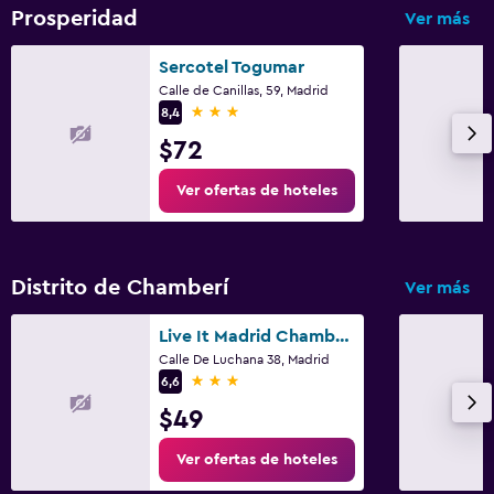
Prosperidad
Ver más
Sercotel Togumar
Calle de Canillas, 59, Madrid
3 estrellas
8,4
$72
Ver ofertas de hoteles
Distrito de Chamberí
Ver más
Live It Madrid Chamberi
Calle De Luchana 38, Madrid
3 estrellas
6,6
$49
Ver ofertas de hoteles