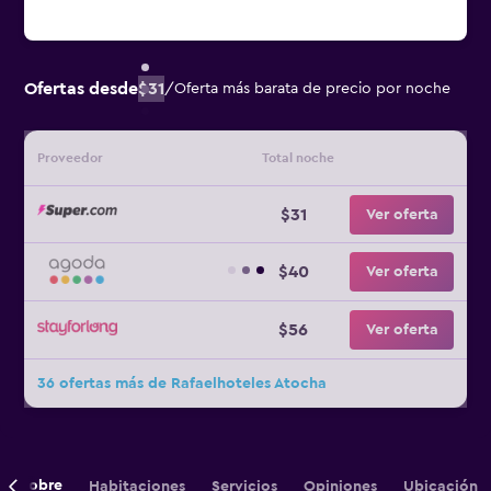
Ofertas desde
$31
/
Oferta más barata de precio por noche
Proveedor
Total noche
$31
Ver oferta
$40
Ver oferta
$56
Ver oferta
36 ofertas más de Rafaelhoteles Atocha
Sobre
Habitaciones
Servicios
Opiniones
Ubicación