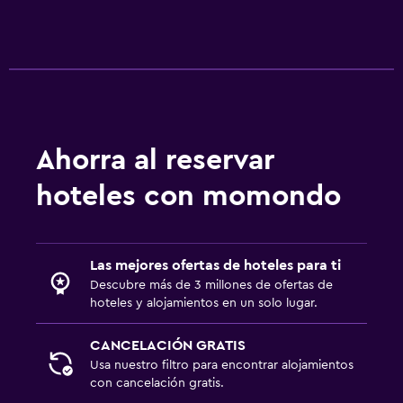
Ropa de cama
Toallas
Champú
Gel de ducha
Papeleras
Ahorra al reservar
Acondicionador
hoteles con momondo
Servicios y facilidades
Centro de negocios
Las mejores ofertas de hoteles para ti
Servicio de despertador
Descubre más de 3 millones de ofertas de
Servicio de conserjería
hoteles y alojamientos en un solo lugar.
Instalaciones para reuniones
CANCELACIÓN GRATIS
Minimercado en las instalaciones
Usa nuestro filtro para encontrar alojamientos
con cancelación gratis.
Servicio de habitaciones