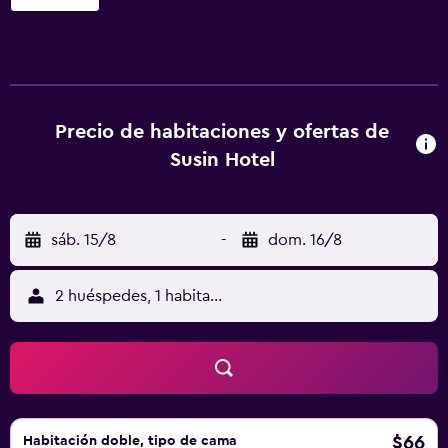
ofrece servicio de limpieza. Susin Hotel ofrece 78
alojamientos con aire acondicionado, con acceso por
pasillos exteriores y minibar y caja fuerte. Se ofrece una
televisión LCD en todas las habitaciones. Los baños están
equipados con ducha, artículos de higiene personal
gratuitos y secador de pelo. Este hotel en Mafra ofrece
Precio de habitaciones y ofertas de
acceso a Internet wifi gratis. Los servicios para las
Susin Hotel
personas de negocios incluyen escritorio y teléfono. Las
habitaciones también incluyen tabla de planchar con
plancha y cortinas opacas. Los servicios de ocio y
sáb. 15/8
-
dom. 16/8
esparcimiento en este hotel incluyen sauna y gimnasio. Se
pueden practicar las actividades de ocio y esparcimiento
que se indican más abajo en las instalaciones o cerca del
2 huéspedes, 1 habitación
alojamiento (es posible que se aplique un recargo).
$66
Habitación doble, tipo de cama