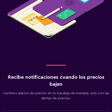
Estacionamiento gratuito
Estacionamiento privado
Servicio de traslado (cargo adicional)
Carga de vehículos eléctricos
Traslado aeropuerto
Valet parking
Sistema de entretenimiento
TV de pantalla plana
TV por cable o vía satélite
Recibe notificaciones cuando los precios
Radio
bajen
Biblioteca
Cambios diarios de precios en tu bandeja de entrada: solo con las
alertas de precios.
Sala de estar/TV compartida
TV