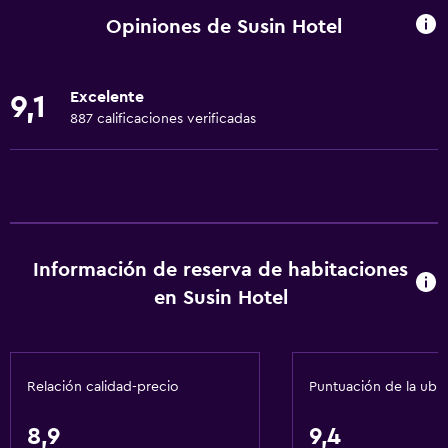
Hipoalergénico
Opiniones de Susin Hotel
Para no fumadores
Almohada sin plumas
Excelente
9,1
Áreas designadas para fumadores
887 calificaciones verificadas
Entrada privada
Mascotas permitidas bajo consulta (pueden aplicar cargos
extra)
Accesibilidad
Ducha adaptada para silla de ruedas
Información de reserva de habitaciones
Ascensor
en Susin Hotel
Silla para ducha
Ascensor disponible
Relación calidad-precio
Puntuación de la ubi
Estacionamiento accesible
Tina de baño adaptada
8,9
9,4