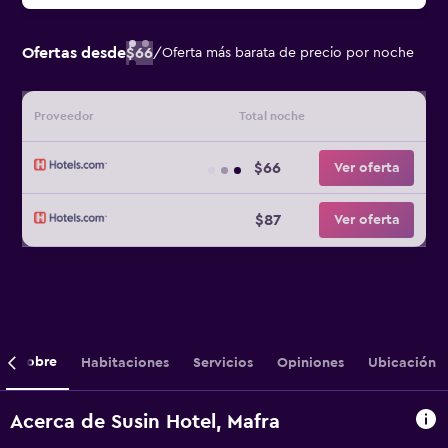
Ofertas desde
$66
/
Oferta más barata de precio por noche
Proveedor
Total noche
$66
Ver oferta
$87
Ver oferta
Sobre
Habitaciones
Servicios
Opiniones
Ubicación
Acerca de Susin Hotel, Mafra