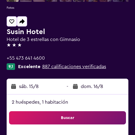
Fotos
Susin Hotel
Hotel de 3 estrellas con Gimnasio
3 estrellas
+55 473 641 4600
Excelente
887 calificaciones verificadas
9,1
sáb. 15/8
-
dom. 16/8
2 huéspedes, 1 habitación
Buscar