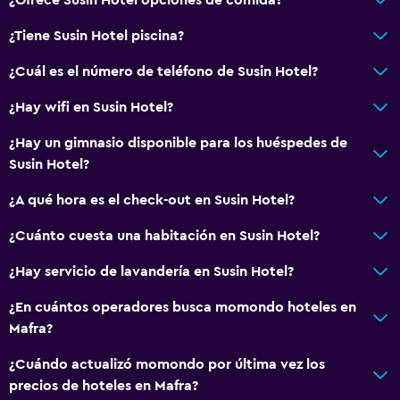
Solárium
¿Tiene Susin Hotel piscina?
Habitaciones insonorizadas
¿Cuál es el número de teléfono de Susin Hotel?
Teléfono
¿Hay wifi en Susin Hotel?
Vista a la ciudad
¿Hay un gimnasio disponible para los huéspedes de
Servicios básicos
Susin Hotel?
Wifi disponible en todas las instalaciones
¿A qué hora es el check-out en Susin Hotel?
Internet
¿Cuánto cuesta una habitación en Susin Hotel?
Extinguidor
¿Hay servicio de lavandería en Susin Hotel?
Artículos de aseo gratis
Alarma de humo
¿En cuántos operadores busca momondo hoteles en
Mafra?
Calefacción
Aire acondicionado
¿Cuándo actualizó momondo por última vez los
precios de hoteles en Mafra?
Wifi gratis