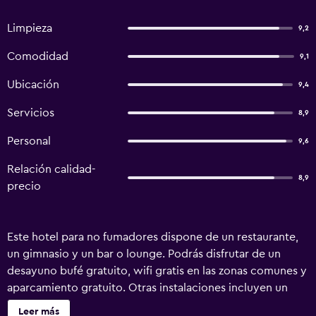
Limpieza
9,2
Comodidad
9,1
Ubicación
9,4
Servicios
8,9
Personal
9,6
Relación calidad-
8,9
precio
Este hotel para no fumadores dispone de un restaurante,
un gimnasio y un bar o lounge. Podrás disfrutar de un
desayuno bufé gratuito, wifi gratis en las zonas comunes y
aparcamiento gratuito. Otras instalaciones incluyen un
bar-cafetería, una sauna y un centro de negocios. No se
Leer más