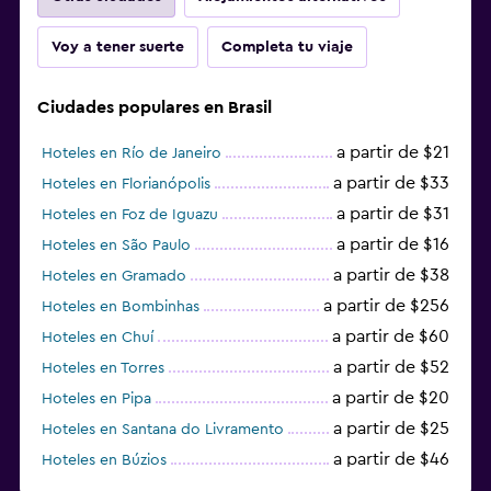
Habitación
Voy a tener suerte
Completa tu viaje
Enchufe cerca de la cama
Perchero
Ciudades populares en Brasil
Armario o clóset
a partir de $21
Hoteles en Río de Janeiro
a partir de $33
Hoteles en Florianópolis
Salud y seguridad
a partir de $31
Hoteles en Foz de Iguazu
Limpieza diaria
a partir de $16
Hoteles en São Paulo
Cámaras CCTV en el exterior
a partir de $38
Hoteles en Gramado
Seguridad las 24 horas
a partir de $256
Hoteles en Bombinhas
a partir de $60
Hoteles en Chuí
Zona de trabajo
a partir de $52
Hoteles en Torres
a partir de $20
Hoteles en Pipa
Fax/fotocopiadora
a partir de $25
Hoteles en Santana do Livramento
Escritorio
a partir de $46
Hoteles en Búzios
a partir de $43
Hoteles en Balneario Camboriú