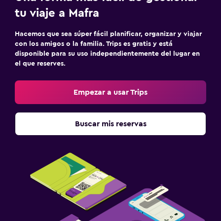
Desayuno en la habitación
tu viaje a Mafra
Comedor
Hacemos que sea súper fácil planificar, organizar y viajar
Mesa de comedor
con los amigos o la familia. Trips es gratis y está
disponible para su uso independientemente del lugar en
Baño
el que reserves.
Secador de pelo
Empezar a usar Trips
Baño privado
Ducha
Buscar mis reservas
Tina de baño
Bidé
Bañera de hidromasaje
Aseo
Papel higiénico
Estacionamiento y transporte