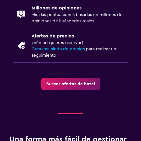
Acceso con llave
Millones de opiniones
Check-out exprés
Mira las puntuaciones basadas en millones de
opiniones de huéspedes reales.
Check-in/check-out privado
Recepción 24 horas
Alertas de precios
¿Aún no quieres reservar?
Caja fuerte
Crea una alerta de precios
para realizar un
seguimiento.
Comedor
Almuerzos para llevar
Menús para dietas especiales (bajo petición)
Buscar ofertas de hotel
Restaurante
Bar/lounge
La comida se puede entregar en el alojamiento
Minibar
Bar de tapas
Una forma más fácil de gestionar