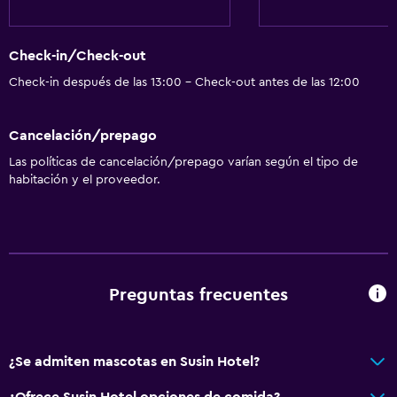
Habitación hipoalergénica
Inodoro con barras de apoyo
Check-in/Check-out
Plantas superiores accesibles por ascensor
Check-in después de las 13:00 - Check-out antes de las 12:00
General
Cancelación/prepago
Habitaciones familiares
Las políticas de cancelación/prepago varían según el tipo de
Vista al jardín
habitación y el proveedor.
Piso de parquet o madera noble
Posibilidad de habitaciones conectadas
Vista a punto de interés
Casilleros
Preguntas frecuentes
Espacio de almacenamiento
Vista a una calle tranquila
¿Se admiten mascotas en Susin Hotel?
Zona de estar
Sofá
¿Ofrece Susin Hotel opciones de comida?