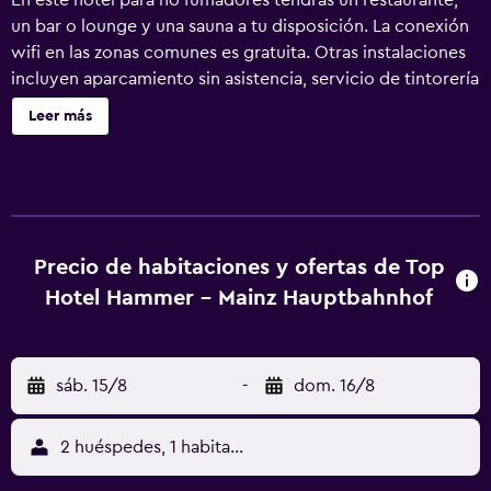
En este hotel para no fumadores tendrás un restaurante,
un bar o lounge y una sauna a tu disposición. La conexión
wifi en las zonas comunes es gratuita. Otras instalaciones
incluyen aparcamiento sin asistencia, servicio de tintorería
y lavandería. Hotel Hammer - Mainz Hauptbahnhof ofrece
Leer más
39 alojamientos con aire acondicionado, minibar y caja
fuerte. Cada alojamiento tiene un mobiliario y decoración
diferentes. Las camas están vestidas con sábanas de
algodón egipcio y ropa de cama de alta calidad. Se ofrece
una televisión de pantalla plana con canales por satélite.
Los huéspedes pueden navegar por la web gracias a
Precio de habitaciones y ofertas de Top
nuestro acceso a Internet wifi gratis. Los servicios para las
Hotel Hammer - Mainz Hauptbahnhof
personas de negocios incluyen escritorio y teléfono. Las
habitaciones también incluyen secador de pelo y cortinas
opacas. Se ofrece servicio de limpieza todos los días y es
sáb. 15/8
-
dom. 16/8
posible solicitar juegos de cama hipoalergénicos. Los
servicios de ocio y esparcimiento en este hotel incluyen
sauna.
2 huéspedes, 1 habitación