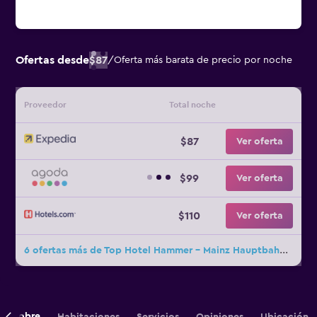
Ofertas desde
$87
/
Oferta más barata de precio por noche
Proveedor
Total noche
$87
Ver oferta
$99
Ver oferta
$110
Ver oferta
6 ofertas más de Top Hotel Hammer - Mainz Hauptbahnhof
Sobre
Habitaciones
Servicios
Opiniones
Ubicación