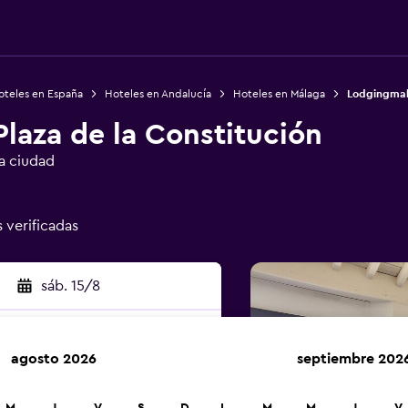
oteles en España
Hoteles en Andalucía
Hoteles en Málaga
Lodgingmala
laza de la Constitución
la ciudad
s verificadas
sáb. 15/8
agosto 2026
septiembre 202
car