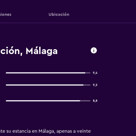
iones
Ubicación
ción, Málaga
9,4
9,2
8,8
e su estancia en Málaga, apenas a veinte