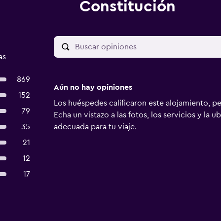
Constitución
as
869
Aún no hay opiniones
152
Los huéspedes calificaron este alojamiento, p
79
Echa un vistazo a las fotos, los servicios y la u
35
adecuada para tu viaje.
21
12
17