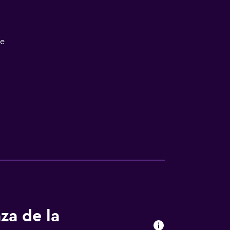
re
za de la