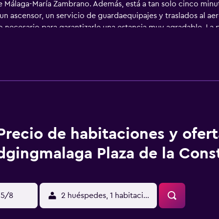
 Málaga-María Zambrano. Además, está a tan solo cinco minut
n ascensor, un servicio de guardaequipajes y traslados al ae
 necesario para garantizarle una estancia muy agradable. La 
sitar cómodamente numerosos lugares de interés turístico y 
Precio de habitaciones y ofer
dgingmalaga Plaza de la Cons
15/8
2 huéspedes, 1 habitación