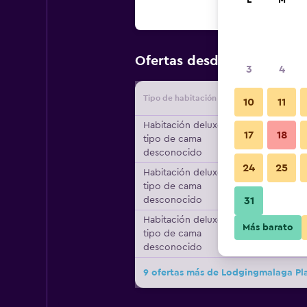
L
M
$139
Ofertas desde
/
Oferta m
3
4
Tipo de habitación
Proveedo
10
11
Habitación deluxe,
17
18
tipo de cama
desconocido
24
25
Habitación deluxe,
tipo de cama
desconocido
31
Habitación deluxe,
Más barato
tipo de cama
desconocido
9 ofertas más de Lodgingmalaga Pla