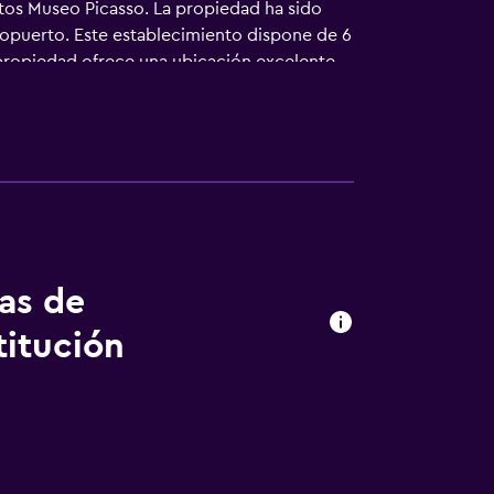
os Museo Picasso. La propiedad ha sido
ropuerto. Este establecimiento dispone de 6
propiedad ofrece una ubicación excelente,
restaurantes. Museo de Málaga y Catedral de
tas de
titución