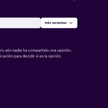
Ordenar por
:
Más recientes
ero aún nadie ha compartido una opinión.
bicación para decidir si es la opción