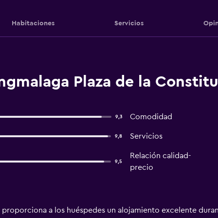
Habitaciones
Servicios
Opin
ngmalaga Plaza de la Constitu
Comodidad
9,3
Servicios
9,8
Relación calidad-
9,5
precio
proporciona a los huéspedes un alojamiento excelente durant