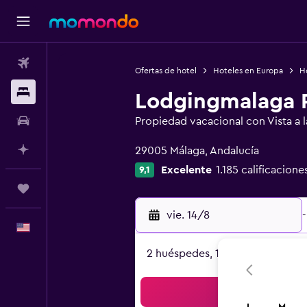
Vuelos
Ofertas de hotel
Hoteles en Europa
H
Alojamientos
Lodgingmalaga P
Autos
Propiedad vacacional con Vista a 
Categoría 0
Planifica con IA
29005 Málaga, Andalucía
Excelente
1.185 calificacione
9,1
Trips
vie. 14/8
-
Español
2 huéspedes, 1 habitación
Bus