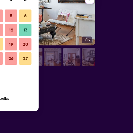
S
D
5
6
12
13
1/19
Sala de estar
19
20
26
27
rellas