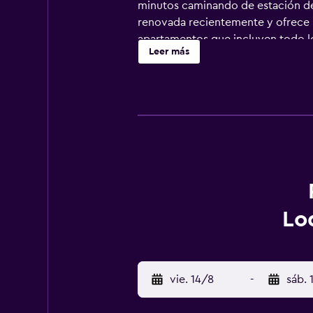
minutos caminando de estación de
renovada recientemente y ofrece u
apartamentos que incluyen todo lo
Leer más
ya que permite a los huéspedes vi
Málaga están a un breve paseo.
Lo
vie. 14/8
-
sáb. 