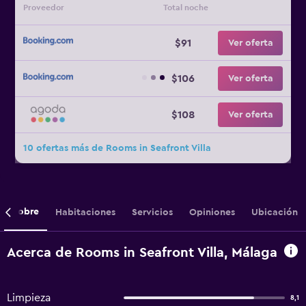
Proveedor
Total noche
$91
Ver oferta
$106
Ver oferta
$108
Ver oferta
10 ofertas más de Rooms in Seafront Villa
Sobre
Habitaciones
Servicios
Opiniones
Ubicación
Acerca de Rooms in Seafront Villa, Málaga
Limpieza
8,1