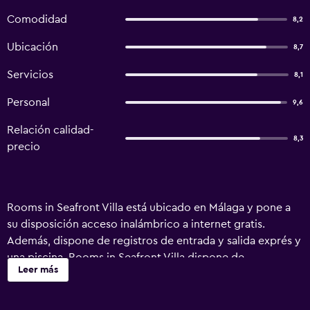
Comodidad
8,2
Ubicación
8,7
Servicios
8,1
Personal
9,6
Relación calidad-
8,3
precio
Rooms in Seafront Villa está ubicado en Málaga y pone a
su disposición acceso inalámbrico a internet gratis.
Además, dispone de registros de entrada y salida exprés y
una piscina. Rooms in Seafront Villa dispone de
Leer más
habitaciones muy acogedoras, equipadas para atender
todas las necesidades de sus huéspedes. A aquellos
huéspedes que deseen salir a cenar fuera durante su