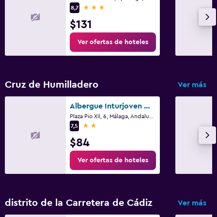
3 estrellas
8,7
$131
Ver ofertas de hoteles
Cruz de Humilladero
Ver más
Albergue Inturjoven Malaga
Plaza Pio XII, 6, Málaga, Andalucía
2 estrellas
7,5
$84
Ver ofertas de hoteles
distrito de la Carretera de Cádiz
Ver más