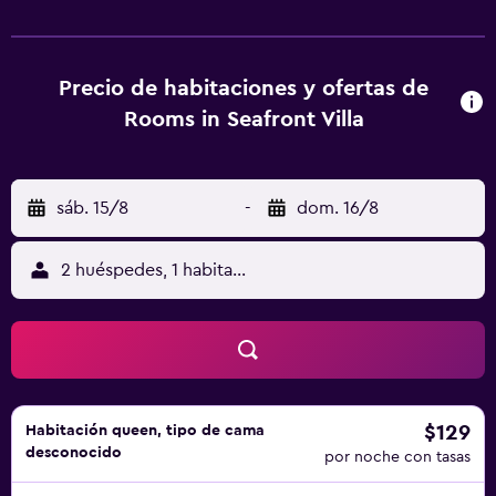
estancia en la propiedad, les agradará saber que en los
alrededores hay varios restaurantes. No lejos encontrará
lugares de interés como por ejemplo Museo Picasso,
Precio de habitaciones y ofertas de
Catedral de Málaga y Estadio La Rosaleda, que están a solo
Rooms in Seafront Villa
un breve trayecto en coche.
sáb. 15/8
-
dom. 16/8
2 huéspedes, 1 habitación
$129
Habitación queen, tipo de cama
desconocido
por noche con tasas