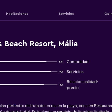
Habitaciones
Servicios
Opin
 Beach Resort, Mália
Comodidad
8,5
Servicios
9,1
Relación calidad-
8,1
precio
lan perfecto: disfruta de un día en la playa, cena en Restaura
ón de este hotel. Se incluye un servicio de limpieza limitado