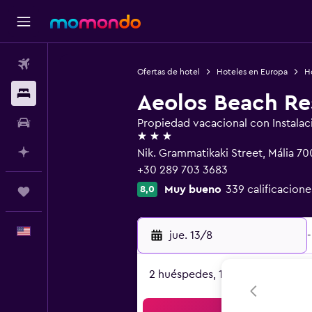
Vuelos
Ofertas de hotel
Hoteles en Europa
H
Alojamientos
Aeolos Beach Re
Autos
Propiedad vacacional con Instalac
3 estrellas
Planifica con IA
Nik. Grammatikaki Street, Mália 70
+30 289 703 3683
Muy bueno
339 calificacione
8,0
Trips
Español
jue. 13/8
-
2 huéspedes, 1 habitación