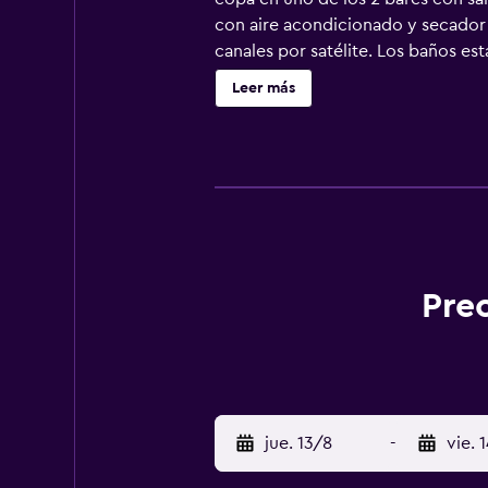
con aire acondicionado y secador 
canales por satélite. Los baños es
de 25 Mbps o más. Se ofrece servici
Leer más
Otros servicios de ocio y esparci
Prec
jue. 13/8
-
vie. 