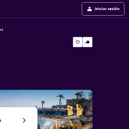
Iniciar sesión
rt
6