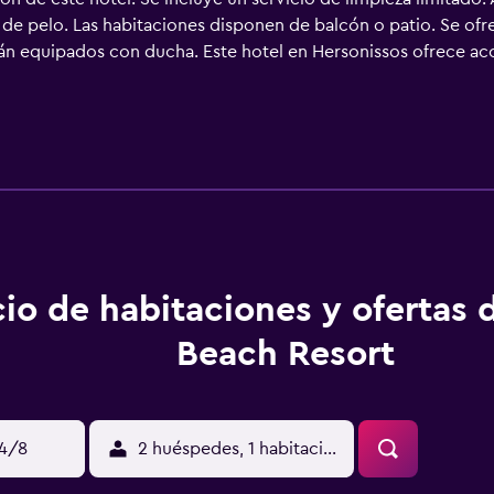
de pelo. Las habitaciones disponen de balcón o patio. Se of
tán equipados con ducha. Este hotel en Hersonissos ofrece acc
o de limpieza solo entre semana. En el alojamiento hay 2 piscin
miento incluyen un tobogán acuático.
io de habitaciones y ofertas 
Beach Resort
14/8
2 huéspedes, 1 habitación