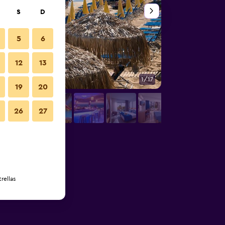
S
D
5
6
12
13
1/17
Otros
19
20
26
27
rellas