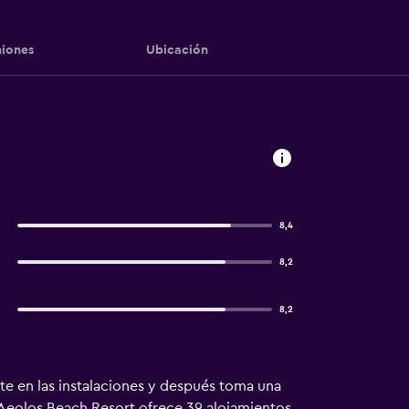
iones
Ubicación
8,4
8,2
8,2
nte en las instalaciones y después toma una
. Aeolos Beach Resort ofrece 39 alojamientos