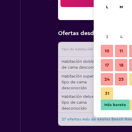
Bus
L
M
$59
Ofertas desde
/
Oferta má
3
4
Tipo de habitación
Proveedo
10
11
Habitación doble, tipo
17
18
de cama desconocido
Habitación superior,
24
25
tipo de cama
desconocido
31
Habitación deluxe,
tipo de cama
Más barato
desconocido
27 ofertas más de Aeolos Beach Res