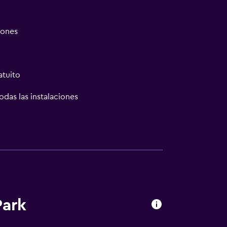
iones
atuito
odas las instalaciones
abezas
Park