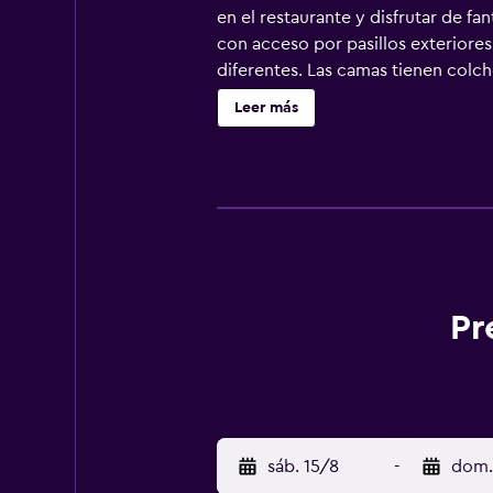
en el restaurante y disfrutar de fa
con acceso por pasillos exteriores
diferentes. Las camas tienen colch
almohada. Se ofrece una televisió
Leer más
albornoces, zapatillas y bidé. Los
las personas de negocios incluyen 
solicitar masajes en la habitación 
cubierta y un centro de bienestar 
lento, un tobogán acuático, acceso
y esparcimiento que se indican más
Pr
sáb. 15/8
-
dom.