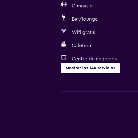
Gimnasio
Bar/lounge
Wifi gratis
Cafetera
Centro de negocios
Mostrar los 144 servicios
Servicios y facilidades
Centro de negocios
Renta de autos
Servicio de despertador
Servicio de conserjería
Personal de entretenimiento