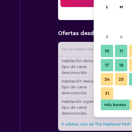
Bus
L
M
$53
Ofertas desde
/
Oferta má
3
4
Tipo de habitación
Proveedo
10
11
Habitación deluxe,
17
18
tipo de cama
desconocido
24
25
Habitación deluxe,
tipo de cama
desconocido
31
Habitación superior,
Más barato
tipo de cama
desconocido
9 ofertas más de The Highland Park