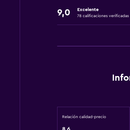
Cambio de divisas
Excelente
9,0
Instalaciones para reuniones
78 calificaciones verificadas
Servicio de habitaciones
Renta de equipo de esquí (en las i
Venta de pases de esquí
Mostrador de información turístic
Acceso con llave
Acceso con tarjeta
Inf
Check-in/check-out privado
Recepción 24 horas
Caja fuerte
Botella de agua
Relación calidad-precio
Servicios básicos
8,6