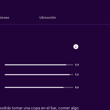
iones
Ubicación
9,0
9,5
8,6
 podrás tomar una copa en el bar, comer algo