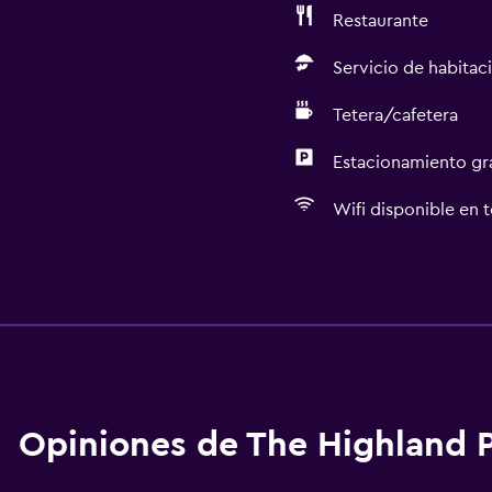
Restaurante
Servicio de habitac
Tetera/cafetera
Estacionamiento gr
Wifi disponible en t
Actividades
Ecoturismo
Bicicletas
Juegos de mesa/rompec
Sala de juegos
Opiniones de The Highland 
Ciclismo