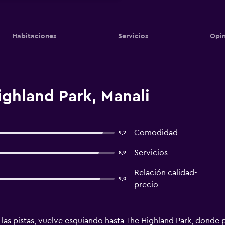
Habitaciones
Servicios
Opin
ghland Park, Manali
Comodidad
9,2
Servicios
8,9
Relación calidad-
9,0
precio
 las pistas, vuelve esquiando hasta The Highland Park, donde