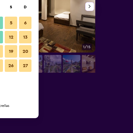
S
D
5
6
12
13
1/15
Otros
19
20
26
27
rellas