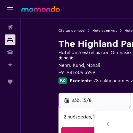
Vuelos
Ofertas de hotel
Hoteles en Asia
Hotel
Alojamientos
The Highland Pa
Autos
Hotel de 3 estrellas con Gimnasio
3 estrellas
Planifica con IA
Nehru Kund, Manali
+91 981 604 3949
Excelente
78 calificaciones v
9,0
Trips
sáb. 15/8
-
2 huéspedes, 1 habitación