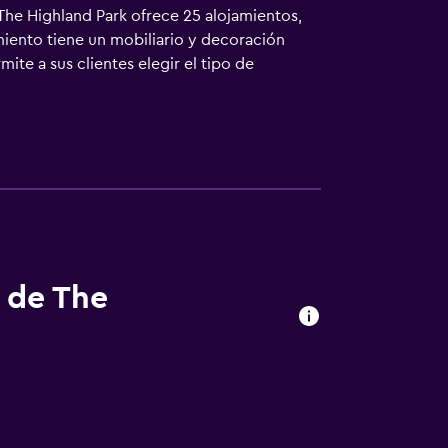
. The Highland Park ofrece 25 alojamientos,
amiento tiene un mobiliario y decoración
te a sus clientes elegir el tipo de
. Los baños están equipados con ducha,
a Internet wifi gratis. Los servicios para
era y tetera y secador de pelo. Es posible
s. Este hotel dispone de una pista de tenis
ciones de ocio y esparcimiento incluyen río
. Se pueden practicar las actividades de ocio
e que se aplique un recargo).
s de The