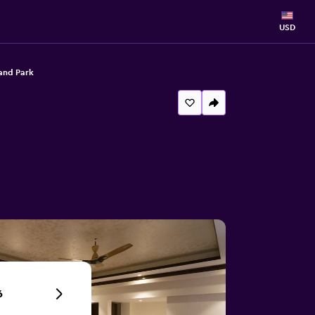
USD
and Park
6