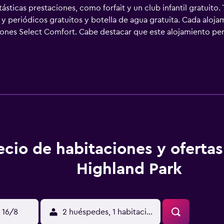
ntásticas prestaciones, como forfait y un club infantil gratuito
 y periódicos gratuitos y botella de agua gratuita. Cada aloj
ones Select Comfort. Cabe destacar que este alojamiento permi
n LED de 32 pulgadas con canales por satélite de suscripción
 huéspedes pueden navegar por la web gracias a nuestro acceso 
escritorio y teléfono. Las habitaciones también incluyen cafet
y secador de pelo. Se ofrece servicio de limpieza todos los día
abierto las 24 horas. Además de una piscina infantil, otras op
 directo a las pistas de esquí y gimnasio abierto las 24 horas
 abajo en las instalaciones o cerca del alojamiento (es posibl
ecio de habitaciones y oferta
Highland Park
 16/8
2 huéspedes, 1 habitación