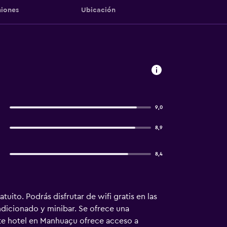
iones
Ubicación
9,0
8,9
8,4
ito. Podrás disfrutar de wifi gratis en las
dicionado y minibar. Se ofrece una
ste hotel en Manhuaçu ofrece acceso a