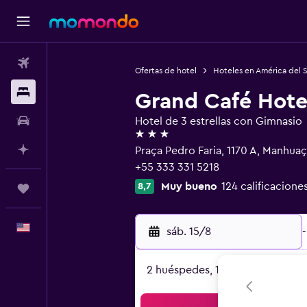
Vuelos
Ofertas de hotel
Hoteles en América del 
Alojamientos
Grand Café Hote
Autos
Hotel de 3 estrellas con Gimnasio
3 estrellas
Planifica con IA
Praça Pedro Faria, 1170 A, Manhu
+55 333 331 5218
Muy bueno
124 calificacione
8,7
Trips
Español
sáb. 15/8
-
2 huéspedes, 1 habitación