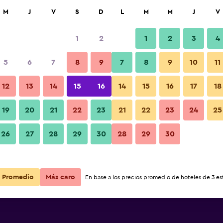
car
M
J
V
S
D
L
M
M
J
V
1
2
1
2
3
4
s barata de precio por noche
5
6
7
8
9
7
8
9
10
11
Habitación
r
Total noche
12
13
14
15
16
14
15
16
17
18
$68
Ver oferta
19
20
21
22
23
21
22
23
24
25
Fotos
26
27
28
29
30
28
29
30
Promedio
Más caro
En base a los precios promedio de hoteles de 3 est