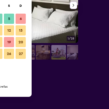
S
D
5
6
12
13
1/28
Habitación
19
20
26
27
rellas