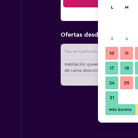
Bus
L
M
$68
Ofertas desde
/
Oferta má
3
4
Tipo de habitación
Proveedo
10
11
Habitación queen, tipo
17
18
de cama desconocido
24
25
31
Más barato