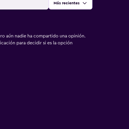
Ordenar por
:
Más recientes
ero aún nadie ha compartido una opinión.
bicación para decidir si es la opción