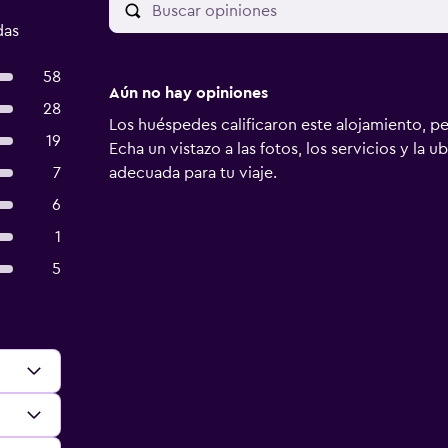
das
58
Aún no hay opiniones
28
Los huéspedes calificaron este alojamiento, p
19
Echa un vistazo a las fotos, los servicios y la u
7
adecuada para tu viaje.
6
1
5