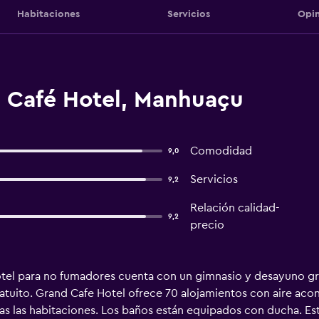
Habitaciones
Servicios
Opin
 Café Hotel, Manhuaçu
Comodidad
9,0
Servicios
9,2
Relación calidad-
9,2
precio
el para no fumadores cuenta con un gimnasio y desayuno gratu
uito. Grand Cafe Hotel ofrece 70 alojamientos con aire acon
odas las habitaciones. Los baños están equipados con ducha. E