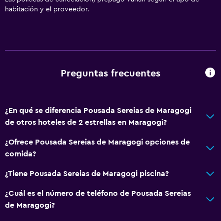
Traslado al aeropuerto (con cargos)
habitación y el proveedor.
Estacionamiento gratuito
Estacionamiento privado
General
Preguntas frecuentes
Vista a una calle tranquila
Habitaciones familiares
Piso de mosaico/mármol
¿En qué se diferencia Pousada Sereias de Maragogi
de otros hoteles de 2 estrellas en Maragogi?
Sistema de entretenimiento
¿Ofrece Pousada Sereias de Maragogi opciones de
TV de pantalla plana
comida?
Servicio de streaming
¿Tiene Pousada Sereias de Maragogi piscina?
¿Cuál es el número de teléfono de Pousada Sereias
Aire libre
de Maragogi?
Sillas de playa