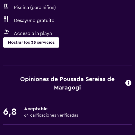
Piscina (para niños)
Desayuno gratuito
Acceso a la playa
Mostrar los 35 servicios
Servicios básicos
Wifi gratis
Wifi disponible en todas las instalaciones
Opiniones de Pousada Sereias de
Ropa de cama
Maragogi
Toallas
Extinguidor
Aceptable
6,8
Aire acondicionado
64 calificaciones verificadas
Artículos de aseo gratis
Papeleras