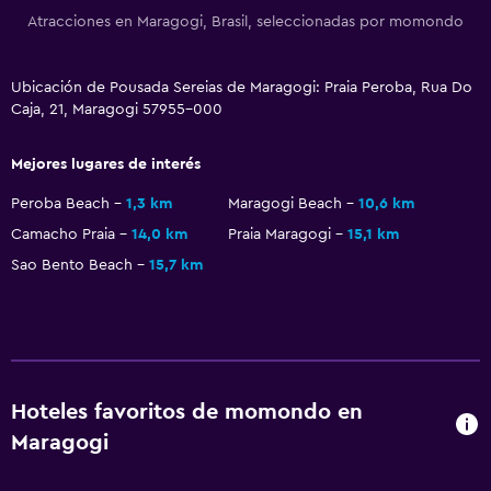
Atracciones en Maragogi, Brasil, seleccionadas por momondo
Actividades
Acceso a la playa
Ubicación de Pousada Sereias de Maragogi: Praia Peroba, Rua Do
Caja, 21, Maragogi 57955-000
Salud y seguridad
Mejores lugares de interés
Limpieza diaria
Peroba Beach
1,3 km
Maragogi Beach
10,6 km
Piscina
Camacho Praia
14,0 km
Praia Maragogi
15,1 km
Sao Bento Beach
15,7 km
Piscina (cubierta)
Hoteles favoritos de momondo en
Maragogi