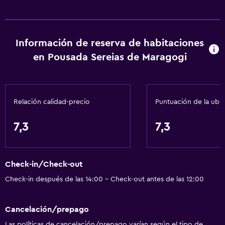
Accesibilidad y adecuación
Para no fumadores
Información de reserva de habitaciones
en Pousada Sereias de Maragogi
No se permiten mascotas
Estacionamiento accesible
Plantas superiores accesibles por escaleras
Relación calidad-precio
Puntuación de la ubi
Baño
7,3
7,3
Aseo
Papel higiénico
Check-in/Check-out
Ducha
Check-in después de las 14:00 - Check-out antes de las 12:00
Baño privado
Cancelación/prepago
Estacionamiento y transporte
Las políticas de cancelación/prepago varían según el tipo de