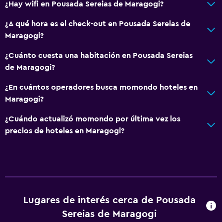
¿Hay wifi en Pousada Sereias de Maragogi?
Jardín
¿A qué hora es el check-out en Pousada Sereias de
Servicios y facilidades
Maragogi?
Servicio de habitaciones
¿Cuánto cuesta una habitación en Pousada Sereias
Check-in/check-out privado
de Maragogi?
¿En cuántos operadores busca momondo hoteles en
Ideal para familias
Maragogi?
Desayuno gratuito
¿Cuándo actualizó momondo por última vez los
Piscina (para niños)
precios de hoteles en Maragogi?
Habitación
Enchufe cerca de la cama
Zona de trabajo
Lugares de interés cerca de Pousada
Escritorio
Sereias de Maragogi