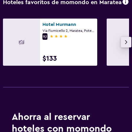
Hoteles favoritos de momondo en Maratea
Traslado al aeropuerto (con cargos)
Estacionamiento gratuito
Hotel Murmann
Valet parking
Via Fiumicello 2, Maratea, Potenza
4 estrellas
Estacionamiento privado
9,1
Comedor
$133
Minibar
Bar de tapas
Bar/lounge
Desayuno en la habitación
Nevera
Ahorra al reservar
Ideal para familias
Cuna/cama nido disponibles
hoteles con momondo