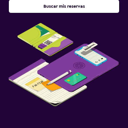
Buscar mis reservas
Lavandería
Servicio de planchado
Servicios de lavandería/tintorería
Habitación
Enchufe cerca de la cama
Sofá cama
Armario o clóset
Zona de trabajo
Fax/fotocopiadora
Escritorio
Gimnasio