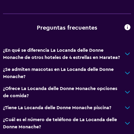
Habitaciones familiares
Zona de estar
Pantuflas
Preguntas frecuentes
Sofá
Solárium
¿En qué se diferencia La Locanda delle Donne
Teléfono
Monache de otros hoteles de 4 estrellas en Maratea?
Vista a la montaña
¿Se admiten mascotas en La Locanda delle Donne
Piso de mosaico/mármol
Monache?
Vista a la ciudad
¿Ofrece La Locanda delle Donne Monache opciones
Espacio de almacenamiento
de comida?
¿Tiene La Locanda delle Donne Monache piscina?
Servicios y facilidades
¿Cuál es el número de teléfono de La Locanda delle
Centro de negocios
Donne Monache?
Renta de autos