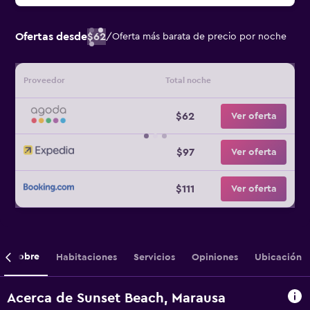
Ofertas desde
$62
/
Oferta más barata de precio por noche
Proveedor
Total noche
$62
Ver oferta
$97
Ver oferta
$111
Ver oferta
Sobre
Habitaciones
Servicios
Opiniones
Ubicación
Acerca de Sunset Beach, Marausa