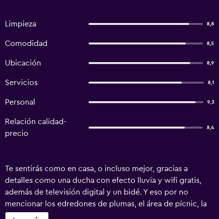
Limpieza
8,8
Comodidad
8,5
Ubicación
8,9
Servicios
8,1
Personal
9,3
Relación calidad-
8,4
precio
Te sentirás como en casa, o incluso mejor, gracias a
detalles como una ducha con efecto lluvia y wifi gratis,
además de televisión digital y un bidé. Y eso por no
mencionar los edredones de plumas, el área de pícnic, la
cuna y el teléfono.