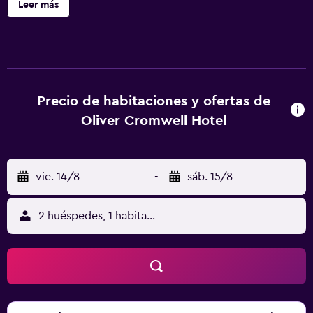
Leer más
limpieza a petición. Oliver Cromwell Hotel ofrece 42
alojamientos con aire acondicionado, cafetera y tetera y
secador de pelo. Se ofrece televisión por cable. Los baños
están equipados con ducha y bañera combinadas y
artículos de higiene personal gratuitos. Este hotel en
March ofrece acceso a Internet wifi gratis. Se ofrece
Precio de habitaciones y ofertas de
servicio de limpieza a petición y es posible solicitar tabla
Oliver Cromwell Hotel
de planchar con plancha.
vie. 14/8
-
sáb. 15/8
2 huéspedes, 1 habitación