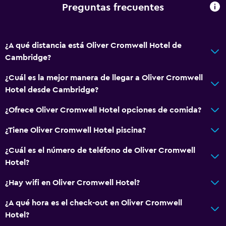
Lavandería
Preguntas frecuentes
Servicios de lavandería/tintorería
Estacionamiento y transporte
¿A qué distancia está Oliver Cromwell Hotel de
Cambridge?
Estacionamiento
¿Cuál es la mejor manera de llegar a Oliver Cromwell
Baño
Hotel desde Cambridge?
Secador de pelo
¿Ofrece Oliver Cromwell Hotel opciones de comida?
¿Tiene Oliver Cromwell Hotel piscina?
Aire libre
Jardín
¿Cuál es el número de teléfono de Oliver Cromwell
Hotel?
Zona de trabajo
¿Hay wifi en Oliver Cromwell Hotel?
Escritorio
¿A qué hora es el check-out en Oliver Cromwell
Hotel?
General