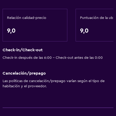
Spa
Bañera de hidromasaje
Relación calidad-precio
Puntuación de la ubi
Servicios y facilidades
9,0
9,0
Instalaciones para reuniones
Servicio de habitaciones
Check-in/Check-out
Recepción 24 horas
Check-in después de las 6:00 - Check-out antes de las 0:00
Servicios básicos
Cancelación/prepago
Wifi
Las políticas de cancelación/prepago varían según el tipo de
Aire acondicionado
habitación y el proveedor.
Artículos de aseo gratis
Lavandería