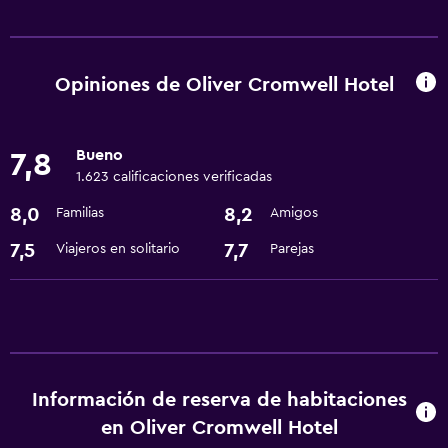
Comedor
Restaurante
Bar/lounge
Opiniones de Oliver Cromwell Hotel
Nevera
Cafetera
Bueno
7,8
Microondas
1.623 calificaciones verificadas
8,0
8,2
Familias
Amigos
Accesibilidad y adecuación
7,5
7,7
Viajeros en solitario
Parejas
Habitaciones para no fumadores disponibles
Accesibilidad
Ascensor
Áreas designadas para fumadores
Información de reserva de habitaciones
Piscina y spa
en Oliver Cromwell Hotel
Sauna